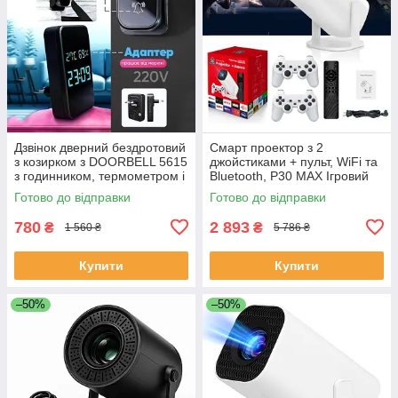
Дзвінок дверний бездротовий
Смарт проектор з 2
з козирком з DOORBELL 5615
джойстиками + пульт, WiFi та
з годинником, термометром і
Bluetooth, Р30 МАХ Ігровий
показником вологості RA-32
проектор для дому приставка
Готово до відправки
Готово до відправки
UX-20
780
2 893
₴
₴
1 560 ₴
5 786 ₴
Купити
Купити
–50%
–50%