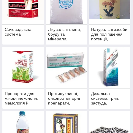
Сечовидільна
Лікувальні глини,
Натуральні засоби
система
бруду та
для поліпшення
мінерали,
потенції,
скипидарні
препарати для
емульсії та
чоловічого
концентрати для
здоров'я
прийняття ванн.
Препарати для
Протипухлинні,
Дихальна
жінок-гінекологія,
онкопротекторні
система, грип,
мамологія й
препарати,
застуда,
протипухлинний
антиоксиданти
пневмонія,
захист
бронхіт, синусит,
гайморит