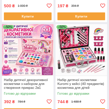
SM-42
500
197
₴
₴
1 000 ₴
394 ₴
Купити
Купити
–50%
–50%
Набір дитячої декоративної
Набір дитячої косметики
косметики з набором для
Kuromi у кейсі (40 предметів)
створення прикрас 2в1
косметика для дітей
MakeUp Набір для дівчаток
косметика дитяча YF-93
Готово до відправки
Готово до відправки
BC-25
392
744
₴
₴
784 ₴
1 488 ₴