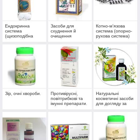
Ендокринна
Засоби для
Котно-м'язова
система
схуднення й
система (опорно-
(щизоподібна
очищення
рухова система)
залоза, цукровий
організму
діабет)
Зір, очні хвороби.
Противірусні,
Натуральні
повітгрибкові та
косметичні засоби
імунні препарати.
для догляду за
шкірою, волоссям,
нігтями.