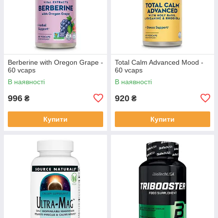
Berberine with Oregon Grape -
Total Calm Advanced Mood -
60 vcaps
60 vcaps
В наявності
В наявності
996
920
₴
₴
Купити
Купити