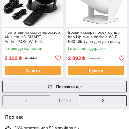
Портативний смарт-проєктор
Ігровий смарт проектор для
4K Ultra HD SMART,
ігор і фільмів Android Wi-Fi
Android/iOS, Wi-Fi 6,
P30 Ultra для дому та офісу
Bluetooth, HDMI, домашній
домашній кінотеатр SC-76
Готово до відправки
Готово до відправки
кінотеатр JU-56
2 122
2 893
₴
₴
4 244 ₴
5 786 ₴
Купити
Купити
Показати ще
1
/ 183
Про нас
96% позитивних з 52 відгуків за рік