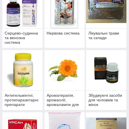
Серцево-судинна
Нервова система.
Лікувальні трави
та венозна
та склади
система
Антигельмінтні,
Ароматерапія,
Збуджуючі засоби
протипаразитарні
аромаолії,
для чоловіків та
препарати
аромалампи для
жінок
ароматизації
приміщень