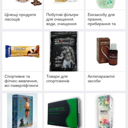
Цілющі продукти
Побутові фільтри
Екозасобу для
ласощів
для очищення
прання,
води, очищення
прибирання та
систем
миття
водопостачання й
опалення
Спортивне та
Товари для
Антипаразитні
фітнес-живлення,
спортсменів
засоби
всі паверліфтинги
та бодибілдингу,
тренажери, одяг