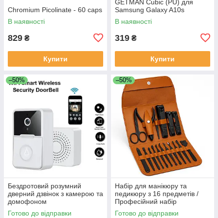
GETMAN Cubic (PU) для
Chromium Picolinate - 60 caps
Samsung Galaxy A10s
В наявності
В наявності
829
319
₴
₴
Купити
Купити
–50%
–50%
Бездротовий розумний
Набір для манікюру та
дверний дзвінок з камерою та
педикюру з 16 предметів /
домофоном
Професійний набір
водонепроникний DF-37
інструментів 16 в 1 з
Готово до відправки
Готово до відправки
нержавіючої сталі у футлярі