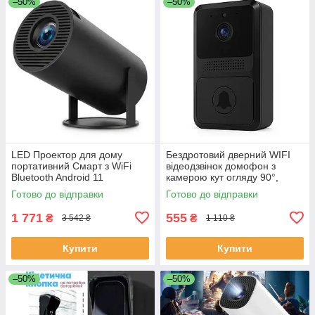
–50%
–50%
LED Проектор для дому
Бездротовий дверний WIFI
портативний Смарт з WiFi
відеодзвінок домофон з
Bluetooth Android 11
камерою кут огляду 90°,
1280х720р Black LC-68
нічне бачення, мобільний
Готово до відправки
Готово до відправки
додаток FE-50
1 771
555
₴
₴
3 542 ₴
1 110 ₴
Купити
Купити
–50%
–50%