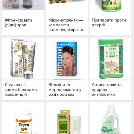
Фітоекстракти
Мікронутрієнти —
Препарати проти
(рідкі) трав.
комплекси
алергії
вітамінів, мікро- та
макроелементів
Лікувальні
Вітаміни та
Антисептики та
креми,бальзами,
мікроелементи у
природні
макози для
разі проблем
антибіотики
суглобів.
волосся, нігтів і
багатофункційної
шкіри.
дії.