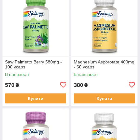
Saw Palmetto Berry 580mg -
Magnesium Asporotate 400mg
100 vcaps
- 60 vcaps
В наявності
В наявності
570
380
₴
₴
Купити
Купити