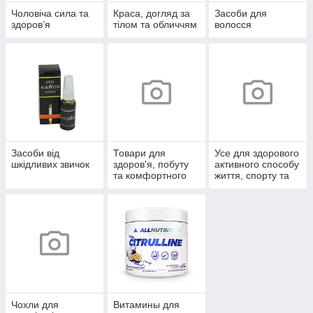
Чоловіча сила та
Краса, догляд за
Засоби для
здоров’я
тілом та обличчям
волосся
Засоби від
Товари для
Усе для здорового
шкідливих звичок
здоров'я, побуту
активного способу
та комфортного
життя, спорту та
життя
відпочинку
Чохли для
Витамины для