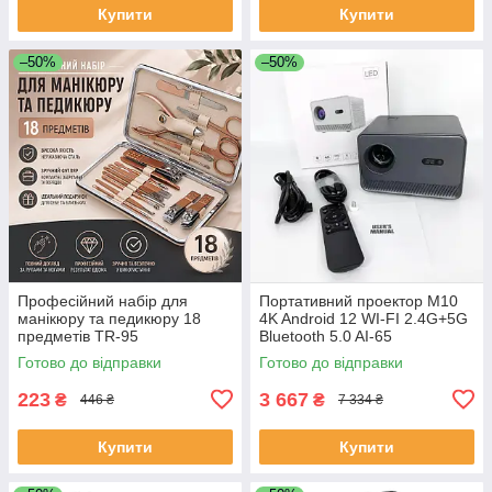
Купити
Купити
–50%
–50%
Професійний набір для
Портативний проектор M10
манікюру та педикюру 18
4K Android 12 WI-FI 2.4G+5G
предметів TR-95
Bluetooth 5.0 AI-65
Готово до відправки
Готово до відправки
223
3 667
₴
₴
446 ₴
7 334 ₴
Купити
Купити