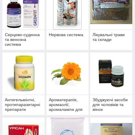
Серцево-судинна
Нервова система.
Лікувальні трави
та венозна
та склади
система
Антигельмінтні,
Ароматерапія,
Збуджуючі засоби
протипаразитарні
аромаолії,
для чоловіків та
препарати
аромалампи для
жінок
ароматизації
приміщень