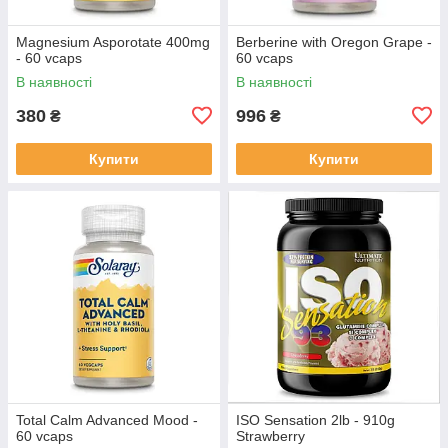
Magnesium Asporotate 400mg
Berberine with Oregon Grape -
- 60 vcaps
60 vcaps
В наявності
В наявності
380
996
₴
₴
Купити
Купити
Total Calm Advanced Mood -
ISO Sensation 2lb - 910g
60 vcaps
Strawberry