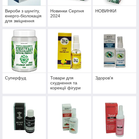
Вироби з шунгіту,
Новинки Серпня
НОВИНКИ
енерго-біолокація
2024
для зміцнення
здоров'я й
профілактики
хвороб
Суперфуд
Товари для
Здоров'я
схуднення та
корекції фігури