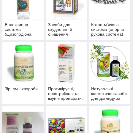
Ендокринна
Засоби для
Котно-м'язова
система
схуднення й
система (опорно-
(щизоподібна
очищення
рухова система)
залоза, цукровий
організму
діабет)
Зір, очні хвороби.
Противірусні,
Натуральні
повітгрибкові та
косметичні засоби
імунні препарати.
для догляду за
шкірою, волоссям,
нігтями.