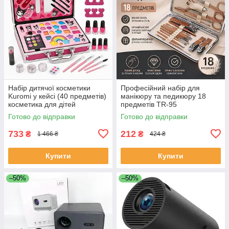
Набір дитячої косметики
Професійний набір для
Kuromi у кейсі (40 предметів)
манікюру та педикюру 18
косметика для дітей
предметів TR-95
косметика дитяча YF-93
Готово до відправки
Готово до відправки
733
212
₴
₴
1 466 ₴
424 ₴
Купити
Купити
–50%
–50%