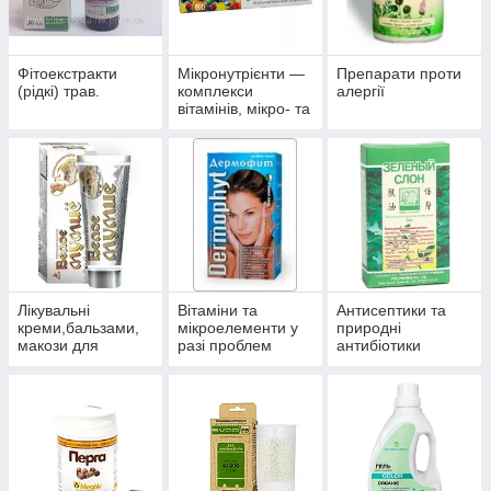
Фітоекстракти
Мікронутрієнти —
Препарати проти
(рідкі) трав.
комплекси
алергії
вітамінів, мікро- та
макроелементів
Лікувальні
Вітаміни та
Антисептики та
креми,бальзами,
мікроелементи у
природні
макози для
разі проблем
антибіотики
суглобів.
волосся, нігтів і
багатофункційної
шкіри.
дії.