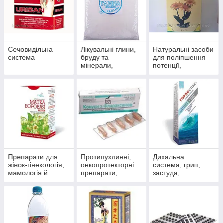
Сечовидільна
Лікувальні глини,
Натуральні засоби
система
бруду та
для поліпшення
мінерали,
потенції,
скипидарні
препарати для
емульсії та
чоловічого
концентрати для
здоров'я
прийняття ванн.
Препарати для
Протипухлинні,
Дихальна
жінок-гінекологія,
онкопротекторні
система, грип,
мамологія й
препарати,
застуда,
протипухлинний
антиоксиданти
пневмонія,
захист
бронхіт, синусит,
гайморит