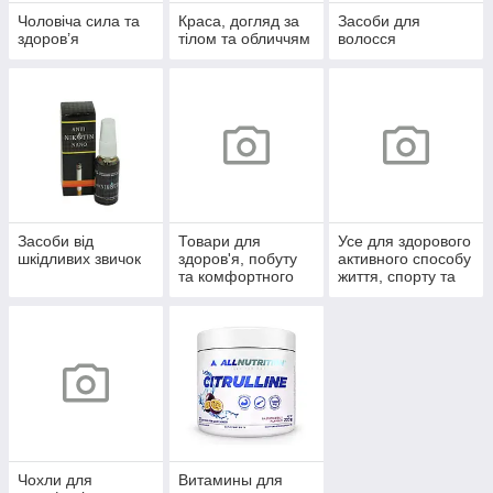
Чоловіча сила та
Краса, догляд за
Засоби для
здоров’я
тілом та обличчям
волосся
Засоби від
Товари для
Усе для здорового
шкідливих звичок
здоров'я, побуту
активного способу
та комфортного
життя, спорту та
життя
відпочинку
Чохли для
Витамины для