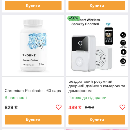
Купити
Купити
–50%
Бездротовий розумний
дверний дзвінок з камерою та
Chromium Picolinate - 60 caps
домофоном
водонепроникний DF-37
В наявності
Готово до відправки
829
489
₴
₴
978 ₴
Купити
Купити