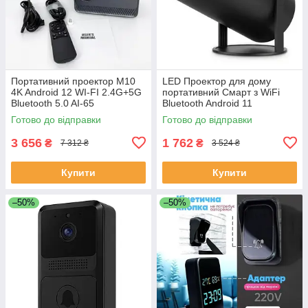
Портативний проектор M10
LED Проектор для дому
4K Android 12 WI-FI 2.4G+5G
портативний Смарт з WiFi
Bluetooth 5.0 AI-65
Bluetooth Android 11
1280х720р Black LC-68
Готово до відправки
Готово до відправки
3 656
1 762
₴
₴
7 312 ₴
3 524 ₴
Купити
Купити
–50%
–50%