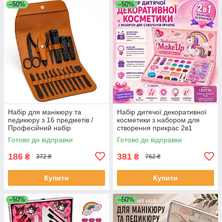
–50%
–50%
Набір для манікюру та
Набір дитячої декоративної
педикюру з 16 предметів /
косметики з набором для
Професійний набір
створення прикрас 2в1
інструментів 16 в 1 з
MakeUp Набір для дівчаток
Готово до відправки
Готово до відправки
нержавіючої сталі у футлярі
BC-25
SM-42
186
381
₴
₴
372 ₴
762 ₴
Купити
Купити
–50%
–50%