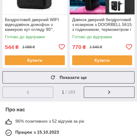
Бездротовий дверний WIFI
Дзвінок дверний бездротовий
відеодзвінок домофон з
з козирком з DOORBELL 5615
камерою кут огляду 90°,
з годинником, термометром і
нічне бачення, мобільний
показником вологості RA-32
Готово до відправки
Готово до відправки
додаток FE-50
544
770
₴
₴
1 088 ₴
1 540 ₴
Купити
Купити
Показати ще
1
/ 183
Про нас
96% позитивних з 52 відгуків за рік
Працює з 15.10.2023