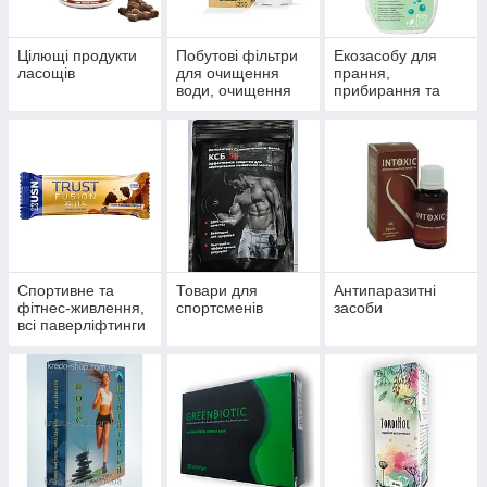
Цілющі продукти
Побутові фільтри
Екозасобу для
ласощів
для очищення
прання,
води, очищення
прибирання та
систем
миття
водопостачання й
опалення
Спортивне та
Товари для
Антипаразитні
фітнес-живлення,
спортсменів
засоби
всі паверліфтинги
та бодибілдингу,
тренажери, одяг