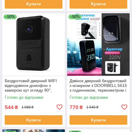
Купити
Купити
–50%
–50%
Бездротовий дверний WIFI
Дзвінок дверний бездротовий
відеодзвінок домофон з
з козирком з DOORBELL 5615
камерою кут огляду 90°,
з годинником, термометром і
нічне бачення, мобільний
показником вологості RA-32
Готово до відправки
Готово до відправки
додаток FE-50
544
770
₴
₴
1 088 ₴
1 540 ₴
Купити
Купити