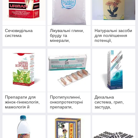
Сечовидільна
Лікувальні глини,
Натуральні засоби
система
бруду та
для поліпшення
мінерали,
потенції,
скипидарні
препарати для
емульсії та
чоловічого
концентрати для
здоров'я
прийняття ванн.
Препарати для
Протипухлинні,
Дихальна
жінок-гінекологія,
онкопротекторні
система, грип,
мамологія й
препарати,
застуда,
протипухлинний
антиоксиданти
пневмонія,
захист
бронхіт, синусит,
гайморит