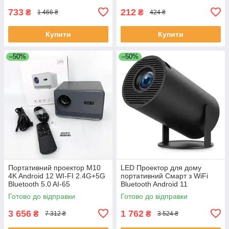
733
212
₴
₴
1 466 ₴
424 ₴
Купити
Купити
–50%
–50%
Портативний проектор M10
LED Проектор для дому
4K Android 12 WI-FI 2.4G+5G
портативний Смарт з WiFi
Bluetooth 5.0 AI-65
Bluetooth Android 11
1280х720р Black LC-68
Готово до відправки
Готово до відправки
3 656
1 762
₴
₴
7 312 ₴
3 524 ₴