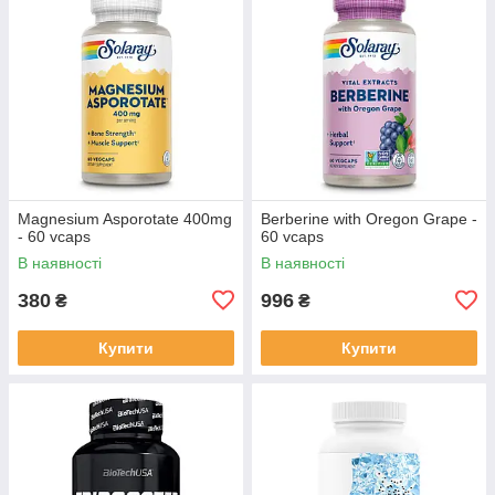
Magnesium Asporotate 400mg
Berberine with Oregon Grape -
- 60 vcaps
60 vcaps
В наявності
В наявності
380
996
₴
₴
Купити
Купити