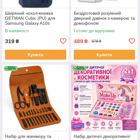
Шкіряний чохол-книжка
Бездротовий розумний
GETMAN Cubic (PU) для
дверний дзвінок з камерою та
Samsung Galaxy A10s
домофоном
водонепроникний DF-37
В наявності
Готово до відправки
319
489
₴
₴
978 ₴
Купити
Купити
–50%
–50%
Набір для манікюру та
Набір дитячої декоративної