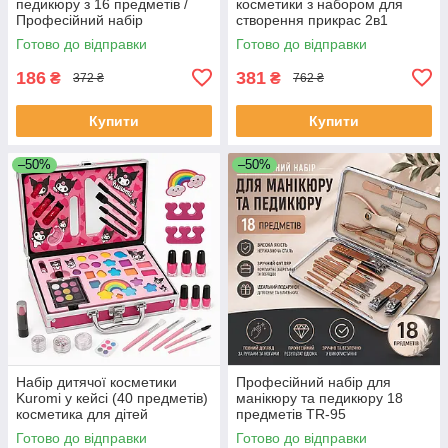
педикюру з 16 предметів /
косметики з набором для
Професійний набір
створення прикрас 2в1
інструментів 16 в 1 з
MakeUp Набір для дівчаток
Готово до відправки
Готово до відправки
нержавіючої сталі у футлярі
BC-25
SM-42
186
381
₴
₴
372 ₴
762 ₴
Купити
Купити
–50%
–50%
Набір дитячої косметики
Професійний набір для
Kuromi у кейсі (40 предметів)
манікюру та педикюру 18
косметика для дітей
предметів TR-95
косметика дитяча YF-93
Готово до відправки
Готово до відправки