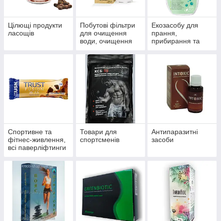
Цілющі продукти
Побутові фільтри
Екозасобу для
ласощів
для очищення
прання,
води, очищення
прибирання та
систем
миття
водопостачання й
опалення
Спортивне та
Товари для
Антипаразитні
фітнес-живлення,
спортсменів
засоби
всі паверліфтинги
та бодибілдингу,
тренажери, одяг