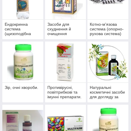
Ендокринна
Засоби для
Котно-м'язова
система
схуднення й
система (опорно-
(щизоподібна
очищення
рухова система)
залоза, цукровий
організму
діабет)
Зір, очні хвороби.
Противірусні,
Натуральні
повітгрибкові та
косметичні засоби
імунні препарати.
для догляду за
шкірою, волоссям,
нігтями.