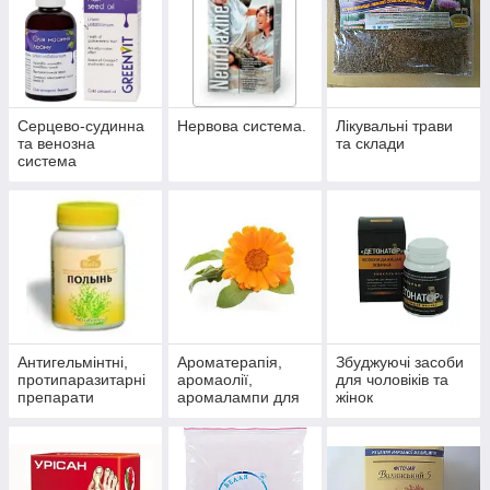
Серцево-судинна
Нервова система.
Лікувальні трави
та венозна
та склади
система
Антигельмінтні,
Ароматерапія,
Збуджуючі засоби
протипаразитарні
аромаолії,
для чоловіків та
препарати
аромалампи для
жінок
ароматизації
приміщень