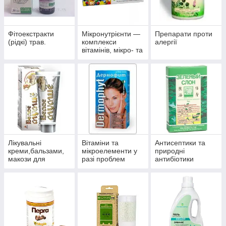
Фітоекстракти
Мікронутрієнти —
Препарати проти
(рідкі) трав.
комплекси
алергії
вітамінів, мікро- та
макроелементів
Лікувальні
Вітаміни та
Антисептики та
креми,бальзами,
мікроелементи у
природні
макози для
разі проблем
антибіотики
суглобів.
волосся, нігтів і
багатофункційної
шкіри.
дії.