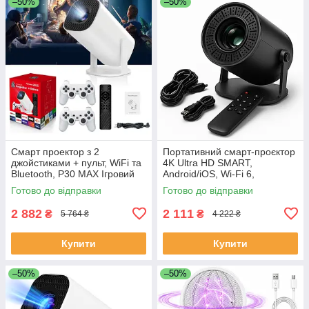
–50%
–50%
Смарт проектор з 2
Портативний смарт-проєктор
джойстиками + пульт, WiFi та
4K Ultra HD SMART,
Bluetooth, Р30 МАХ Ігровий
Android/iOS, Wi-Fi 6,
проектор для дому приставка
Bluetooth, HDMI, домашній
Готово до відправки
Готово до відправки
UX-20
кінотеатр JU-56
2 882
2 111
₴
₴
5 764 ₴
4 222 ₴
Купити
Купити
–50%
–50%