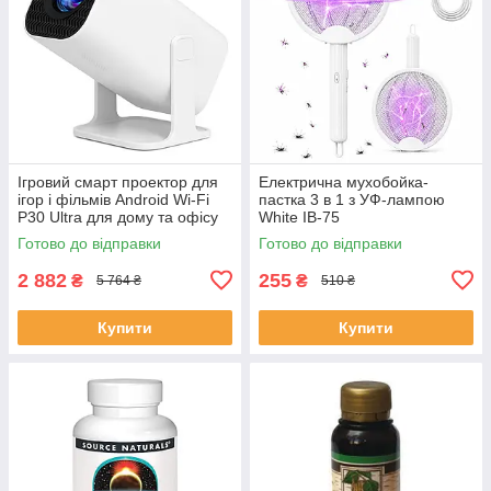
Ігровий смарт проектор для
Електрична мухобойка-
ігор і фільмів Android Wi-Fi
пастка 3 в 1 з УФ-лампою
P30 Ultra для дому та офісу
White IB-75
домашній кінотеатр SC-76
Готово до відправки
Готово до відправки
2 882
255
₴
₴
5 764 ₴
510 ₴
Купити
Купити