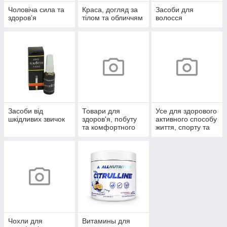
Чоловіча сила та
Краса, догляд за
Засоби для
здоров’я
тілом та обличчям
волосся
Засоби від
Товари для
Усе для здорового
шкідливих звичок
здоров'я, побуту
активного способу
та комфортного
життя, спорту та
життя
відпочинку
Чохли для
Витамины для