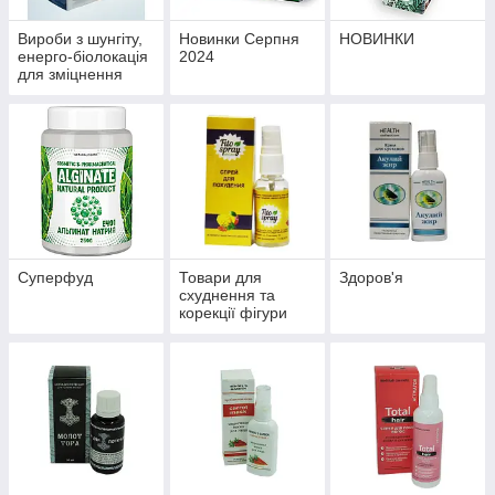
Вироби з шунгіту,
Новинки Серпня
НОВИНКИ
енерго-біолокація
2024
для зміцнення
здоров'я й
профілактики
хвороб
Суперфуд
Товари для
Здоров'я
схуднення та
корекції фігури