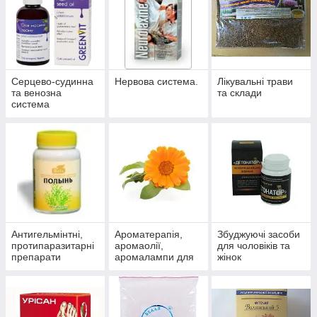
Серцево-судинна
Нервова система.
Лікувальні трави
та венозна
та склади
система
Антигельмінтні,
Ароматерапія,
Збуджуючі засоби
протипаразитарні
аромаолії,
для чоловіків та
препарати
аромалампи для
жінок
ароматизації
приміщень