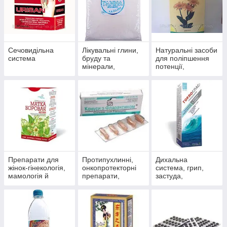
Сечовидільна
Лікувальні глини,
Натуральні засоби
система
бруду та
для поліпшення
мінерали,
потенції,
скипидарні
препарати для
емульсії та
чоловічого
концентрати для
здоров'я
прийняття ванн.
Препарати для
Протипухлинні,
Дихальна
жінок-гінекологія,
онкопротекторні
система, грип,
мамологія й
препарати,
застуда,
протипухлинний
антиоксиданти
пневмонія,
захист
бронхіт, синусит,
гайморит