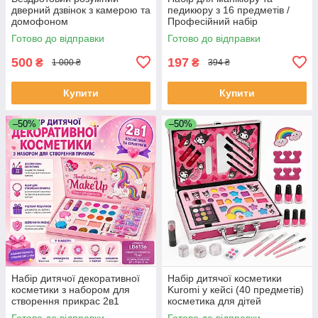
дверний дзвінок з камерою та
педикюру з 16 предметів /
домофоном
Професійний набір
водонепроникний DF-37
інструментів 16 в 1 з
Готово до відправки
Готово до відправки
нержавіючої сталі у футлярі
SM-42
500
197
₴
₴
1 000 ₴
394 ₴
Купити
Купити
–50%
–50%
Набір дитячої декоративної
Набір дитячої косметики
косметики з набором для
Kuromi у кейсі (40 предметів)
створення прикрас 2в1
косметика для дітей
MakeUp Набір для дівчаток
косметика дитяча YF-93
Готово до відправки
Готово до відправки