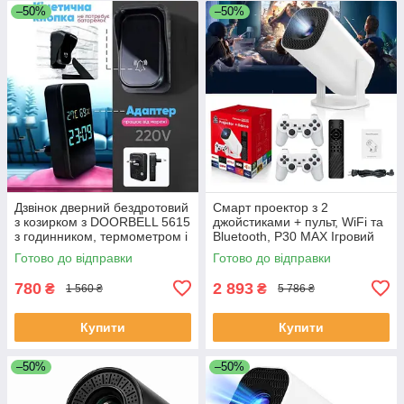
–50%
–50%
Дзвінок дверний бездротовий
Смарт проектор з 2
з козирком з DOORBELL 5615
джойстиками + пульт, WiFi та
з годинником, термометром і
Bluetooth, Р30 МАХ Ігровий
показником вологості RA-32
проектор для дому приставка
Готово до відправки
Готово до відправки
UX-20
780
2 893
₴
₴
1 560 ₴
5 786 ₴
Купити
Купити
–50%
–50%