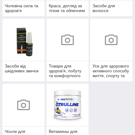
Чоловіча сила та
Краса, догляд за
Засоби для
здоров’я
тілом та обличчям
волосся
Засоби від
Товари для
Усе для здорового
шкідливих звичок
здоров'я, побуту
активного способу
та комфортного
життя, спорту та
життя
відпочинку
Чохли для
Витамины для