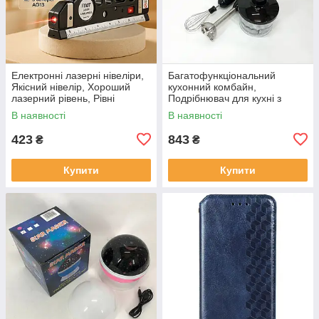
Електронні лазерні нівеліри,
Багатофункціональний
Якісний нівелір, Хороший
кухонний комбайн,
лазерний рівень, Рівні
Подрібнювач для кухні з
будівельні професійні OA-27
металевою чашею, Блендери
В наявності
В наявності
з насадками KH-96
423
843
₴
₴
Купити
Купити