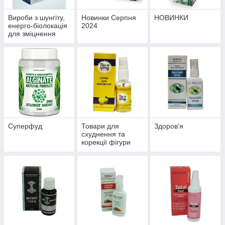
Вироби з шунгіту,
Новинки Серпня
НОВИНКИ
енерго-біолокація
2024
для зміцнення
здоров'я й
профілактики
хвороб
Суперфуд
Товари для
Здоров'я
схуднення та
корекції фігури