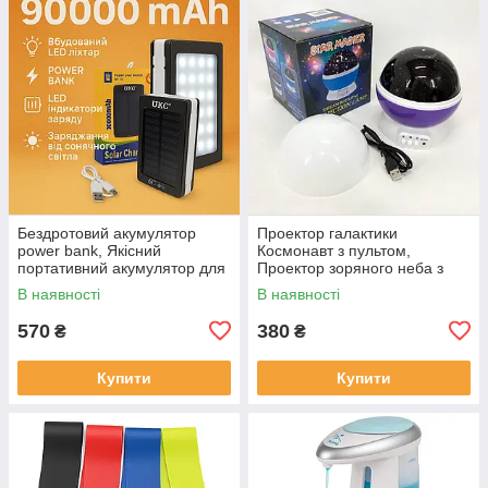
Бездротовий акумулятор
Проектор галактики
power bank, Якісний
Космонавт з пультом,
портативний акумулятор для
Проектор зоряного неба з
телефону, Powerbank для
пультом дистанційного
В наявності
В наявності
дому VG-33
керування UH-91
570
380
₴
₴
Купити
Купити