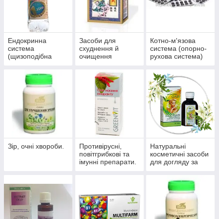
Ендокринна
Засоби для
Котно-м'язова
система
схуднення й
система (опорно-
(щизоподібна
очищення
рухова система)
залоза, цукровий
організму
діабет)
Зір, очні хвороби.
Противірусні,
Натуральні
повітгрибкові та
косметичні засоби
імунні препарати.
для догляду за
шкірою, волоссям,
нігтями.