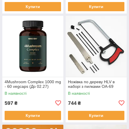
Купити
Купити
4Mushroom Complex 1000 mg
Ножівка по дереву HLV в
- 60 vegcaps (До 02.27)
наборі з пилками OA-69
В наявності
В наявності
597
744
₴
₴
Купити
Купити