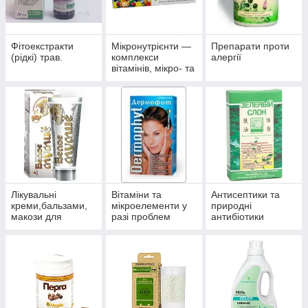
Фітоекстракти
Мікронутрієнти —
Препарати проти
(рідкі) трав.
комплекси
алергії
вітамінів, мікро- та
макроелементів
Лікувальні
Вітаміни та
Антисептики та
креми,бальзами,
мікроелементи у
природні
макози для
разі проблем
антибіотики
суглобів.
волосся, нігтів і
багатофункційної
шкіри.
дії.