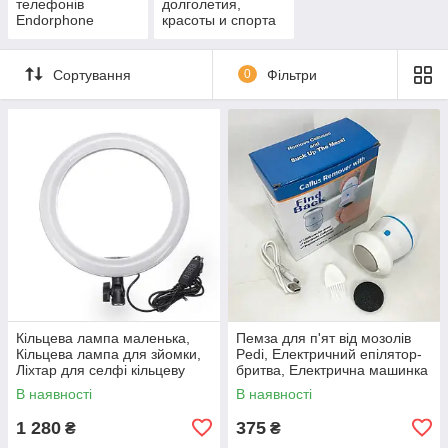
телефонів
долголетия,
Endorphone
красоты и спорта
Сортування
0
Фільтри
Кільцева лампа маленька,
Пемза для п'ят від мозолів
Кільцева лампа для зйомки,
Pedi, Електричний епілятор-
Ліхтар для селфі кільцеву
бритва, Електрична машинка
лампу QV-94
для чищення п'ят EU-11
В наявності
В наявності
1 280
375
₴
₴