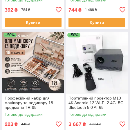
BC-25
392
744
₴
₴
784 ₴
1 488 ₴
Купити
Купити
–50%
–50%
Професійний набір для
Портативний проектор M10
манікюру та педикюру 18
4K Android 12 WI-FI 2.4G+5G
предметів TR-95
Bluetooth 5.0 AI-65
Готово до відправки
Готово до відправки
223
3 667
₴
₴
446 ₴
7 334 ₴