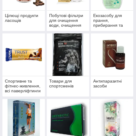
Цілющі продукти
Побутові фільтри
Екозасобу для
ласощів
для очищення
прання,
води, очищення
прибирання та
систем
миття
водопостачання й
опалення
Спортивне та
Товари для
Антипаразитні
фітнес-живлення,
спортсменів
засоби
всі паверліфтинги
та бодибілдингу,
тренажери, одяг