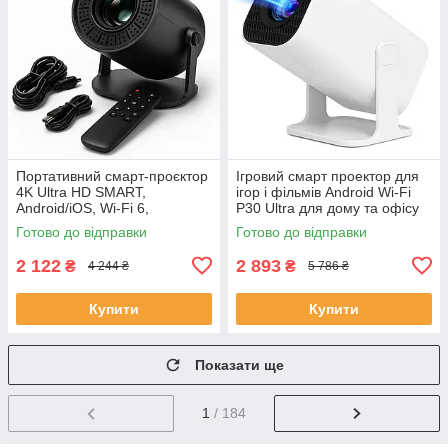
Портативний смарт-проєктор
Ігровий смарт проектор для
4K Ultra HD SMART,
ігор і фільмів Android Wi-Fi
Android/iOS, Wi-Fi 6,
P30 Ultra для дому та офісу
Bluetooth, HDMI, домашній
домашній кінотеатр SC-76
Готово до відправки
Готово до відправки
кінотеатр JU-56
2 122
2 893
₴
₴
4 244 ₴
5 786 ₴
Купити
Купити
Показати ще
1
/ 184