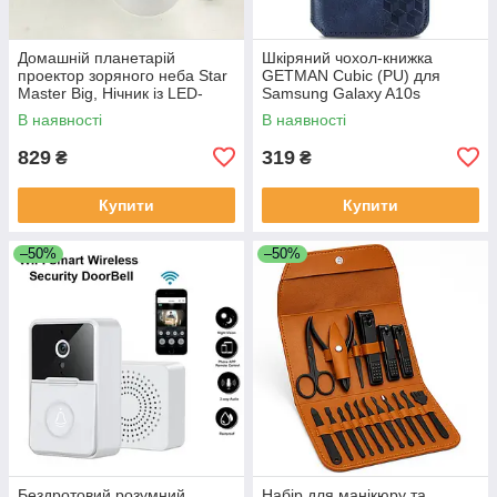
Домашній планетарій
Шкіряний чохол-книжка
проектор зоряного неба Star
GETMAN Cubic (PU) для
Master Big, Нічник із LED-
Samsung Galaxy A10s
підсвічуванням від USB QX-
В наявності
В наявності
45
829
319
₴
₴
Купити
Купити
–50%
–50%
Бездротовий розумний
Набір для манікюру та