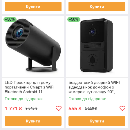
Купити
Купити
–50%
–50%
LED Проектор для дому
Бездротовий дверний WIFI
портативний Смарт з WiFi
відеодзвінок домофон з
Bluetooth Android 11
камерою кут огляду 90°,
1280х720р Black LC-68
нічне бачення, мобільний
Готово до відправки
Готово до відправки
додаток FE-50
1 771
555
₴
₴
3 542 ₴
1 110 ₴
Купити
Купити