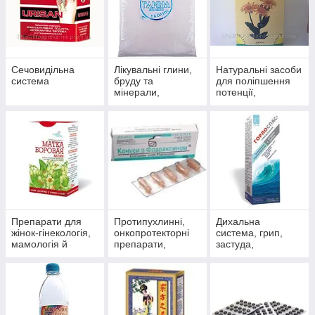
Сечовидільна
Лікувальні глини,
Натуральні засоби
система
бруду та
для поліпшення
мінерали,
потенції,
скипидарні
препарати для
емульсії та
чоловічого
концентрати для
здоров'я
прийняття ванн.
Препарати для
Протипухлинні,
Дихальна
жінок-гінекологія,
онкопротекторні
система, грип,
мамологія й
препарати,
застуда,
протипухлинний
антиоксиданти
пневмонія,
захист
бронхіт, синусит,
гайморит