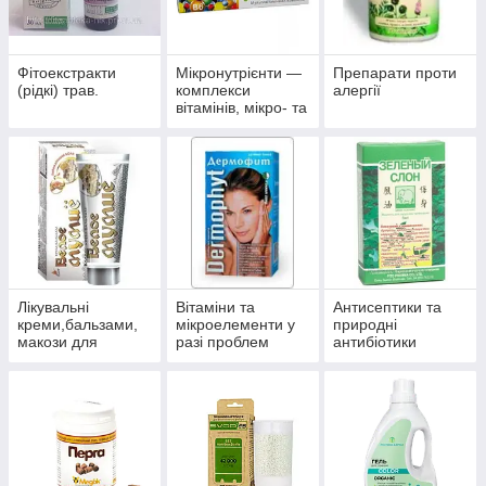
Фітоекстракти
Мікронутрієнти —
Препарати проти
(рідкі) трав.
комплекси
алергії
вітамінів, мікро- та
макроелементів
Лікувальні
Вітаміни та
Антисептики та
креми,бальзами,
мікроелементи у
природні
макози для
разі проблем
антибіотики
суглобів.
волосся, нігтів і
багатофункційної
шкіри.
дії.