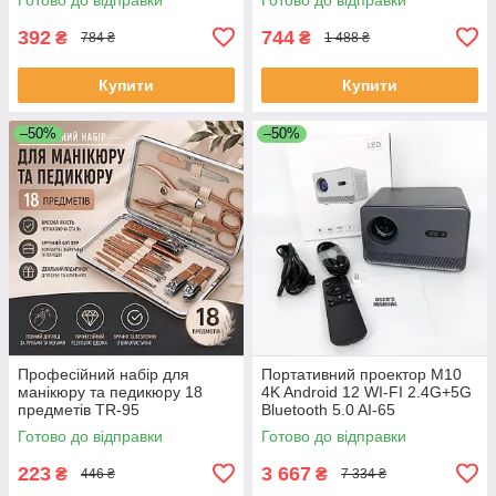
BC-25
392
744
₴
₴
784 ₴
1 488 ₴
Купити
Купити
–50%
–50%
Професійний набір для
Портативний проектор M10
манікюру та педикюру 18
4K Android 12 WI-FI 2.4G+5G
предметів TR-95
Bluetooth 5.0 AI-65
Готово до відправки
Готово до відправки
223
3 667
₴
₴
446 ₴
7 334 ₴