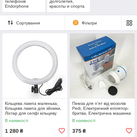
телефонів
долголетия,
Endorphone
красоты и спорта
Сортування
0
Фільтри
Кільцева лампа маленька,
Пемза для п'ят від мозолів
Кільцева лампа для зйомки,
Pedi, Електричний епілятор-
Ліхтар для селфі кільцеву
бритва, Електрична машинка
лампу QV-94
для чищення п'ят EU-11
В наявності
В наявності
1 280
375
₴
₴