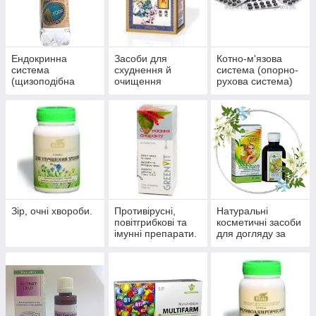
Ендокринна
Засоби для
Котно-м'язова
система
схуднення й
система (опорно-
(щизоподібна
очищення
рухова система)
залоза, цукровий
організму
діабет)
Зір, очні хвороби.
Противірусні,
Натуральні
повітгрибкові та
косметичні засоби
імунні препарати.
для догляду за
шкірою, волоссям,
нігтями.