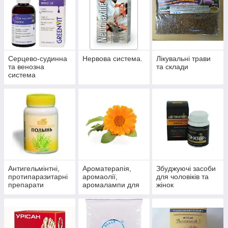
Серцево-судинна
Нервова система.
Лікувальні трави
та венозна
та склади
система
Антигельмінтні,
Ароматерапія,
Збуджуючі засоби
протипаразитарні
аромаолії,
для чоловіків та
препарати
аромалампи для
жінок
ароматизації
приміщень