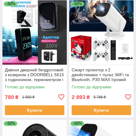
–50%
–50%
Дзвінок дверний бездротовий
Смарт проектор з 2
з козирком з DOORBELL 5615
джойстиками + пульт, WiFi та
з годинником, термометром і
Bluetooth, Р30 МАХ Ігровий
показником вологості RA-32
проектор для дому приставка
Готово до відправки
Готово до відправки
UX-20
780
2 893
₴
₴
1 560 ₴
5 786 ₴
Купити
Купити
–50%
–50%