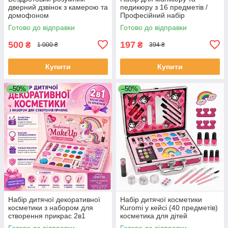
дверний дзвінок з камерою та
педикюру з 16 предметів /
домофоном
Професійний набір
водонепроникний DF-37
інструментів 16 в 1 з
Готово до відправки
Готово до відправки
нержавіючої сталі у футлярі
SM-42
500
197
₴
₴
1 000 ₴
394 ₴
Купити
Купити
–50%
–50%
Набір дитячої декоративної
Набір дитячої косметики
косметики з набором для
Kuromi у кейсі (40 предметів)
створення прикрас 2в1
косметика для дітей
MakeUp Набір для дівчаток
косметика дитяча YF-93
Готово до відправки
Готово до відправки