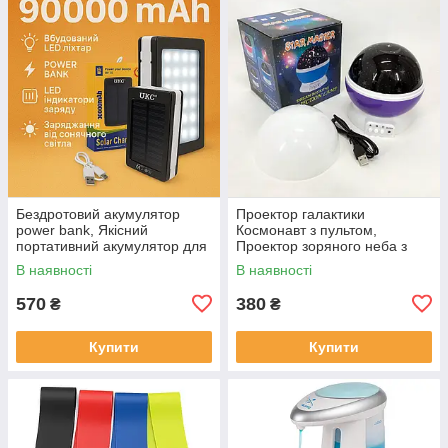
Бездротовий акумулятор
Проектор галактики
power bank, Якісний
Космонавт з пультом,
портативний акумулятор для
Проектор зоряного неба з
телефону, Powerbank для
пультом дистанційного
В наявності
В наявності
дому VG-33
керування UH-91
570
380
₴
₴
Купити
Купити