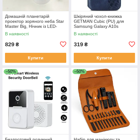
Домашній планетарій
Шкіряний чохол-книжка
проектор зоряного неба Star
GETMAN Cubic (PU) для
Master Big, Нічник із LED-
Samsung Galaxy A10s
підсвічуванням від USB QX-
В наявності
В наявності
45
829
319
₴
₴
Купити
Купити
–50%
–50%
Бездротовий розумний
Набір для манікюру та