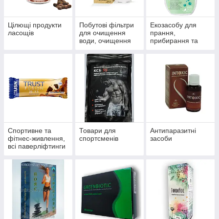
Цілющі продукти
Побутові фільтри
Екозасобу для
ласощів
для очищення
прання,
води, очищення
прибирання та
систем
миття
водопостачання й
опалення
Спортивне та
Товари для
Антипаразитні
фітнес-живлення,
спортсменів
засоби
всі паверліфтинги
та бодибілдингу,
тренажери, одяг