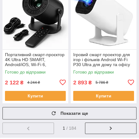
Портативний смарт-проєктор
Ігровий смарт проектор для
4K Ultra HD SMART,
ігор і фільмів Android Wi-Fi
Android/iOS, Wi-Fi 6,
P30 Ultra для дому та офісу
Bluetooth, HDMI, домашній
домашній кінотеатр SC-76
Готово до відправки
Готово до відправки
кінотеатр JU-56
2 122
2 893
₴
₴
4 244 ₴
5 786 ₴
Купити
Купити
Показати ще
1
/ 184