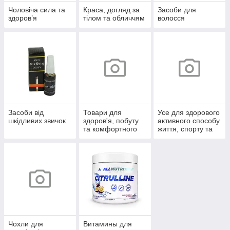
Чоловіча сила та
Краса, догляд за
Засоби для
здоров’я
тілом та обличчям
волосся
Засоби від
Товари для
Усе для здорового
шкідливих звичок
здоров'я, побуту
активного способу
та комфортного
життя, спорту та
життя
відпочинку
Чохли для
Витамины для