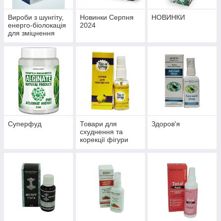
Вироби з шунгіту,
Новинки Серпня
НОВИНКИ
енерго-біолокація
2024
для зміцнення
здоров'я й
профілактики
хвороб
Суперфуд
Товари для
Здоров'я
схуднення та
корекції фігури