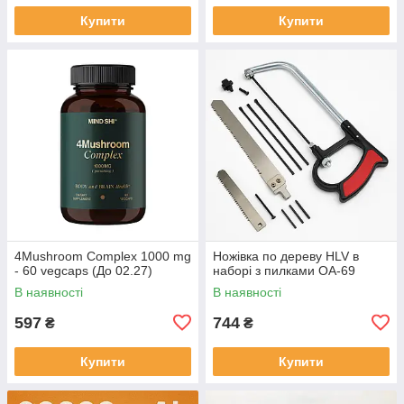
Купити
Купити
4Mushroom Complex 1000 mg
Ножівка по дереву HLV в
- 60 vegcaps (До 02.27)
наборі з пилками OA-69
В наявності
В наявності
597
744
₴
₴
Купити
Купити