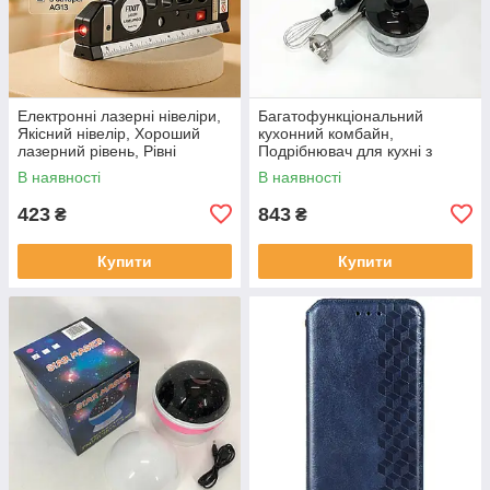
Електронні лазерні нівеліри,
Багатофункціональний
Якісний нівелір, Хороший
кухонний комбайн,
лазерний рівень, Рівні
Подрібнювач для кухні з
будівельні професійні OA-27
металевою чашею, Блендери
В наявності
В наявності
з насадками KH-96
423
843
₴
₴
Купити
Купити