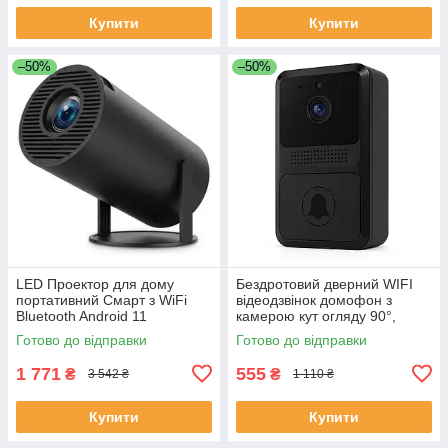
Купити
Купити
–50%
–50%
LED Проектор для дому
Бездротовий дверний WIFI
портативний Смарт з WiFi
відеодзвінок домофон з
Bluetooth Android 11
камерою кут огляду 90°,
1280х720р Black LC-68
нічне бачення, мобільний
Готово до відправки
Готово до відправки
додаток FE-50
1 771
555
₴
₴
3 542 ₴
1 110 ₴
Купити
Купити