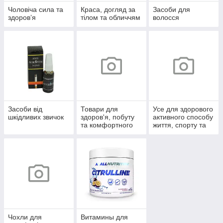
Чоловіча сила та
Краса, догляд за
Засоби для
здоров’я
тілом та обличчям
волосся
Засоби від
Товари для
Усе для здорового
шкідливих звичок
здоров'я, побуту
активного способу
та комфортного
життя, спорту та
життя
відпочинку
Чохли для
Витамины для