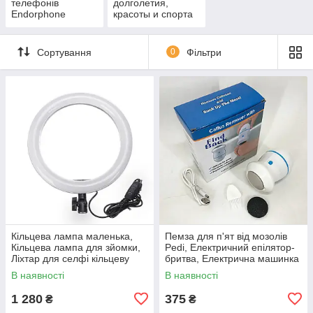
телефонів
долголетия,
Endorphone
красоты и спорта
Сортування
0
Фільтри
Кільцева лампа маленька,
Пемза для п'ят від мозолів
Кільцева лампа для зйомки,
Pedi, Електричний епілятор-
Ліхтар для селфі кільцеву
бритва, Електрична машинка
лампу QV-94
для чищення п'ят EU-11
В наявності
В наявності
1 280
375
₴
₴