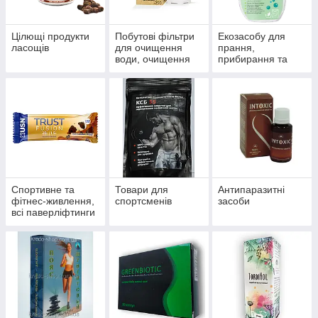
Цілющі продукти
Побутові фільтри
Екозасобу для
ласощів
для очищення
прання,
води, очищення
прибирання та
систем
миття
водопостачання й
опалення
Спортивне та
Товари для
Антипаразитні
фітнес-живлення,
спортсменів
засоби
всі паверліфтинги
та бодибілдингу,
тренажери, одяг