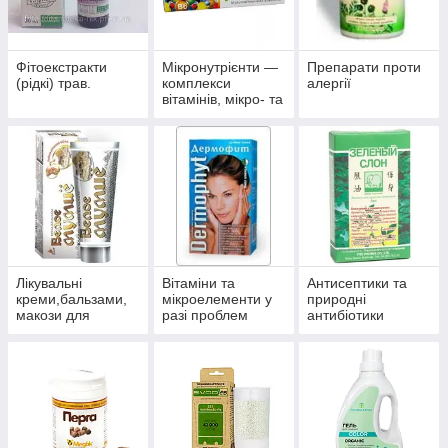
Фітоекстракти
Мікронутрієнти —
Препарати проти
(рідкі) трав.
комплекси
алергії
вітамінів, мікро- та
макроелементів
Лікувальні
Вітаміни та
Антисептики та
креми,бальзами,
мікроелементи у
природні
макози для
разі проблем
антибіотики
суглобів.
волосся, нігтів і
багатофункційної
шкіри.
дії.