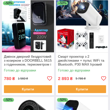
–50%
–50%
Дзвінок дверний бездротовий
Смарт проектор з 2
з козирком з DOORBELL 5615
джойстиками + пульт, WiFi та
з годинником, термометром і
Bluetooth, Р30 МАХ Ігровий
показником вологості RA-32
проектор для дому приставка
Готово до відправки
Готово до відправки
UX-20
780
2 893
₴
₴
1 560 ₴
5 786 ₴
Купити
Купити
–50%
–50%