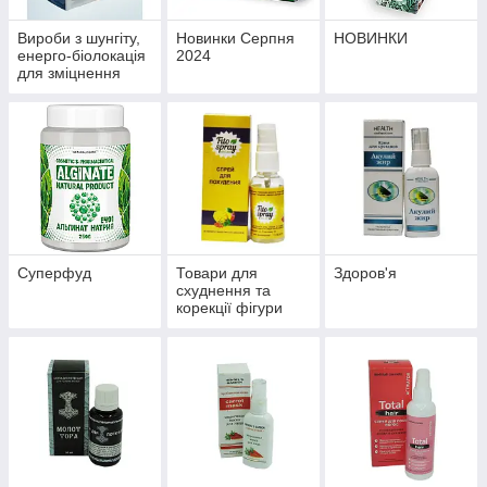
Вироби з шунгіту,
Новинки Серпня
НОВИНКИ
енерго-біолокація
2024
для зміцнення
здоров'я й
профілактики
хвороб
Суперфуд
Товари для
Здоров'я
схуднення та
корекції фігури