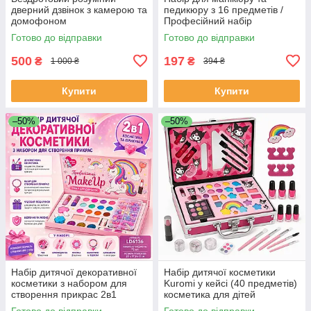
дверний дзвінок з камерою та
педикюру з 16 предметів /
домофоном
Професійний набір
водонепроникний DF-37
інструментів 16 в 1 з
Готово до відправки
Готово до відправки
нержавіючої сталі у футлярі
SM-42
500
197
₴
₴
1 000 ₴
394 ₴
Купити
Купити
–50%
–50%
Набір дитячої декоративної
Набір дитячої косметики
косметики з набором для
Kuromi у кейсі (40 предметів)
створення прикрас 2в1
косметика для дітей
MakeUp Набір для дівчаток
косметика дитяча YF-93
Готово до відправки
Готово до відправки