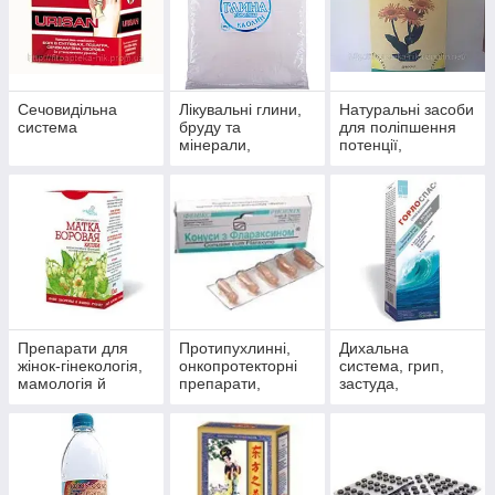
Сечовидільна
Лікувальні глини,
Натуральні засоби
система
бруду та
для поліпшення
мінерали,
потенції,
скипидарні
препарати для
емульсії та
чоловічого
концентрати для
здоров'я
прийняття ванн.
Препарати для
Протипухлинні,
Дихальна
жінок-гінекологія,
онкопротекторні
система, грип,
мамологія й
препарати,
застуда,
протипухлинний
антиоксиданти
пневмонія,
захист
бронхіт, синусит,
гайморит