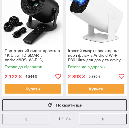
Портативний смарт-проєктор
Ігровий смарт проектор для
4K Ultra HD SMART,
ігор і фільмів Android Wi-Fi
Android/iOS, Wi-Fi 6,
P30 Ultra для дому та офісу
Bluetooth, HDMI, домашній
домашній кінотеатр SC-76
Готово до відправки
Готово до відправки
кінотеатр JU-56
2 122
2 893
₴
₴
4 244 ₴
5 786 ₴
Купити
Купити
Показати ще
1
/ 184