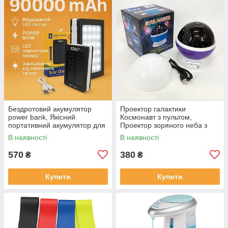
Бездротовий акумулятор
Проектор галактики
power bank, Якісний
Космонавт з пультом,
портативний акумулятор для
Проектор зоряного неба з
телефону, Powerbank для
пультом дистанційного
В наявності
В наявності
дому VG-33
керування UH-91
570
380
₴
₴
Купити
Купити