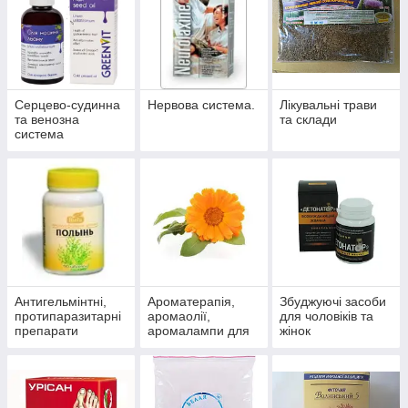
Серцево-судинна
Нервова система.
Лікувальні трави
та венозна
та склади
система
Антигельмінтні,
Ароматерапія,
Збуджуючі засоби
протипаразитарні
аромаолії,
для чоловіків та
препарати
аромалампи для
жінок
ароматизації
приміщень