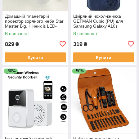
Домашній планетарій
Шкіряний чохол-книжка
проектор зоряного неба Star
GETMAN Cubic (PU) для
Master Big, Нічник із LED-
Samsung Galaxy A10s
підсвічуванням від USB QX-
В наявності
В наявності
45
829
319
₴
₴
Купити
Купити
–50%
–50%
Бездротовий розумний
Набір для манікюру та