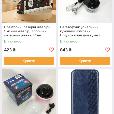
Електронні лазерні нівеліри,
Багатофункціональний
Якісний нівелір, Хороший
кухонний комбайн,
лазерний рівень, Рівні
Подрібнювач для кухні з
будівельні професійні OA-27
металевою чашею, Блендери
В наявності
В наявності
з насадками KH-96
423
843
₴
₴
Купити
Купити