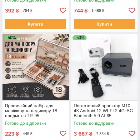
BC-25
392
744
₴
₴
784 ₴
1 488 ₴
Купити
Купити
–50%
–50%
Професійний набір для
Портативний проектор M10
манікюру та педикюру 18
4K Android 12 WI-FI 2.4G+5G
предметів TR-95
Bluetooth 5.0 AI-65
Готово до відправки
Готово до відправки
223
3 667
₴
₴
446 ₴
7 334 ₴