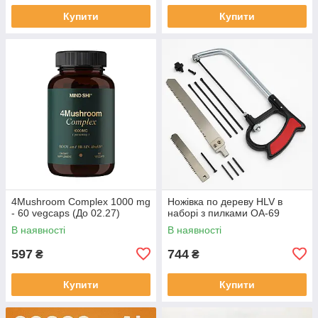
Купити
Купити
4Mushroom Complex 1000 mg
Ножівка по дереву HLV в
- 60 vegcaps (До 02.27)
наборі з пилками OA-69
В наявності
В наявності
597
744
₴
₴
Купити
Купити