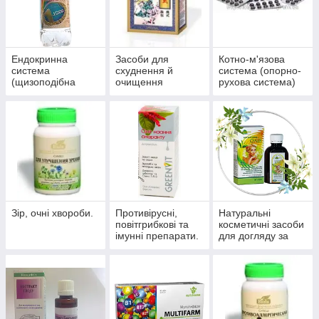
Ендокринна
Засоби для
Котно-м'язова
система
схуднення й
система (опорно-
(щизоподібна
очищення
рухова система)
залоза, цукровий
організму
діабет)
Зір, очні хвороби.
Противірусні,
Натуральні
повітгрибкові та
косметичні засоби
імунні препарати.
для догляду за
шкірою, волоссям,
нігтями.