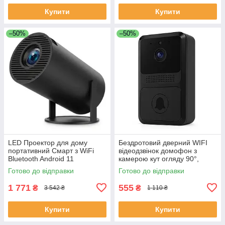
Купити
Купити
–50%
–50%
LED Проектор для дому
Бездротовий дверний WIFI
портативний Смарт з WiFi
відеодзвінок домофон з
Bluetooth Android 11
камерою кут огляду 90°,
1280х720р Black LC-68
нічне бачення, мобільний
Готово до відправки
Готово до відправки
додаток FE-50
1 771
555
₴
₴
3 542 ₴
1 110 ₴
Купити
Купити