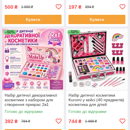
SM-42
500
197
₴
₴
1 000 ₴
394 ₴
Купити
Купити
–50%
–50%
Набір дитячої декоративної
Набір дитячої косметики
косметики з набором для
Kuromi у кейсі (40 предметів)
створення прикрас 2в1
косметика для дітей
MakeUp Набір для дівчаток
косметика дитяча YF-93
Готово до відправки
Готово до відправки
BC-25
392
744
₴
₴
784 ₴
1 488 ₴