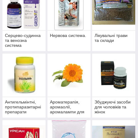
Серцево-судинна
Нервова система.
Лікувальні трави
та венозна
та склади
система
Антигельмінтні,
Ароматерапія,
Збуджуючі засоби
протипаразитарні
аромаолії,
для чоловіків та
препарати
аромалампи для
жінок
ароматизації
приміщень