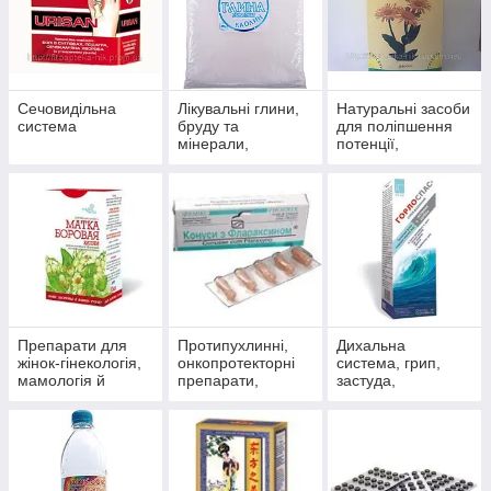
Сечовидільна
Лікувальні глини,
Натуральні засоби
система
бруду та
для поліпшення
мінерали,
потенції,
скипидарні
препарати для
емульсії та
чоловічого
концентрати для
здоров'я
прийняття ванн.
Препарати для
Протипухлинні,
Дихальна
жінок-гінекологія,
онкопротекторні
система, грип,
мамологія й
препарати,
застуда,
протипухлинний
антиоксиданти
пневмонія,
захист
бронхіт, синусит,
гайморит