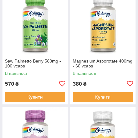
Saw Palmetto Berry 580mg -
Magnesium Asporotate 400mg
100 vcaps
- 60 vcaps
В наявності
В наявності
570
380
₴
₴
Купити
Купити