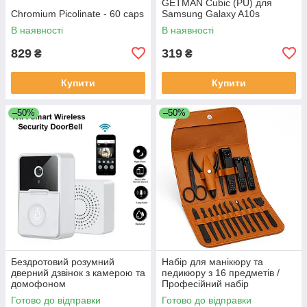
GETMAN Cubic (PU) для
Chromium Picolinate - 60 caps
Samsung Galaxy A10s
В наявності
В наявності
829
319
₴
₴
Купити
Купити
–50%
–50%
Бездротовий розумний
Набір для манікюру та
дверний дзвінок з камерою та
педикюру з 16 предметів /
домофоном
Професійний набір
водонепроникний DF-37
інструментів 16 в 1 з
Готово до відправки
Готово до відправки
нержавіючої сталі у футлярі