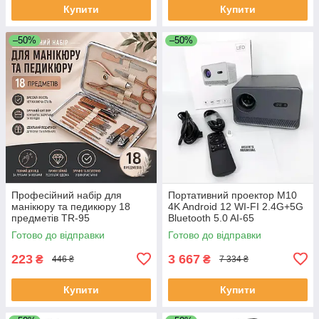
Купити
Купити
–50%
–50%
Професійний набір для
Портативний проектор M10
манікюру та педикюру 18
4K Android 12 WI-FI 2.4G+5G
предметів TR-95
Bluetooth 5.0 AI-65
Готово до відправки
Готово до відправки
223
3 667
₴
₴
446 ₴
7 334 ₴
Купити
Купити