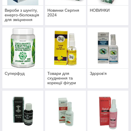
Вироби з шунгіту,
Новинки Серпня
НОВИНКИ
енерго-біолокація
2024
для зміцнення
здоров'я й
профілактики
хвороб
Суперфуд
Товари для
Здоров'я
схуднення та
корекції фігури