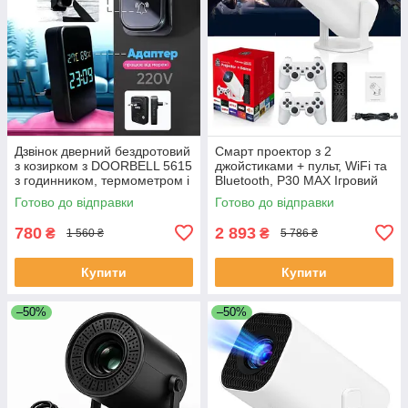
Дзвінок дверний бездротовий
Смарт проектор з 2
з козирком з DOORBELL 5615
джойстиками + пульт, WiFi та
з годинником, термометром і
Bluetooth, Р30 МАХ Ігровий
показником вологості RA-32
проектор для дому приставка
Готово до відправки
Готово до відправки
UX-20
780
2 893
₴
₴
1 560 ₴
5 786 ₴
Купити
Купити
–50%
–50%