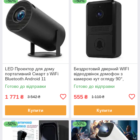
–50%
–50%
LED Проектор для дому
Бездротовий дверний WIFI
портативний Смарт з WiFi
відеодзвінок домофон з
Bluetooth Android 11
камерою кут огляду 90°,
1280х720р Black LC-68
нічне бачення, мобільний
Готово до відправки
Готово до відправки
додаток FE-50
1 771
555
₴
₴
3 542 ₴
1 110 ₴
Купити
Купити
–50%
–50%