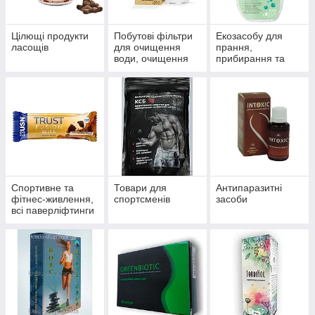
Цілющі продукти
Побутові фільтри
Екозасобу для
ласощів
для очищення
прання,
води, очищення
прибирання та
систем
миття
водопостачання й
опалення
Спортивне та
Товари для
Антипаразитні
фітнес-живлення,
спортсменів
засоби
всі паверліфтинги
та бодибілдингу,
тренажери, одяг