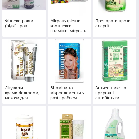
Фітоекстракти
Мікронутрієнти —
Препарати проти
(рідкі) трав.
комплекси
алергії
вітамінів, мікро- та
макроелементів
Лікувальні
Вітаміни та
Антисептики та
креми,бальзами,
мікроелементи у
природні
макози для
разі проблем
антибіотики
суглобів.
волосся, нігтів і
багатофункційної
шкіри.
дії.