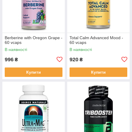
Berberine with Oregon Grape -
Total Calm Advanced Mood -
60 vcaps
60 vcaps
В наявності
В наявності
996
920
₴
₴
Купити
Купити