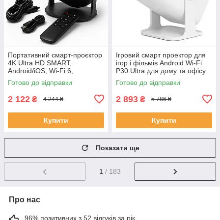
Портативний смарт-проєктор
Ігровий смарт проектор для
4K Ultra HD SMART,
ігор і фільмів Android Wi-Fi
Android/iOS, Wi-Fi 6,
P30 Ultra для дому та офісу
Bluetooth, HDMI, домашній
домашній кінотеатр SC-76
Готово до відправки
Готово до відправки
кінотеатр JU-56
2 122
2 893
₴
₴
4 244 ₴
5 786 ₴
Купити
Купити
Показати ще
1
/ 183
Про нас
96% позитивних з 52 відгуків за рік