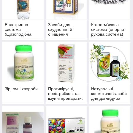
Ендокринна
Засоби для
Котно-м'язова
система
схуднення й
система (опорно-
(щизоподібна
очищення
рухова система)
залоза, цукровий
організму
діабет)
Зір, очні хвороби.
Противірусні,
Натуральні
повітгрибкові та
косметичні засоби
імунні препарати.
для догляду за
шкірою, волоссям,
нігтями.