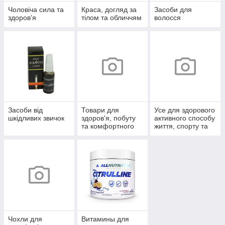
Чоловіча сила та
Краса, догляд за
Засоби для
здоров’я
тілом та обличчям
волосся
Засоби від
Товари для
Усе для здорового
шкідливих звичок
здоров'я, побуту
активного способу
та комфортного
життя, спорту та
життя
відпочинку
Чохли для
Витамины для