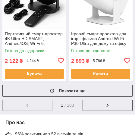
Портативний смарт-проєктор
Ігровий смарт проектор для
4K Ultra HD SMART,
ігор і фільмів Android Wi-Fi
Android/iOS, Wi-Fi 6,
P30 Ultra для дому та офісу
Bluetooth, HDMI, домашній
домашній кінотеатр SC-76
Готово до відправки
Готово до відправки
кінотеатр JU-56
2 122
2 893
₴
₴
4 244 ₴
5 786 ₴
Купити
Купити
Показати ще
1
/ 183
Про нас
96% позитивних з 52 відгуків за рік