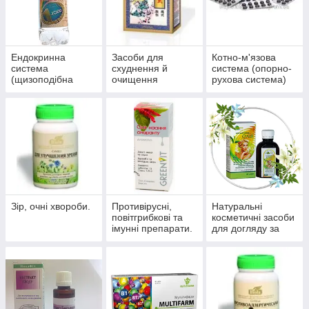
Ендокринна
Засоби для
Котно-м'язова
система
схуднення й
система (опорно-
(щизоподібна
очищення
рухова система)
залоза, цукровий
організму
діабет)
Зір, очні хвороби.
Противірусні,
Натуральні
повітгрибкові та
косметичні засоби
імунні препарати.
для догляду за
шкірою, волоссям,
нігтями.