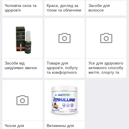
Чоловіча сила та
Краса, догляд за
Засоби для
здоров’я
тілом та обличчям
волосся
Засоби від
Товари для
Усе для здорового
шкідливих звичок
здоров'я, побуту
активного способу
та комфортного
життя, спорту та
життя
відпочинку
Чохли для
Витамины для