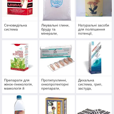
Сечовидільна
Лікувальні глини,
Натуральні засоби
система
бруду та
для поліпшення
мінерали,
потенції,
скипидарні
препарати для
емульсії та
чоловічого
концентрати для
здоров'я
прийняття ванн.
Препарати для
Протипухлинні,
Дихальна
жінок-гінекологія,
онкопротекторні
система, грип,
мамологія й
препарати,
застуда,
протипухлинний
антиоксиданти
пневмонія,
захист
бронхіт, синусит,
гайморит