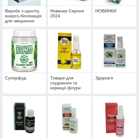
Вироби з шунгіту,
Новинки Серпня
НОВИНКИ
енерго-біолокація
2024
для зміцнення
здоров'я й
профілактики
хвороб
Суперфуд
Товари для
Здоров'я
схуднення та
корекції фігури