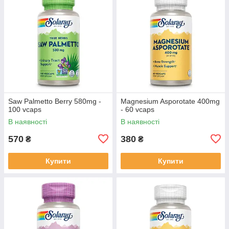
Saw Palmetto Berry 580mg -
Magnesium Asporotate 400mg
100 vcaps
- 60 vcaps
В наявності
В наявності
570
380
₴
₴
Купити
Купити