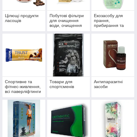
Цілющі продукти
Побутові фільтри
Екозасобу для
ласощів
для очищення
прання,
води, очищення
прибирання та
систем
миття
водопостачання й
опалення
Спортивне та
Товари для
Антипаразитні
фітнес-живлення,
спортсменів
засоби
всі паверліфтинги
та бодибілдингу,
тренажери, одяг