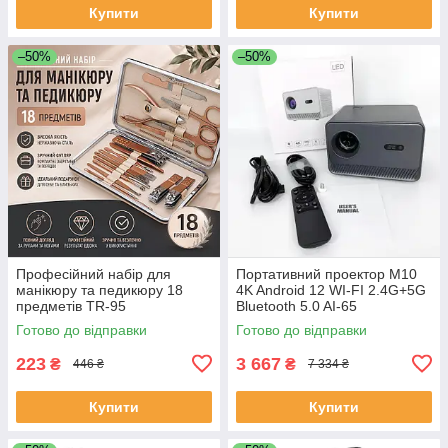
Купити
Купити
–50%
–50%
Професійний набір для
Портативний проектор M10
манікюру та педикюру 18
4K Android 12 WI-FI 2.4G+5G
предметів TR-95
Bluetooth 5.0 AI-65
Готово до відправки
Готово до відправки
223
3 667
₴
₴
446 ₴
7 334 ₴
Купити
Купити