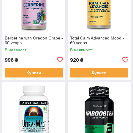
Berberine with Oregon Grape -
Total Calm Advanced Mood -
60 vcaps
60 vcaps
В наявності
В наявності
996
920
₴
₴
Купити
Купити