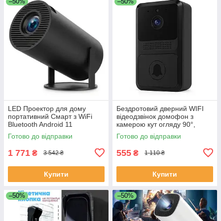
–50%
–50%
LED Проектор для дому
Бездротовий дверний WIFI
портативний Смарт з WiFi
відеодзвінок домофон з
Bluetooth Android 11
камерою кут огляду 90°,
1280х720р Black LC-68
нічне бачення, мобільний
Готово до відправки
Готово до відправки
додаток FE-50
1 771
555
₴
₴
3 542 ₴
1 110 ₴
Купити
Купити
–50%
–50%