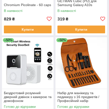
GETMAN Cubic (PU) для
Chromium Picolinate - 60 caps
Samsung Galaxy A10s
В наявності
В наявності
829
319
₴
₴
Купити
Купити
–50%
–50%
Бездротовий розумний
Набір для манікюру та
дверний дзвінок з камерою та
педикюру з 16 предметів /
домофоном
Професійний набір
водонепроникний DF-37
інструментів 16 в 1 з
Готово до відправки
Готово до відправки
нержавіючої сталі у футлярі