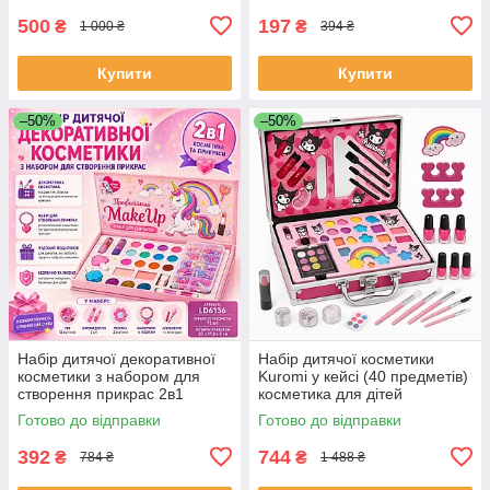
SM-42
500
197
₴
₴
1 000 ₴
394 ₴
Купити
Купити
–50%
–50%
Набір дитячої декоративної
Набір дитячої косметики
косметики з набором для
Kuromi у кейсі (40 предметів)
створення прикрас 2в1
косметика для дітей
MakeUp Набір для дівчаток
косметика дитяча YF-93
Готово до відправки
Готово до відправки
BC-25
392
744
₴
₴
784 ₴
1 488 ₴