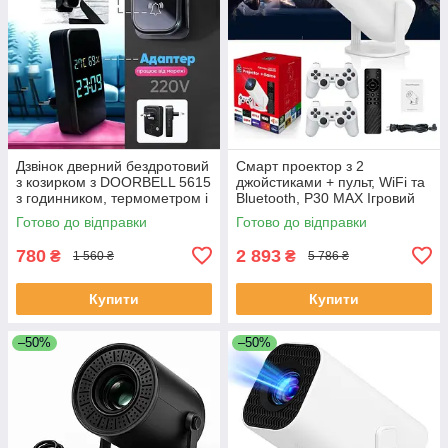
Дзвінок дверний бездротовий
Смарт проектор з 2
з козирком з DOORBELL 5615
джойстиками + пульт, WiFi та
з годинником, термометром і
Bluetooth, Р30 МАХ Ігровий
показником вологості RA-32
проектор для дому приставка
Готово до відправки
Готово до відправки
UX-20
780
2 893
₴
₴
1 560 ₴
5 786 ₴
Купити
Купити
–50%
–50%