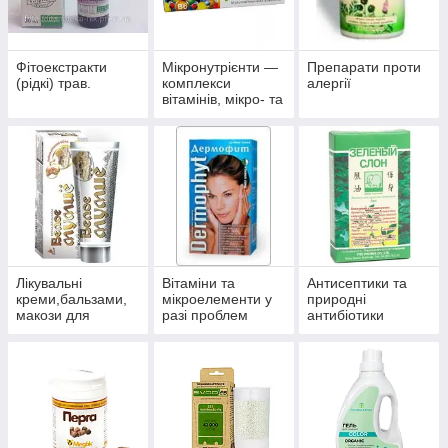
Фітоекстракти
Мікронутрієнти —
Препарати проти
(рідкі) трав.
комплекси
алергії
вітамінів, мікро- та
макроелементів
Лікувальні
Вітаміни та
Антисептики та
креми,бальзами,
мікроелементи у
природні
макози для
разі проблем
антибіотики
суглобів.
волосся, нігтів і
багатофункційної
шкіри.
дії.