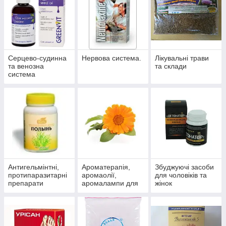
Серцево-судинна
Нервова система.
Лікувальні трави
та венозна
та склади
система
Антигельмінтні,
Ароматерапія,
Збуджуючі засоби
протипаразитарні
аромаолії,
для чоловіків та
препарати
аромалампи для
жінок
ароматизації
приміщень