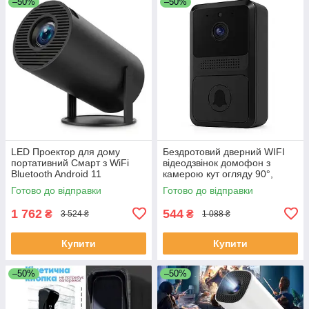
–50%
–50%
LED Проектор для дому
Бездротовий дверний WIFI
портативний Смарт з WiFi
відеодзвінок домофон з
Bluetooth Android 11
камерою кут огляду 90°,
1280х720р Black LC-68
нічне бачення, мобільний
Готово до відправки
Готово до відправки
додаток FE-50
1 762
544
₴
₴
3 524 ₴
1 088 ₴
Купити
Купити
–50%
–50%