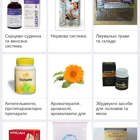
Серцево-судинна
Нервова система.
Лікувальні трави
та венозна
та склади
система
Антигельмінтні,
Ароматерапія,
Збуджуючі засоби
протипаразитарні
аромаолії,
для чоловіків та
препарати
аромалампи для
жінок
ароматизації
приміщень