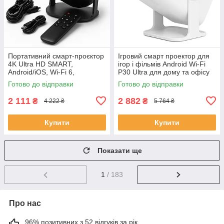
Портативний смарт-проєктор
Ігровий смарт проектор для
4K Ultra HD SMART,
ігор і фільмів Android Wi-Fi
Android/iOS, Wi-Fi 6,
P30 Ultra для дому та офісу
Bluetooth, HDMI, домашній
домашній кінотеатр SC-76
Готово до відправки
Готово до відправки
кінотеатр JU-56
2 111
2 882
₴
₴
4 222 ₴
5 764 ₴
Купити
Купити
Показати ще
1
/ 183
Про нас
96% позитивних з 52 відгуків за рік