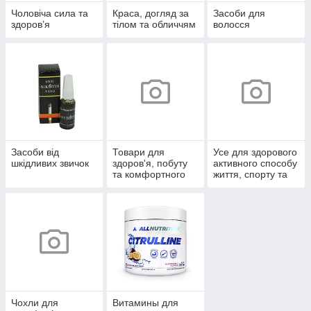
Чоловіча сила та
Краса, догляд за
Засоби для
здоров’я
тілом та обличчям
волосся
Засоби від
Товари для
Усе для здорового
шкідливих звичок
здоров'я, побуту
активного способу
та комфортного
життя, спорту та
життя
відпочинку
Чохли для
Витамины для