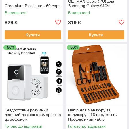
GETMAN Cubic (PU) для
Chromium Picolinate - 60 caps
Samsung Galaxy A10s
В наявності
В наявності
829
319
₴
₴
Купити
Купити
–50%
–50%
Бездротовий розумний
Набір для манікюру та
дверний дзвінок з камерою та
педикюру з 16 предметів /
домофоном
Професійний набір
водонепроникний DF-37
інструментів 16 в 1 з
Готово до відправки
Готово до відправки
нержавіючої сталі у футлярі