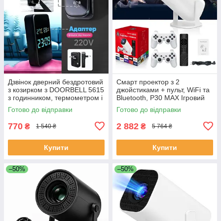
Дзвінок дверний бездротовий
Смарт проектор з 2
з козирком з DOORBELL 5615
джойстиками + пульт, WiFi та
з годинником, термометром і
Bluetooth, Р30 МАХ Ігровий
показником вологості RA-32
проектор для дому приставка
Готово до відправки
Готово до відправки
UX-20
770
2 882
₴
₴
1 540 ₴
5 764 ₴
Купити
Купити
–50%
–50%