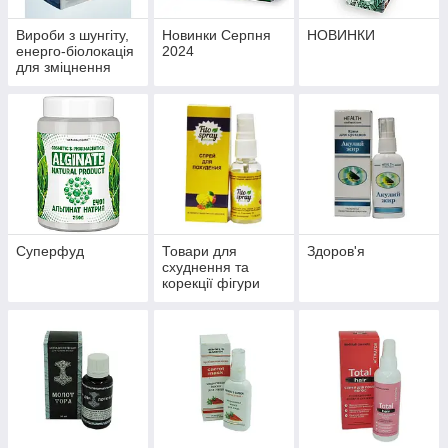
Вироби з шунгіту,
Новинки Серпня
НОВИНКИ
енерго-біолокація
2024
для зміцнення
здоров'я й
профілактики
хвороб
Суперфуд
Товари для
Здоров'я
схуднення та
корекції фігури