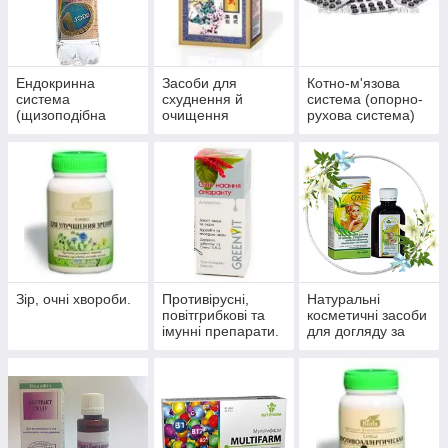
Ендокринна
Засоби для
Котно-м'язова
система
схуднення й
система (опорно-
(щизоподібна
очищення
рухова система)
залоза, цукровий
організму
діабет)
Зір, очні хвороби.
Противірусні,
Натуральні
повітгрибкові та
косметичні засоби
імунні препарати.
для догляду за
шкірою, волоссям,
нігтями.