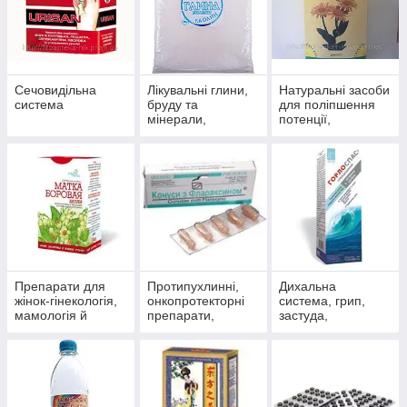
Сечовидільна
Лікувальні глини,
Натуральні засоби
система
бруду та
для поліпшення
мінерали,
потенції,
скипидарні
препарати для
емульсії та
чоловічого
концентрати для
здоров'я
прийняття ванн.
Препарати для
Протипухлинні,
Дихальна
жінок-гінекологія,
онкопротекторні
система, грип,
мамологія й
препарати,
застуда,
протипухлинний
антиоксиданти
пневмонія,
захист
бронхіт, синусит,
гайморит