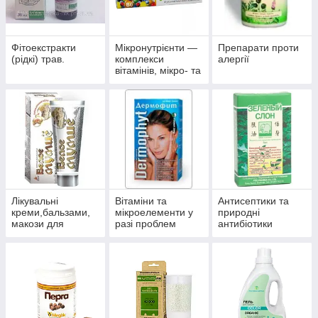
Фітоекстракти
Мікронутрієнти —
Препарати проти
(рідкі) трав.
комплекси
алергії
вітамінів, мікро- та
макроелементів
Лікувальні
Вітаміни та
Антисептики та
креми,бальзами,
мікроелементи у
природні
макози для
разі проблем
антибіотики
суглобів.
волосся, нігтів і
багатофункційної
шкіри.
дії.