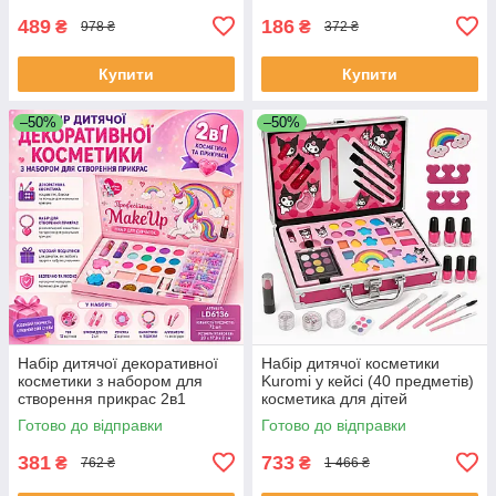
SM-42
489
186
₴
₴
978 ₴
372 ₴
Купити
Купити
–50%
–50%
Набір дитячої декоративної
Набір дитячої косметики
косметики з набором для
Kuromi у кейсі (40 предметів)
створення прикрас 2в1
косметика для дітей
MakeUp Набір для дівчаток
косметика дитяча YF-93
Готово до відправки
Готово до відправки
BC-25
381
733
₴
₴
762 ₴
1 466 ₴