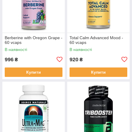
Berberine with Oregon Grape -
Total Calm Advanced Mood -
60 vcaps
60 vcaps
В наявності
В наявності
996
920
₴
₴
Купити
Купити