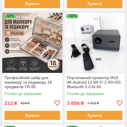
Купити
Купити
–50%
–50%
Професійний набір для
Портативний проектор M10
манікюру та педикюру 18
4K Android 12 WI-FI 2.4G+5G
предметів TR-95
Bluetooth 5.0 AI-65
Готово до відправки
Готово до відправки
212
3 656
₴
₴
424 ₴
7 312 ₴
Купити
Купити