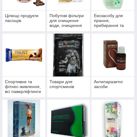
Цілющі продукти
Побутові фільтри
Екозасобу для
ласощів
для очищення
прання,
води, очищення
прибирання та
систем
миття
водопостачання й
опалення
Спортивне та
Товари для
Антипаразитні
фітнес-живлення,
спортсменів
засоби
всі паверліфтинги
та бодибілдингу,
тренажери, одяг