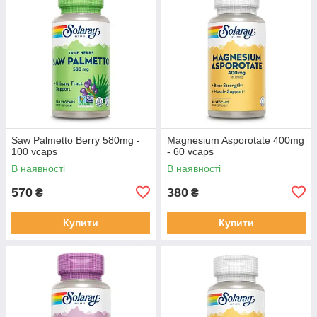
Saw Palmetto Berry 580mg -
Magnesium Asporotate 400mg
100 vcaps
- 60 vcaps
В наявності
В наявності
570
380
₴
₴
Купити
Купити