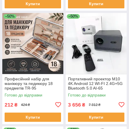
Купити
Купити
–50%
–50%
Професійний набір для
Портативний проектор M10
манікюру та педикюру 18
4K Android 12 WI-FI 2.4G+5G
предметів TR-95
Bluetooth 5.0 AI-65
Готово до відправки
Готово до відправки
212
3 656
₴
₴
424 ₴
7 312 ₴
Купити
Купити