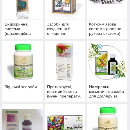
Ендокринна
Засоби для
Котно-м'язова
система
схуднення й
система (опорно-
(щизоподібна
очищення
рухова система)
залоза, цукровий
організму
діабет)
Зір, очні хвороби.
Противірусні,
Натуральні
повітгрибкові та
косметичні засоби
імунні препарати.
для догляду за
шкірою, волоссям,
нігтями.