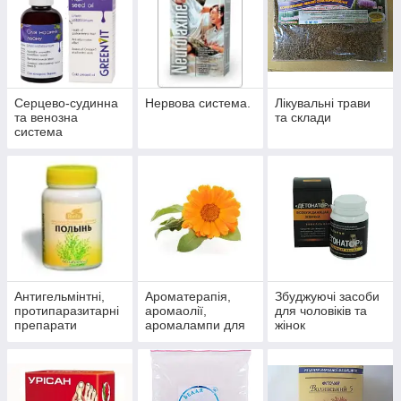
Серцево-судинна
Нервова система.
Лікувальні трави
та венозна
та склади
система
Антигельмінтні,
Ароматерапія,
Збуджуючі засоби
протипаразитарні
аромаолії,
для чоловіків та
препарати
аромалампи для
жінок
ароматизації
приміщень