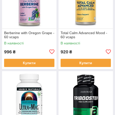
Berberine with Oregon Grape -
Total Calm Advanced Mood -
60 vcaps
60 vcaps
В наявності
В наявності
996
920
₴
₴
Купити
Купити