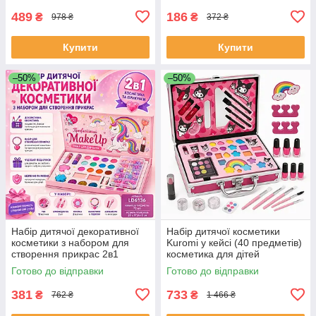
SM-42
489
186
₴
₴
978 ₴
372 ₴
Купити
Купити
–50%
–50%
Набір дитячої декоративної
Набір дитячої косметики
косметики з набором для
Kuromi у кейсі (40 предметів)
створення прикрас 2в1
косметика для дітей
MakeUp Набір для дівчаток
косметика дитяча YF-93
Готово до відправки
Готово до відправки
BC-25
381
733
₴
₴
762 ₴
1 466 ₴