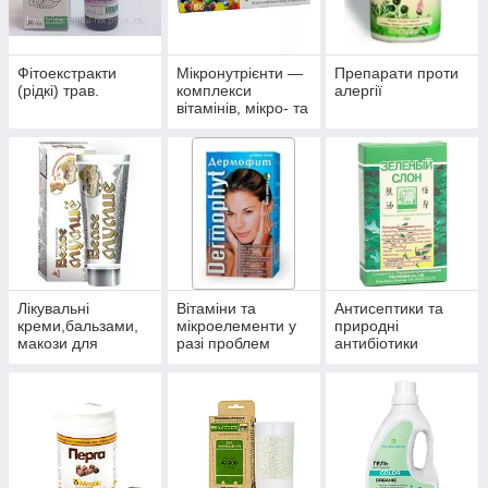
Фітоекстракти
Мікронутрієнти —
Препарати проти
(рідкі) трав.
комплекси
алергії
вітамінів, мікро- та
макроелементів
Лікувальні
Вітаміни та
Антисептики та
креми,бальзами,
мікроелементи у
природні
макози для
разі проблем
антибіотики
суглобів.
волосся, нігтів і
багатофункційної
шкіри.
дії.