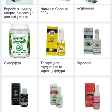
Вироби з шунгіту,
Новинки Серпня
НОВИНКИ
енерго-біолокація
2024
для зміцнення
здоров'я й
профілактики
хвороб
Суперфуд
Товари для
Здоров'я
схуднення та
корекції фігури