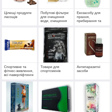
Цілющі продукти
Побутові фільтри
Екозасобу для
ласощів
для очищення
прання,
води, очищення
прибирання та
систем
миття
водопостачання й
опалення
Спортивне та
Товари для
Антипаразитні
фітнес-живлення,
спортсменів
засоби
всі паверліфтинги
та бодибілдингу,
тренажери, одяг