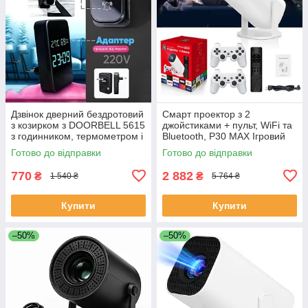
Дзвінок дверний бездротовий
Смарт проектор з 2
з козирком з DOORBELL 5615
джойстиками + пульт, WiFi та
з годинником, термометром і
Bluetooth, Р30 МАХ Ігровий
показником вологості RA-32
проектор для дому приставка
Готово до відправки
Готово до відправки
UX-20
770
2 882
₴
₴
1 540 ₴
5 764 ₴
Купити
Купити
–50%
–50%