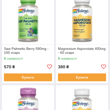
Saw Palmetto Berry 580mg -
Magnesium Asporotate 400mg
100 vcaps
- 60 vcaps
В наявності
В наявності
570
380
₴
₴
Купити
Купити