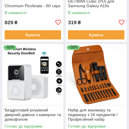
GETMAN Cubic (PU) для
Chromium Picolinate - 60 caps
Samsung Galaxy A10s
В наявності
В наявності
829
319
₴
₴
Купити
Купити
–50%
–50%
Бездротовий розумний
Набір для манікюру та
дверний дзвінок з камерою та
педикюру з 16 предметів /
домофоном
Професійний набір
водонепроникний DF-37
інструментів 16 в 1 з
Готово до відправки
Готово до відправки
нержавіючої сталі у футлярі