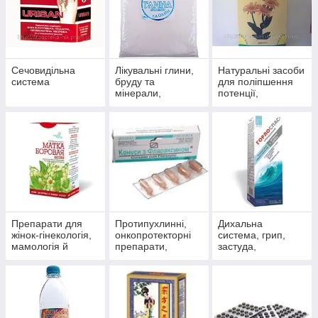
Сечовидільна
Лікувальні глини,
Натуральні засоби
система
бруду та
для поліпшення
мінерали,
потенції,
скипидарні
препарати для
емульсії та
чоловічого
концентрати для
здоров'я
прийняття ванн.
Препарати для
Протипухлинні,
Дихальна
жінок-гінекологія,
онкопротекторні
система, грип,
мамологія й
препарати,
застуда,
протипухлинний
антиоксиданти
пневмонія,
захист
бронхіт, синусит,
гайморит