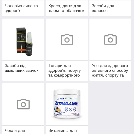
Чоловіча сила та
Краса, догляд за
Засоби для
здоров’я
тілом та обличчям
волосся
Засоби від
Товари для
Усе для здорового
шкідливих звичок
здоров'я, побуту
активного способу
та комфортного
життя, спорту та
життя
відпочинку
Чохли для
Витамины для