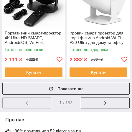
Портативний смарт-проєктор
Ігровий смарт проектор для
4K Ultra HD SMART,
ігор і фільмів Android Wi-Fi
Android/iOS, Wi-Fi 6,
P30 Ultra для дому та офісу
Bluetooth, HDMI, домашній
домашній кінотеатр SC-76
Готово до відправки
Готово до відправки
кінотеатр JU-56
2 111
2 882
₴
₴
4 222 ₴
5 764 ₴
Купити
Купити
Показати ще
1
/ 183
Про нас
96% позитивних з 52 відгуків за рік