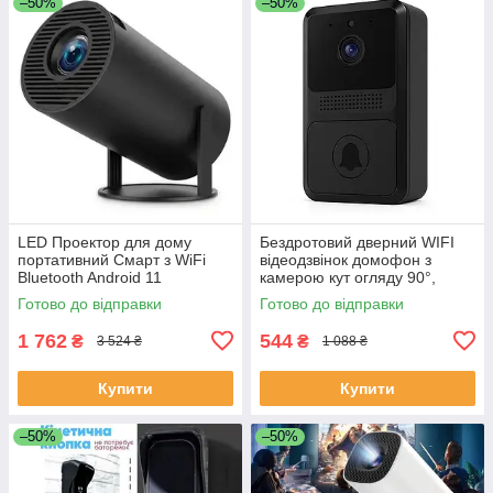
–50%
–50%
LED Проектор для дому
Бездротовий дверний WIFI
портативний Смарт з WiFi
відеодзвінок домофон з
Bluetooth Android 11
камерою кут огляду 90°,
1280х720р Black LC-68
нічне бачення, мобільний
Готово до відправки
Готово до відправки
додаток FE-50
1 762
544
₴
₴
3 524 ₴
1 088 ₴
Купити
Купити
–50%
–50%