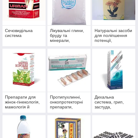
Сечовидільна
Лікувальні глини,
Натуральні засоби
система
бруду та
для поліпшення
мінерали,
потенції,
скипидарні
препарати для
емульсії та
чоловічого
концентрати для
здоров'я
прийняття ванн.
Препарати для
Протипухлинні,
Дихальна
жінок-гінекологія,
онкопротекторні
система, грип,
мамологія й
препарати,
застуда,
протипухлинний
антиоксиданти
пневмонія,
захист
бронхіт, синусит,
гайморит