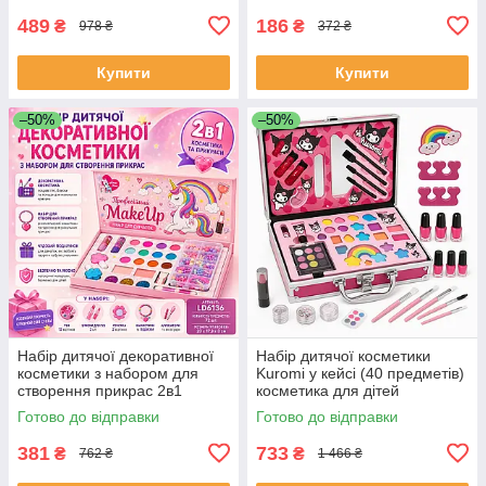
SM-42
489
186
₴
₴
978 ₴
372 ₴
Купити
Купити
–50%
–50%
Набір дитячої декоративної
Набір дитячої косметики
косметики з набором для
Kuromi у кейсі (40 предметів)
створення прикрас 2в1
косметика для дітей
MakeUp Набір для дівчаток
косметика дитяча YF-93
Готово до відправки
Готово до відправки
BC-25
381
733
₴
₴
762 ₴
1 466 ₴