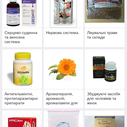
Серцево-судинна
Нервова система.
Лікувальні трави
та венозна
та склади
система
Антигельмінтні,
Ароматерапія,
Збуджуючі засоби
протипаразитарні
аромаолії,
для чоловіків та
препарати
аромалампи для
жінок
ароматизації
приміщень