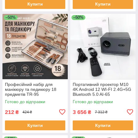
Купити
Купити
–50%
–50%
Професійний набір для
Портативний проектор M10
манікюру та педикюру 18
4K Android 12 WI-FI 2.4G+5G
предметів TR-95
Bluetooth 5.0 AI-65
Готово до відправки
Готово до відправки
212
3 656
₴
₴
424 ₴
7 312 ₴
Купити
Купити