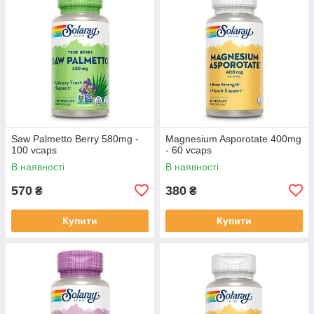
Saw Palmetto Berry 580mg -
Magnesium Asporotate 400mg
100 vcaps
- 60 vcaps
В наявності
В наявності
570
380
₴
₴
Купити
Купити