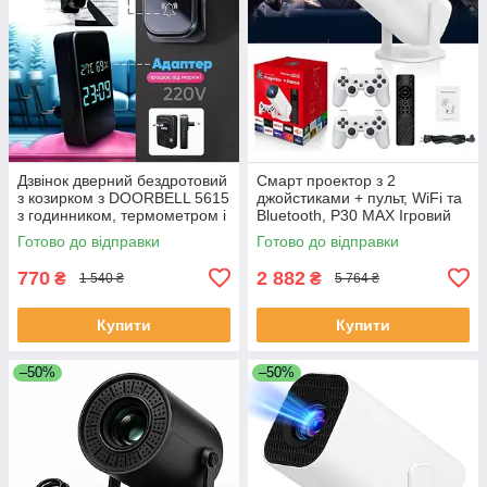
Дзвінок дверний бездротовий
Смарт проектор з 2
з козирком з DOORBELL 5615
джойстиками + пульт, WiFi та
з годинником, термометром і
Bluetooth, Р30 МАХ Ігровий
показником вологості RA-32
проектор для дому приставка
Готово до відправки
Готово до відправки
UX-20
770
2 882
₴
₴
1 540 ₴
5 764 ₴
Купити
Купити
–50%
–50%