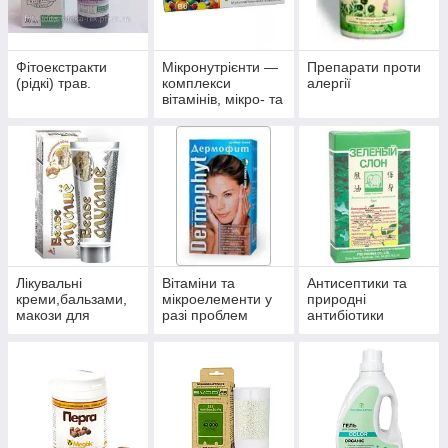
Фітоекстракти
Мікронутрієнти —
Препарати проти
(рідкі) трав.
комплекси
алергії
вітамінів, мікро- та
макроелементів
Лікувальні
Вітаміни та
Антисептики та
креми,бальзами,
мікроелементи у
природні
макози для
разі проблем
антибіотики
суглобів.
волосся, нігтів і
багатофункційної
шкіри.
дії.