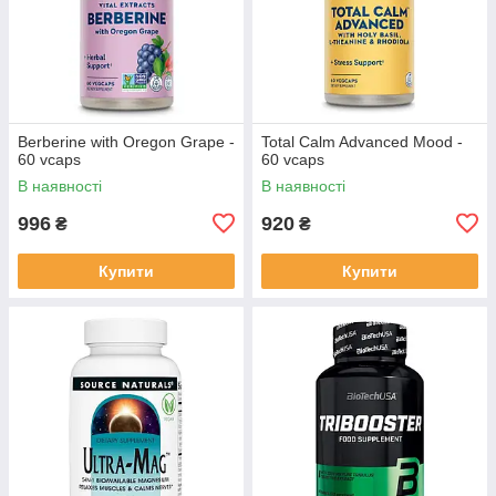
Berberine with Oregon Grape -
Total Calm Advanced Mood -
60 vcaps
60 vcaps
В наявності
В наявності
996
920
₴
₴
Купити
Купити