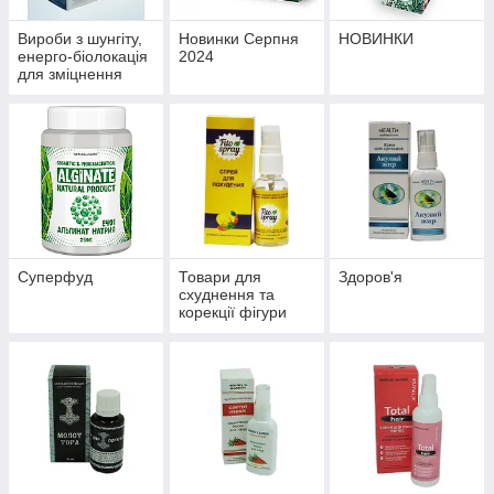
Вироби з шунгіту,
Новинки Серпня
НОВИНКИ
енерго-біолокація
2024
для зміцнення
здоров'я й
профілактики
хвороб
Суперфуд
Товари для
Здоров'я
схуднення та
корекції фігури