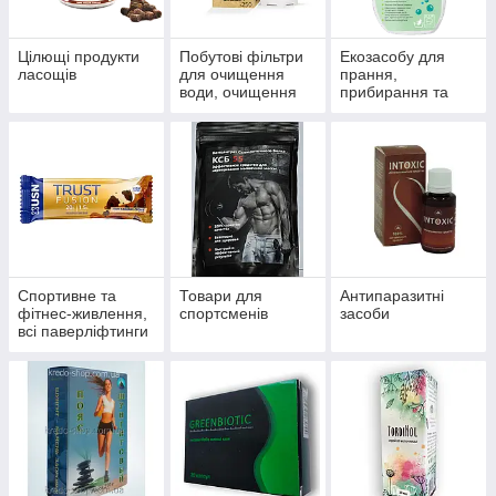
Цілющі продукти
Побутові фільтри
Екозасобу для
ласощів
для очищення
прання,
води, очищення
прибирання та
систем
миття
водопостачання й
опалення
Спортивне та
Товари для
Антипаразитні
фітнес-живлення,
спортсменів
засоби
всі паверліфтинги
та бодибілдингу,
тренажери, одяг