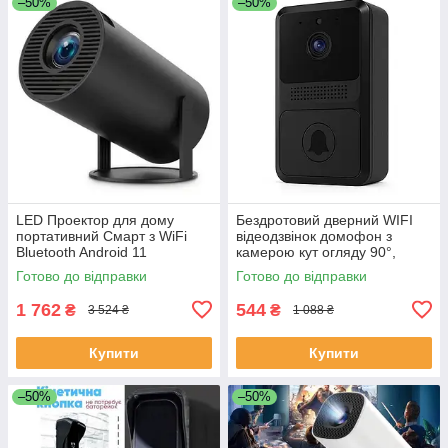
–50%
–50%
LED Проектор для дому
Бездротовий дверний WIFI
портативний Смарт з WiFi
відеодзвінок домофон з
Bluetooth Android 11
камерою кут огляду 90°,
1280х720р Black LC-68
нічне бачення, мобільний
Готово до відправки
Готово до відправки
додаток FE-50
1 762
544
₴
₴
3 524 ₴
1 088 ₴
Купити
Купити
–50%
–50%