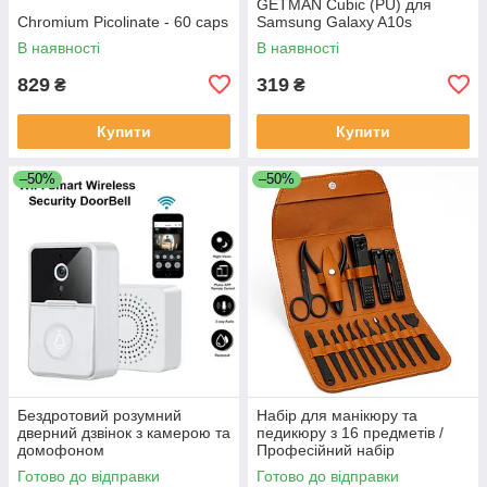
GETMAN Cubic (PU) для
Chromium Picolinate - 60 caps
Samsung Galaxy A10s
В наявності
В наявності
829
319
₴
₴
Купити
Купити
–50%
–50%
Бездротовий розумний
Набір для манікюру та
дверний дзвінок з камерою та
педикюру з 16 предметів /
домофоном
Професійний набір
водонепроникний DF-37
інструментів 16 в 1 з
Готово до відправки
Готово до відправки
нержавіючої сталі у футлярі