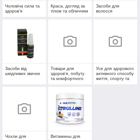
Чоловіча сила та
Краса, догляд за
Засоби для
здоров’я
тілом та обличчям
волосся
Засоби від
Товари для
Усе для здорового
шкідливих звичок
здоров'я, побуту
активного способу
та комфортного
життя, спорту та
життя
відпочинку
Чохли для
Витамины для