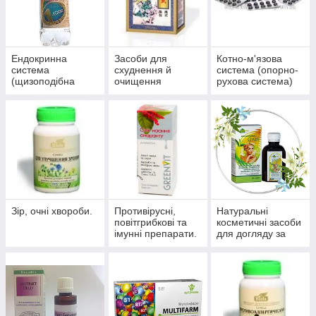
Ендокринна
Засоби для
Котно-м'язова
система
схуднення й
система (опорно-
(щизоподібна
очищення
рухова система)
залоза, цукровий
організму
діабет)
Зір, очні хвороби.
Противірусні,
Натуральні
повітгрибкові та
косметичні засоби
імунні препарати.
для догляду за
шкірою, волоссям,
нігтями.