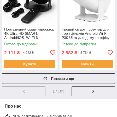
Портативний смарт-проєктор
Ігровий смарт проектор для
4K Ultra HD SMART,
ігор і фільмів Android Wi-Fi
Android/iOS, Wi-Fi 6,
P30 Ultra для дому та офісу
Bluetooth, HDMI, домашній
домашній кінотеатр SC-76
Готово до відправки
Готово до відправки
кінотеатр JU-56
2 111
2 882
₴
₴
4 222 ₴
5 764 ₴
Купити
Купити
Показати ще
1
/ 183
Про нас
96% позитивних з 52 відгуків за рік