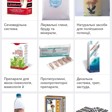
Сечовидільна
Лікувальні глини,
Натуральні засоби
система
бруду та
для поліпшення
мінерали,
потенції,
скипидарні
препарати для
емульсії та
чоловічого
концентрати для
здоров'я
прийняття ванн.
Препарати для
Протипухлинні,
Дихальна
жінок-гінекологія,
онкопротекторні
система, грип,
мамологія й
препарати,
застуда,
протипухлинний
антиоксиданти
пневмонія,
захист
бронхіт, синусит,
гайморит