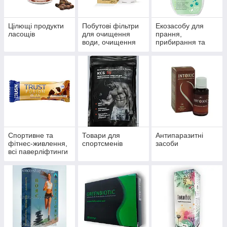
Цілющі продукти
Побутові фільтри
Екозасобу для
ласощів
для очищення
прання,
води, очищення
прибирання та
систем
миття
водопостачання й
опалення
Спортивне та
Товари для
Антипаразитні
фітнес-живлення,
спортсменів
засоби
всі паверліфтинги
та бодибілдингу,
тренажери, одяг