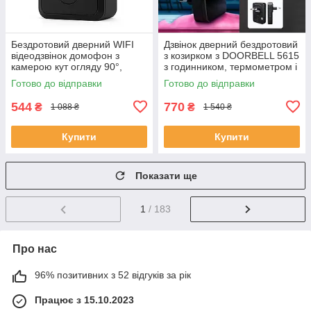
Бездротовий дверний WIFI
Дзвінок дверний бездротовий
відеодзвінок домофон з
з козирком з DOORBELL 5615
камерою кут огляду 90°,
з годинником, термометром і
нічне бачення, мобільний
показником вологості RA-32
Готово до відправки
Готово до відправки
додаток FE-50
544
770
₴
₴
1 088 ₴
1 540 ₴
Купити
Купити
Показати ще
1
/ 183
Про нас
96% позитивних з 52 відгуків за рік
Працює з 15.10.2023