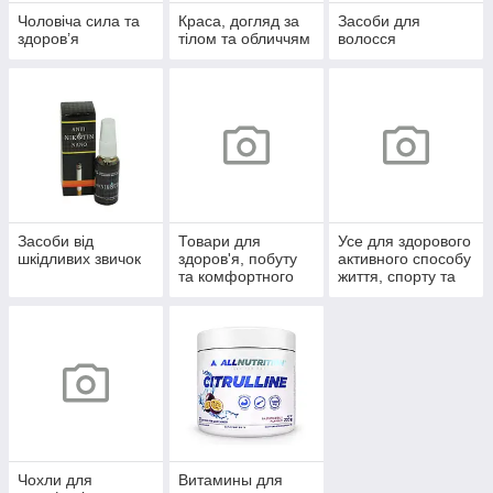
Чоловіча сила та
Краса, догляд за
Засоби для
здоров’я
тілом та обличчям
волосся
Засоби від
Товари для
Усе для здорового
шкідливих звичок
здоров'я, побуту
активного способу
та комфортного
життя, спорту та
життя
відпочинку
Чохли для
Витамины для