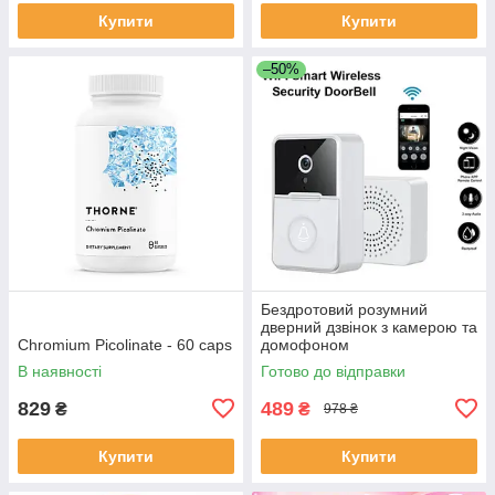
Купити
Купити
–50%
Бездротовий розумний
дверний дзвінок з камерою та
Chromium Picolinate - 60 caps
домофоном
водонепроникний DF-37
В наявності
Готово до відправки
829
489
₴
₴
978 ₴
Купити
Купити