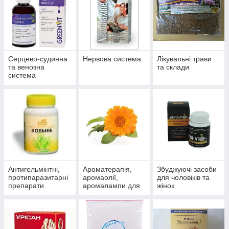
Серцево-судинна
Нервова система.
Лікувальні трави
та венозна
та склади
система
Антигельмінтні,
Ароматерапія,
Збуджуючі засоби
протипаразитарні
аромаолії,
для чоловіків та
препарати
аромалампи для
жінок
ароматизації
приміщень