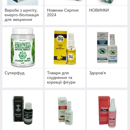
Вироби з шунгіту,
Новинки Серпня
НОВИНКИ
енерго-біолокація
2024
для зміцнення
здоров'я й
профілактики
хвороб
Суперфуд
Товари для
Здоров'я
схуднення та
корекції фігури