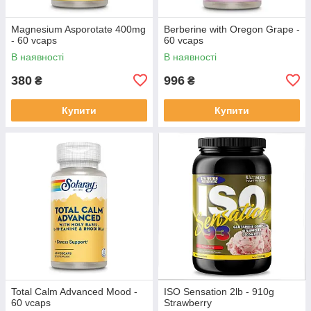
Magnesium Asporotate 400mg
Berberine with Oregon Grape -
- 60 vcaps
60 vcaps
В наявності
В наявності
380
996
₴
₴
Купити
Купити
Total Calm Advanced Mood -
ISO Sensation 2lb - 910g
60 vcaps
Strawberry