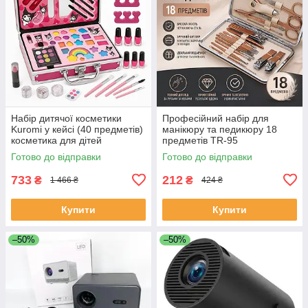
Набір дитячої косметики
Професійний набір для
Kuromi у кейсі (40 предметів)
манікюру та педикюру 18
косметика для дітей
предметів TR-95
косметика дитяча YF-93
Готово до відправки
Готово до відправки
733
212
₴
₴
1 466 ₴
424 ₴
Купити
Купити
–50%
–50%