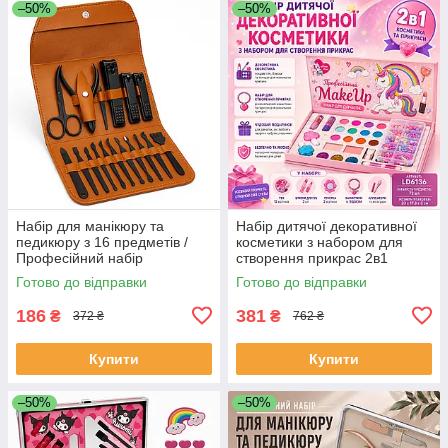
–50%
–50%
Набір для манікюру та
Набір дитячої декоративної
педикюру з 16 предметів /
косметики з набором для
Професійний набір
створення прикрас 2в1
інструментів 16 в 1 з
MakeUp Набір для дівчаток
Готово до відправки
Готово до відправки
нержавіючої сталі у футлярі
BC-25
SM-42
186
381
₴
₴
372 ₴
762 ₴
Купити
Купити
–50%
–50%