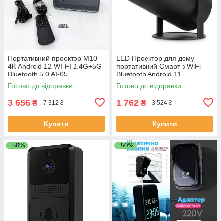
Портативний проектор M10
LED Проектор для дому
4K Android 12 WI-FI 2.4G+5G
портативний Смарт з WiFi
Bluetooth 5.0 AI-65
Bluetooth Android 11
1280х720р Black LC-68
Готово до відправки
Готово до відправки
3 656
1 762
₴
₴
7 312 ₴
3 524 ₴
Купити
Купити
–50%
–50%