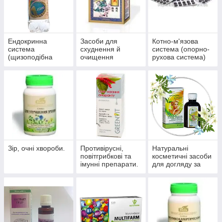
Ендокринна
Засоби для
Котно-м'язова
система
схуднення й
система (опорно-
(щизоподібна
очищення
рухова система)
залоза, цукровий
організму
діабет)
Зір, очні хвороби.
Противірусні,
Натуральні
повітгрибкові та
косметичні засоби
імунні препарати.
для догляду за
шкірою, волоссям,
нігтями.