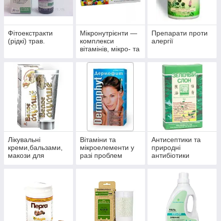
Фітоекстракти
Мікронутрієнти —
Препарати проти
(рідкі) трав.
комплекси
алергії
вітамінів, мікро- та
макроелементів
Лікувальні
Вітаміни та
Антисептики та
креми,бальзами,
мікроелементи у
природні
макози для
разі проблем
антибіотики
суглобів.
волосся, нігтів і
багатофункційної
шкіри.
дії.