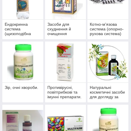
Ендокринна
Засоби для
Котно-м'язова
система
схуднення й
система (опорно-
(щизоподібна
очищення
рухова система)
залоза, цукровий
організму
діабет)
Зір, очні хвороби.
Противірусні,
Натуральні
повітгрибкові та
косметичні засоби
імунні препарати.
для догляду за
шкірою, волоссям,
нігтями.