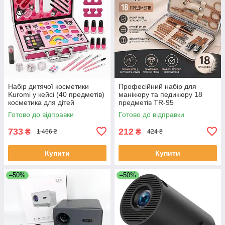
Набір дитячої косметики
Професійний набір для
Kuromi у кейсі (40 предметів)
манікюру та педикюру 18
косметика для дітей
предметів TR-95
косметика дитяча YF-93
Готово до відправки
Готово до відправки
733
212
₴
₴
1 466 ₴
424 ₴
Купити
Купити
–50%
–50%