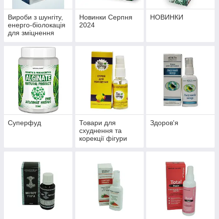
Вироби з шунгіту,
Новинки Серпня
НОВИНКИ
енерго-біолокація
2024
для зміцнення
здоров'я й
профілактики
хвороб
Суперфуд
Товари для
Здоров'я
схуднення та
корекції фігури