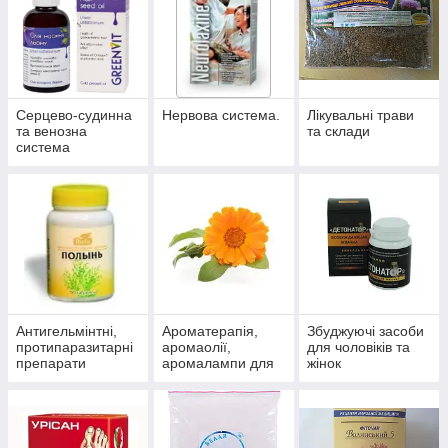
Серцево-судинна
Нервова система.
Лікувальні трави
та венозна
та склади
система
Антигельмінтні,
Ароматерапія,
Збуджуючі засоби
протипаразитарні
аромаолії,
для чоловіків та
препарати
аромалампи для
жінок
ароматизації
приміщень