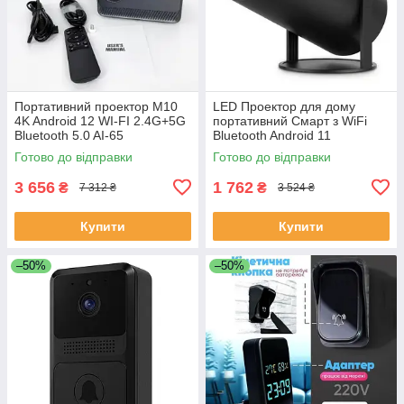
Портативний проектор M10
LED Проектор для дому
4K Android 12 WI-FI 2.4G+5G
портативний Смарт з WiFi
Bluetooth 5.0 AI-65
Bluetooth Android 11
1280х720р Black LC-68
Готово до відправки
Готово до відправки
3 656
1 762
₴
₴
7 312 ₴
3 524 ₴
Купити
Купити
–50%
–50%