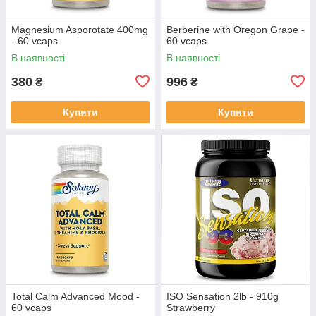
Magnesium Asporotate 400mg
Berberine with Oregon Grape -
- 60 vcaps
60 vcaps
В наявності
В наявності
380
996
₴
₴
Купити
Купити
Total Calm Advanced Mood -
ISO Sensation 2lb - 910g
60 vcaps
Strawberry