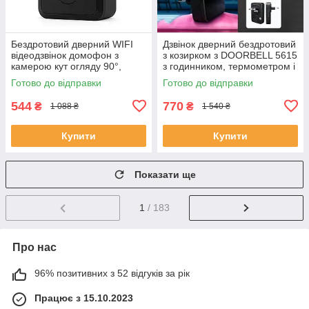
Бездротовий дверний WIFI
Дзвінок дверний бездротовий
відеодзвінок домофон з
з козирком з DOORBELL 5615
камерою кут огляду 90°,
з годинником, термометром і
нічне бачення, мобільний
показником вологості RA-32
Готово до відправки
Готово до відправки
додаток FE-50
544
770
₴
₴
1 088 ₴
1 540 ₴
Купити
Купити
Показати ще
1
/ 183
Про нас
96% позитивних з 52 відгуків за рік
Працює з 15.10.2023