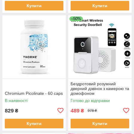
Купити
Купити
–50%
Бездротовий розумний
дверний дзвінок з камерою та
Chromium Picolinate - 60 caps
домофоном
водонепроникний DF-37
В наявності
Готово до відправки
829
489
₴
₴
978 ₴
Купити
Купити