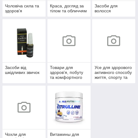
Чоловіча сила та
Краса, догляд за
Засоби для
здоров’я
тілом та обличчям
волосся
Засоби від
Товари для
Усе для здорового
шкідливих звичок
здоров'я, побуту
активного способу
та комфортного
життя, спорту та
життя
відпочинку
Чохли для
Витамины для