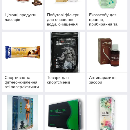
Цілющі продукти
Побутові фільтри
Екозасобу для
ласощів
для очищення
прання,
води, очищення
прибирання та
систем
миття
водопостачання й
опалення
Спортивне та
Товари для
Антипаразитні
фітнес-живлення,
спортсменів
засоби
всі паверліфтинги
та бодибілдингу,
тренажери, одяг