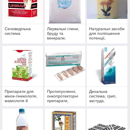
Сечовидільна
Лікувальні глини,
Натуральні засоби
система
бруду та
для поліпшення
мінерали,
потенції,
скипидарні
препарати для
емульсії та
чоловічого
концентрати для
здоров'я
прийняття ванн.
Препарати для
Протипухлинні,
Дихальна
жінок-гінекологія,
онкопротекторні
система, грип,
мамологія й
препарати,
застуда,
протипухлинний
антиоксиданти
пневмонія,
захист
бронхіт, синусит,
гайморит