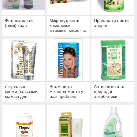
Фітоекстракти
Мікронутрієнти —
Препарати проти
(рідкі) трав.
комплекси
алергії
вітамінів, мікро- та
макроелементів
Лікувальні
Вітаміни та
Антисептики та
креми,бальзами,
мікроелементи у
природні
макози для
разі проблем
антибіотики
суглобів.
волосся, нігтів і
багатофункційної
шкіри.
дії.