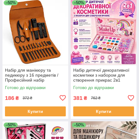
–50%
–50%
Набір для манікюру та
Набір дитячої декоративної
педикюру з 16 предметів /
косметики з набором для
Професійний набір
створення прикрас 2в1
інструментів 16 в 1 з
MakeUp Набір для дівчаток
Готово до відправки
Готово до відправки
нержавіючої сталі у футлярі
BC-25
SM-42
186
381
₴
₴
372 ₴
762 ₴
Купити
Купити
–50%
–50%