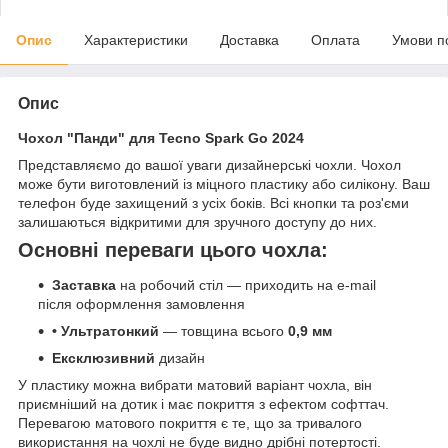
Опис
Характеристики
Доставка
Оплата
Умови п
Опис
Чохол "Панди" для Tecno Spark Go 2024
Представляємо до вашої уваги дизайнерські чохли. Чохол
може бути виготовлений із міцного пластику або силікону. Ваш
телефон буде захищений з усіх боків. Всі кнопки та роз'єми
залишаються відкритими для зручного доступу до них.
Основні переваги цього чохла:
Заставка
на робочий стіл — приходить на e-mail
після оформлення замовлення
• Ультратонкий
— товщина всього
0,9 мм
Ексклюзивний
дизайн
У пластику можна вибрати матовий варіант чохла, він
приємніший на дотик і має покриття з ефектом софттач.
Перевагою матового покриття є те, що за тривалого
використання на чохлі не буде видно дрібні потертості.