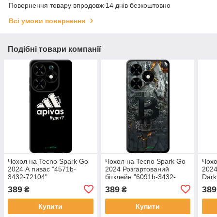
Повернення товару впродовж 14 днів безкоштовно
Всі умови повернення
Подібні товари компанії
Чохол на Tecno Spark Go
Чохол на Tecno Spark Go
Чохо
2024 А пивас "4571b-
2024 Розгартований
2024
3432-72104"
бітклейн "6091b-3432-
Dark
72104"
3432
389
389
389
₴
₴
Купити
Купити