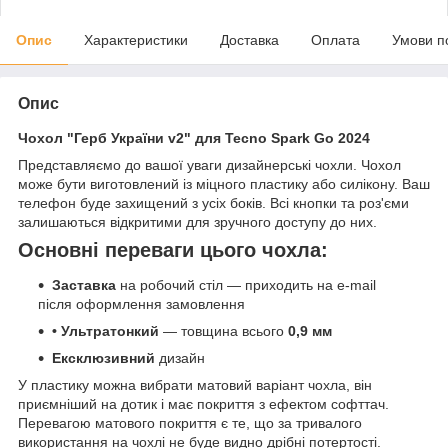
Опис
Характеристики
Доставка
Оплата
Умови п
Опис
Чохол "Герб України v2" для Tecno Spark Go 2024
Представляємо до вашої уваги дизайнерські чохли. Чохол
може бути виготовлений із міцного пластику або силікону. Ваш
телефон буде захищений з усіх боків. Всі кнопки та роз'єми
залишаються відкритими для зручного доступу до них.
Основні переваги цього чохла:
Заставка
на робочий стіл — приходить на e-mail
після оформлення замовлення
• Ультратонкий
— товщина всього
0,9 мм
Ексклюзивний
дизайн
У пластику можна вибрати матовий варіант чохла, він
приємніший на дотик і має покриття з ефектом софттач.
Перевагою матового покриття є те, що за тривалого
використання на чохлі не буде видно дрібні потертості.