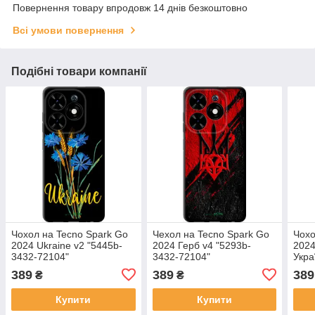
Повернення товару впродовж 14 днів безкоштовно
Всі умови повернення
Подібні товари компанії
Чохол на Tecno Spark Go
Чехол на Tecno Spark Go
Чохо
2024 Ukraine v2 "5445b-
2024 Герб v4 "5293b-
2024
3432-72104"
3432-72104"
Укра
7210
389
389
389
₴
₴
Купити
Купити