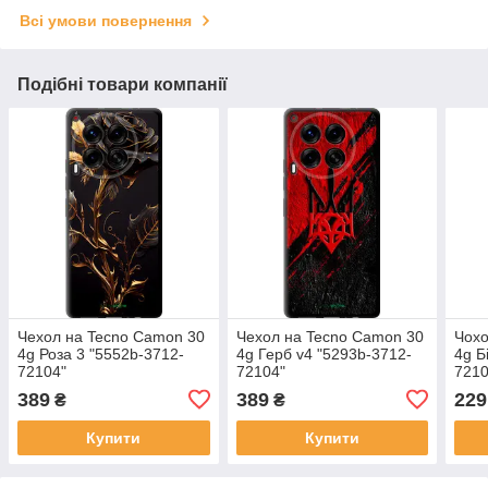
Всі умови повернення
Подібні товари компанії
Чехол на Tecno Camon 30
Чехол на Tecno Camon 30
Чохо
4g Роза 3 "5552b-3712-
4g Герб v4 "5293b-3712-
4g Б
72104"
72104"
7210
389
389
229
₴
₴
Купити
Купити