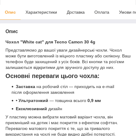
Опис
Характеристики
Доставка
Оплата
Умови п
Опис
Чохол "White cat" для Tecno Camon 30 4g
Представляємо до вашої уваги дизайнерські чохли. Чохол
може бути виготовлений із міцного пластику або силікону. Ваш
телефон буде захищений з усіх боків. Всі кнопки та роз'єми
залишаються відкритими для зручного доступу до них.
Основні переваги цього чохла:
Заставка
на робочий стіл — приходить на e-mail
після оформлення замовлення
• Ультратонкий
— товщина всього
0,9 мм
Ексклюзивний
дизайн
У пластику можна вибрати матовий варіант чохла, він
приємніший на дотик і має покриття з ефектом софттач.
Перевагою матового покриття є те, що за тривалого
використання на чохлі не буде видно дрібні потертості.