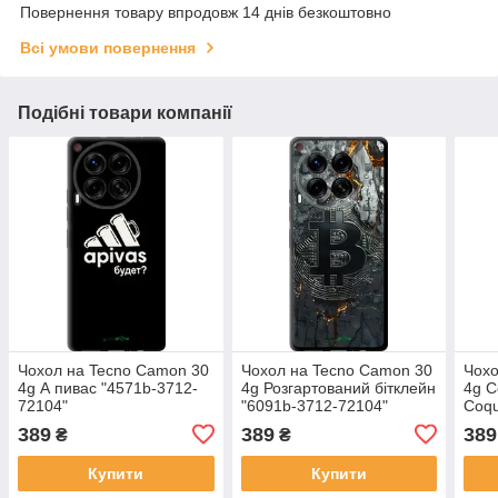
Повернення товару впродовж 14 днів безкоштовно
Всі умови повернення
Подібні товари компанії
Чохол на Tecno Camon 30
Чохол на Tecno Camon 30
Чохо
4g А пивас "4571b-3712-
4g Розгартований бітклейн
4g C
72104"
"6091b-3712-72104"
Coqu
7210
389
389
389
₴
₴
Купити
Купити