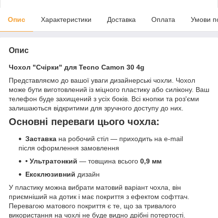
Опис
Характеристики
Доставка
Оплата
Умови п
Опис
Чохол "Счірки" для Tecno Camon 30 4g
Представляємо до вашої уваги дизайнерські чохли. Чохол
може бути виготовлений із міцного пластику або силікону. Ваш
телефон буде захищений з усіх боків. Всі кнопки та роз'єми
залишаються відкритими для зручного доступу до них.
Основні переваги цього чохла:
Заставка
на робочий стіл — приходить на e-mail
після оформлення замовлення
• Ультратонкий
— товщина всього
0,9 мм
Ексклюзивний
дизайн
У пластику можна вибрати матовий варіант чохла, він
приємніший на дотик і має покриття з ефектом софттач.
Перевагою матового покриття є те, що за тривалого
використання на чохлі не буде видно дрібні потертості.