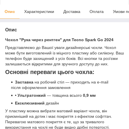
Опис
Характеристики
Доставка
Оплата
Умови п
Опис
Чохол "Рука через рентген" для Tecno Spark Go 2024
Представляємо до Вашої уваги дизайнерські чохли. Чохол
може бути виготовлений із міцного пластику або силікону. Ваш
телефон буде захищений з усіх боків. Всі кнопки та роз'єми
залишаються відкритими для зручного доступу до них.
Основні переваги цього чохла:
Заставка
на робочий стіл — приходить на e-mail
після оформлення замовлення
• Ультратонкий
— товщина всього
0,9 мм
Ексклюзивний
дизайн
У пластику можна вибрати матовий варіант чохла, він
приємніший на дотик і має покриття з ефектом софттач.
Перевагою матового покриття є те, що за тривалого
використання на чохлі не буде видно дрібні потертості.