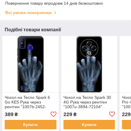
Повернення товару впродовж 14 днів безкоштовно
Всі умови повернення
Подібні товари компанії
Чохол на Tecno Spark 6
Чохол на Tecno Spark 30
Чохо
Go KE5 Рука через
4G Рука через рентген
Pro 
рентген "1007b-2452-
"1007u-3894-72104"
"100
72104"
389
229
229
₴
₴
Купити
Купити