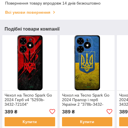
Повернення товару впродовж 14 днів безкоштовно
Всі умови повернення
Подібні товари компанії
Чехол на Tecno Spark Go
Чохол на Tecno Spark Go
Чохо
2024 Герб v4 "5293b-
2024 Прапор і герб
2024
3432-72104"
України 2 "378b-3432-
3432
72104"
389
389
389
₴
₴
Купити
Купити