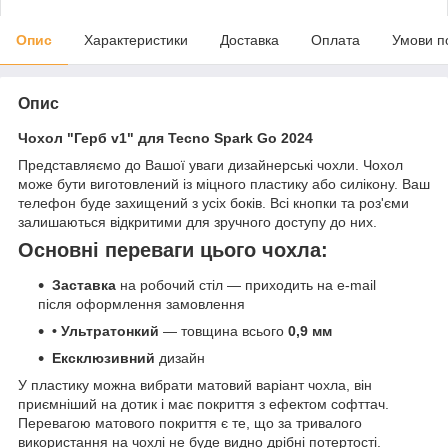
Опис
Характеристики
Доставка
Оплата
Умови п
Опис
Чохол "Герб v1" для Tecno Spark Go 2024
Представляємо до Вашої уваги дизайнерські чохли. Чохол
може бути виготовлений із міцного пластику або силікону. Ваш
телефон буде захищений з усіх боків. Всі кнопки та роз'єми
залишаються відкритими для зручного доступу до них.
Основні переваги цього чохла:
Заставка
на робочий стіл — приходить на e-mail
після оформлення замовлення
• Ультратонкий
— товщина всього
0,9 мм
Ексклюзивний
дизайн
У пластику можна вибрати матовий варіант чохла, він
приємніший на дотик і має покриття з ефектом софттач.
Перевагою матового покриття є те, що за тривалого
використання на чохлі не буде видно дрібні потертості.