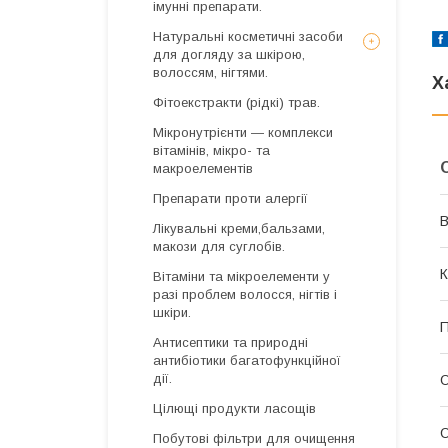
імунні препарати.
Натуральні косметичні засоби
для догляду за шкірою,
волоссям, нігтями.
Х
Фітоекстракти (рідкі) трав.
Мікронутрієнти — комплекси
вітамінів, мікро- та
макроелементів
Препарати проти алергії
В
Лікувальні креми,бальзами,
макози для суглобів.
К
Вітаміни та мікроелементи у
разі проблем волосся, нігтів і
шкіри.
П
Антисептики та природні
антибіотики багатофункційної
дії.
О
Цілющі продукти ласощів
О
Побутові фільтри для очищення