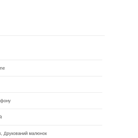
one
ефону
й
, Друкований малюнок