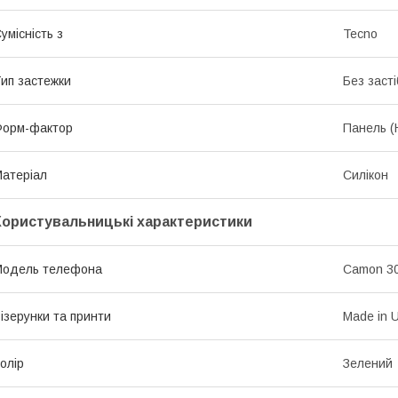
умісність з
Tecno
ип застежки
Без засті
Форм-фактор
Панель (
атеріал
Силікон
Користувальницькі характеристики
Модель телефона
Camon 30
ізерунки та принти
Made in U
олір
Зелений