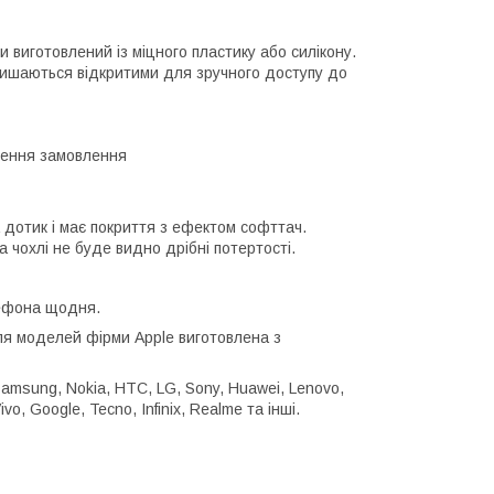
 виготовлений із міцного пластику або силікону.
алишаються відкритими для зручного доступу до
лення замовлення
 дотик і має покриття з ефектом софттач.
 чохлі не буде видно дрібні потертості.
лефона щодня.
для моделей фірми Apple виготовлена з
Samsung, Nokia, HTC, LG, Sony, Huawei, Lenovo,
vo, Google, Tecno, Infinix, Realme та інші.