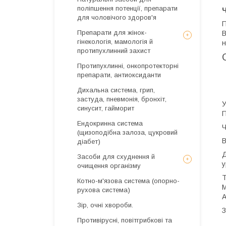
поліпшення потенції, препарати
Ч
для чоловічого здоров'я
П
Препарати для жінок-
В
гінекологія, мамологія й
н
протипухлинний захист
Протипухлинні, онкопротекторні
препарати, антиоксиданти
Дихальна система, грип,
застуда, пневмонія, бронхіт,
У
синусит, гайморит
П
Ендокринна система
Ч
(щизоподібна залоза, цукровий
В
діабет)
Д
Засоби для схуднення й
у
очищення організму
Т
Котно-м'язова система (опорно-
M
рухова система)
А
Зір, очні хвороби.
З
Противірусні, повітгрибкові та