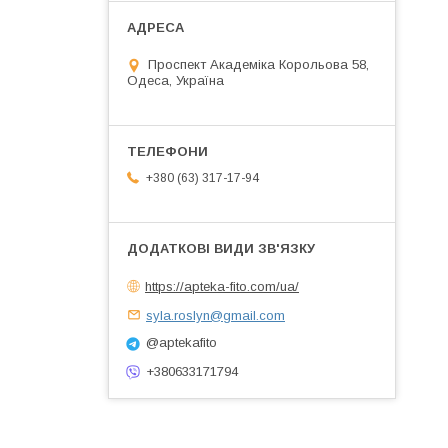
Проспект Академіка Корольова 58,
Одеса, Україна
+380 (63) 317-17-94
https://apteka-fito.com/ua/
syla.roslyn@gmail.com
@aptekafito
+380633171794