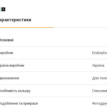
арактеристики
Основні
иробник
Endorph
раїна виробник
Україна
ризначення
Для тел
собливість кольору
Глянсови
здоблення та прикраси
Фотодрук