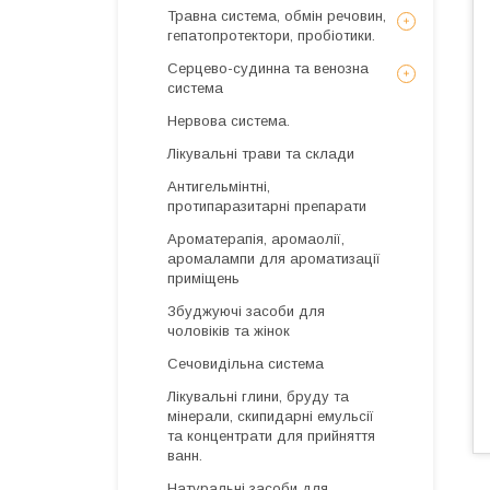
Травна система, обмін речовин,
гепатопротектори, пробіотики.
Серцево-судинна та венозна
система
Нервова система.
Лікувальні трави та склади
Антигельмінтні,
протипаразитарні препарати
Ароматерапія, аромаолії,
аромалампи для ароматизації
приміщень
Збуджуючі засоби для
чоловіків та жінок
Сечовидільна система
Лікувальні глини, бруду та
мінерали, скипидарні емульсії
та концентрати для прийняття
ванн.
Натуральні засоби для