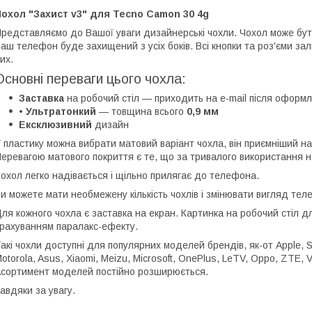
охол "Захист v3" для Tecno Camon 30 4g
редставляємо до Вашої уваги дизайнерські чохли. Чохол може бути
аш телефон буде захищений з усіх боків. Всі кнопки та роз'єми з
их.
Основні переваги цього чохла:
Заставка
на робочий стіл — приходить на e-mail після оформ
• Ультратонкий
— товщина всього
0,9 мм
Ексклюзивний
дизайн
 пластику можна вибрати матовий варіант чохла, він приємніший на
еревагою матового покриття є те, що за тривалого використання на
охол легко надівається і щільно прилягає до телефона.
и можете мати необмежену кількість чохлів і змінювати вигляд те
ля кожного чохла є заставка на екран. Картинка на робочий стіл 
рахуванням паралакс-ефекту.
акі чохли доступні для популярних моделей брендів, як-от Apple, 
otorola, Asus, Xiaomi, Meizu, Microsoft, OnePlus, LeTV, Oppo, ZTE, Vi
сортимент моделей постійно розширюється.
авдяки за увагу.