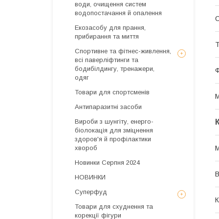
води, очищення систем
водопостачання й опалення
С
Екозасобу для прання,
прибирання та миття
Т
Спортивне та фітнес-живлення,
всі паверліфтинги та
бодибілдингу, тренажери,
одяг
Товари для спортсменів
М
Антипаразитні засоби
Вироби з шунгіту, енерго-
біолокація для зміцнення
здоров'я й профілактики
хвороб
Новинки Серпня 2024
В
НОВИНКИ
Суперфуд
К
Товари для схуднення та
корекції фігури