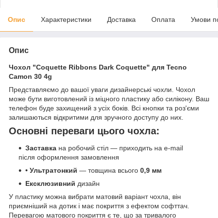
Опис
Характеристики
Доставка
Оплата
Умови п
Опис
Чохол "Coquette Ribbons Dark Coquette" для Tecno
Camon 30 4g
Представляємо до вашої уваги дизайнерські чохли. Чохол
може бути виготовлений із міцного пластику або силікону. Ваш
телефон буде захищений з усіх боків. Всі кнопки та роз'єми
залишаються відкритими для зручного доступу до них.
Основні переваги цього чохла:
Заставка
на робочий стіл — приходить на e-mail
після оформлення замовлення
• Ультратонкий
— товщина всього
0,9 мм
Ексклюзивний
дизайн
У пластику можна вибрати матовий варіант чохла, він
приємніший на дотик і має покриття з ефектом софттач.
Перевагою матового покриття є те, що за тривалого