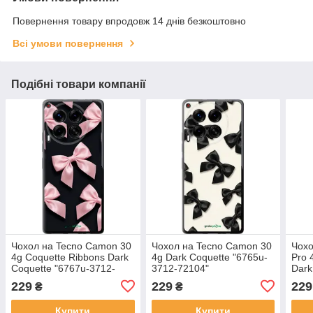
Повернення товару впродовж 14 днів безкоштовно
Всі умови повернення
Подібні товари компанії
Чохол на Tecno Camon 30
Чохол на Tecno Camon 30
Чохо
4g Coquette Ribbons Dark
4g Dark Coquette "6765u-
Pro 
Coquette "6767u-3712-
3712-72104"
Dark
72104"
3895
229
229
229
₴
₴
Купити
Купити