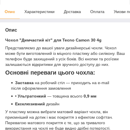
Опис
Характеристики
Доставка
Оплата
Умови п
Опис
Чохол "Димчастий кіт" для Tecno Camon 30 4g
Представляємо до вашої уваги дизайнерські чохли. Чохол
може бути виготовлений із міцного пластику або силікону. Ваш
телефон буде захищений з усіх боків. Всі кнопки та роз'єми
залишаються відкритими для зручного доступу до них.
Основні переваги цього чохла:
Заставка
на робочий стіл — приходить на e-mail
після оформлення замовлення
• Ультратонкий
— товщина всього
0,9 мм
Ексклюзивний
дизайн
У пластику можна вибрати матовий варіант чохла, він
приємніший на дотик і має покриття з ефектом софттач.
Перевагою матового покриття є те, що за тривалого
використання на чохлі не буде видно дрібні потертості.