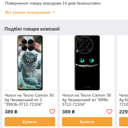
Повернення товару впродовж 14 днів безкоштовно
Всі умови повернення
Подібні товари компанії
Чохол на Tecno Camon 30
Чохол на Tecno Camon 30
Чохо
4g Чеширський кіт 2
4g Чеширський кіт "689b-
4g Б
"3993b-3712-72104"
3712-72104"
7210
389
389
229
₴
₴
Купити
Купити