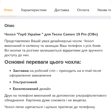
Опис
Характеристики
Доставка
Оплата
Умови п
Опис
Чохол "Герб України " для Tecno Camon 19 Pro (CI8n)
Представляємо Вашій увазі дизайнерські чохли. Чохол
виконаний із силікону та захищає Ваш телефон з усіх боків.
Всі кнопки та роз'єми залишаються відкритими для зручного
доступу до них.
Основні переваги цього чохла:
Заставка
на робочий стіл – приходить на e-mail після
оформлення замовлення
Ультратонкий
Ексклюзивний
дизайн
Друк на телефоні виконаний за допомогою ультрафіолетового
обладнання. Картинка дуже соковита і не вицвітає.
Чохол легко одягається і щільно прилягає до телефону.