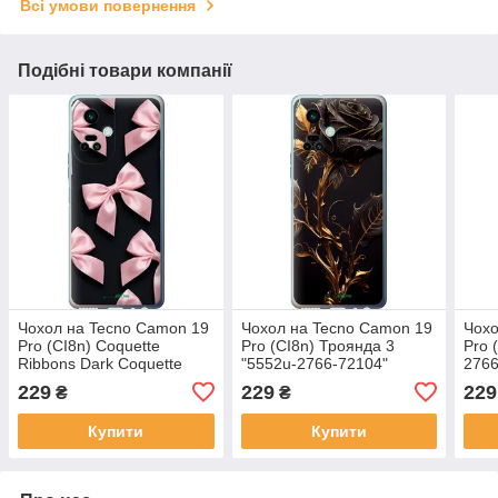
Всі умови повернення
Подібні товари компанії
Чохол на Tecno Camon 19
Чохол на Tecno Camon 19
Чохо
Pro (CI8n) Coquette
Pro (CI8n) Троянда 3
Pro 
Ribbons Dark Coquette
"5552u-2766-72104"
2766
"6767u-2766-72104"
229
229
229
₴
₴
Купити
Купити