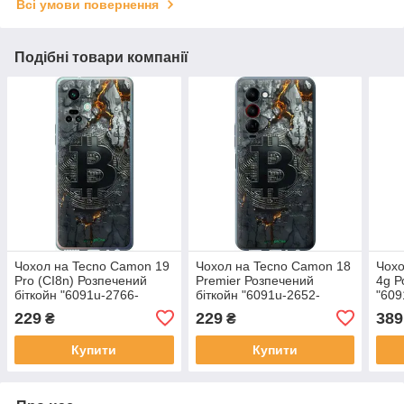
Всі умови повернення
Подібні товари компанії
Чохол на Tecno Camon 19
Чохол на Tecno Camon 18
Чохо
Pro (CI8n) Розпечений
Premier Розпечений
4g Р
біткойн "6091u-2766-
біткойн "6091u-2652-
"609
72104"
72104"
229
229
389
₴
₴
Купити
Купити