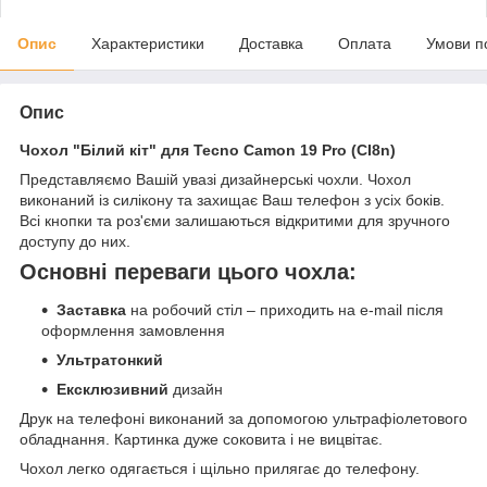
Опис
Характеристики
Доставка
Оплата
Умови п
Опис
Чохол "Білий кіт" для Tecno Camon 19 Pro (CI8n)
Представляємо Вашій увазі дизайнерські чохли. Чохол
виконаний із силікону та захищає Ваш телефон з усіх боків.
Всі кнопки та роз'єми залишаються відкритими для зручного
доступу до них.
Основні переваги цього чохла:
Заставка
на робочий стіл – приходить на e-mail після
оформлення замовлення
Ультратонкий
Ексклюзивний
дизайн
Друк на телефоні виконаний за допомогою ультрафіолетового
обладнання. Картинка дуже соковита і не вицвітає.
Чохол легко одягається і щільно прилягає до телефону.