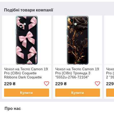
Подібні товари компанії
Чохол на Tecno Camon 19
Чохол на Tecno Camon 19
Чохо
Pro (CI8n) Coquette
Pro (CI8n) Троянда 3
Pro 
Ribbons Dark Coquette
"5552u-2766-72104"
2 "3
"6767u-2766-72104"
229
229
229
₴
₴
Купити
Купити
Про нас