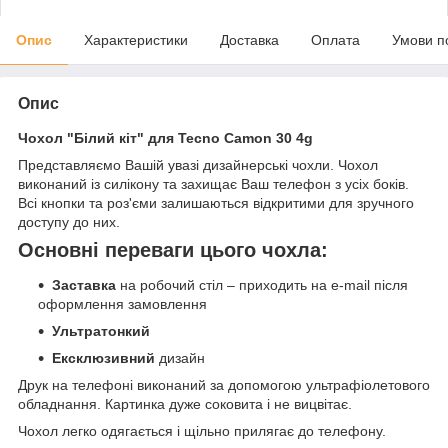
Опис
Характеристики
Доставка
Оплата
Умови п
Опис
Чохол "Білий кіт" для Tecno Camon 30 4g
Представляємо Вашій увазі дизайнерські чохли. Чохол
виконаний із силікону та захищає Ваш телефон з усіх боків.
Всі кнопки та роз'єми залишаються відкритими для зручного
доступу до них.
Основні переваги цього чохла:
Заставка
на робочий стіл – приходить на e-mail після
оформлення замовлення
Ультратонкий
Ексклюзивний
дизайн
Друк на телефоні виконаний за допомогою ультрафіолетового
обладнання. Картинка дуже соковита і не вицвітає.
Чохол легко одягається і щільно прилягає до телефону.