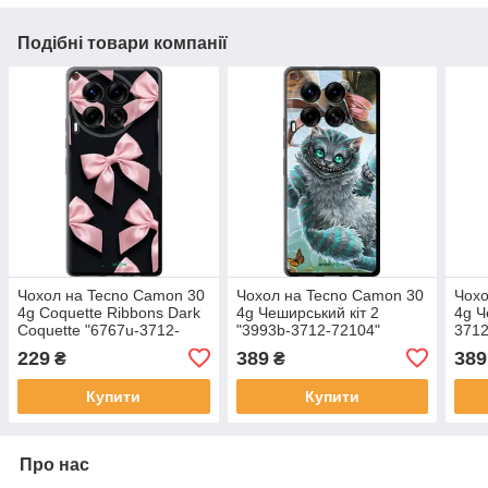
Подібні товари компанії
Чохол на Tecno Camon 30
Чохол на Tecno Camon 30
Чохо
4g Coquette Ribbons Dark
4g Чеширський кіт 2
4g Ч
Coquette "6767u-3712-
"3993b-3712-72104"
3712
72104"
229
389
389
₴
₴
Купити
Купити
Про нас