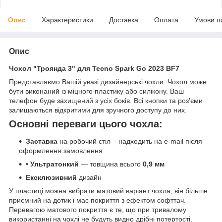
Опис
Характеристики
Доставка
Оплата
Умови п
Опис
Чохол "Троянда 3" для Tecno Spark Go 2023 BF7
Представляємо Вашій увазі дизайнерські чохли. Чохол може
бути виконаний із міцного пластику або силікону. Ваш
телефон буде захищений з усіх боків. Всі кнопки та роз'єми
залишаються відкритими для зручного доступу до них.
Основні переваги цього чохла:
Заставка
на робочий стіл – надходить на e-mail після
оформлення замовлення
• Ультратонкий
— товщина всього
0,9 мм
Ексклюзивний
дизайн
У пластиці можна вибрати матовий варіант чохла, він більше
приємний на дотик і має покриття з ефектом софттач.
Перевагою матового покриття є те, що при тривалому
використанні на чохлі не будуть видно дрібні потертості.