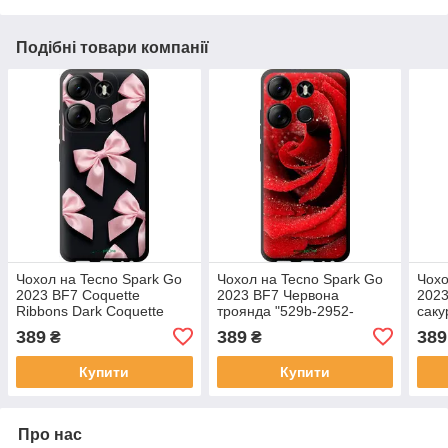
Подібні товари компанії
Чохол на Tecno Spark Go
Чохол на Tecno Spark Go
Чохо
2023 BF7 Coquette
2023 BF7 Червона
2023
Ribbons Dark Coquette
троянда "529b-2952-
саку
"6767b-2952-72104"
72104"
7210
389
389
389
₴
₴
Купити
Купити
Про нас