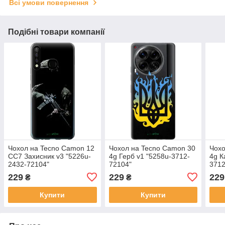
Всі умови повернення
Подібні товари компанії
Чохол на Tecno Camon 12
Чохол на Tecno Camon 30
Чохо
CC7 Захисник v3 "5226u-
4g Герб v1 "5258u-3712-
4g К
2432-72104"
72104"
3712
229
229
229
₴
₴
Купити
Купити