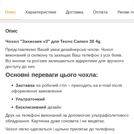
Опис
Характеристики
Доставка
Оплата
Умови п
Опис
Чохол "Захисник v3" для Tecno Camon 30 4g
Представляємо Вашій увазі дизайнерські чохли. Чохол
виконаний із силікону та захищає Ваш телефон з усіх боків.
Всі кнопки та роз'єми залишаються відкритими для зручного
доступу до них.
Основні переваги цього чохла:
Заставка
на робочий стіл – приходить на e-mail після
оформлення замовлення
Ультратонкий
Ексклюзивний
дизайн
Друк на телефоні виконаний за допомогою ультрафіолетового
обладнання. Картинка дуже соковита і не вицвітає.
Чохол легко одягається і щільно прилягає до телефону.