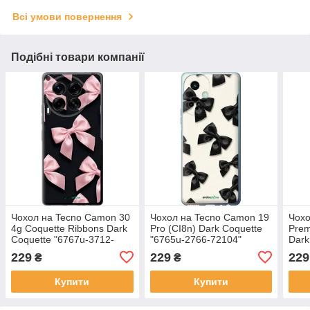
Всі умови повернення
Подібні товари компанії
Чохол на Tecno Camon 30
Чохол на Tecno Camon 19
Чохо
4g Coquette Ribbons Dark
Pro (CI8n) Dark Coquette
Prem
Coquette "6767u-3712-
"6765u-2766-72104"
Dark
72104"
2652
229
229
229
₴
₴
Купити
Купити