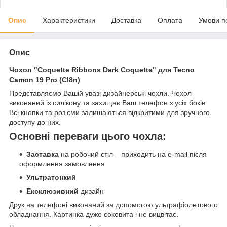
Опис
Характеристики
Доставка
Оплата
Умови п
Опис
Чохол "Coquette Ribbons Dark Coquette" для Tecno
Camon 19 Pro (CI8n)
Представляємо Вашій увазі дизайнерські чохли. Чохол
виконаний із силікону та захищає Ваш телефон з усіх боків.
Всі кнопки та роз'єми залишаються відкритими для зручного
доступу до них.
Основні переваги цього чохла:
Заставка
на робочий стіл – приходить на e-mail після
оформлення замовлення
Ультратонкий
Ексклюзивний
дизайн
Друк на телефоні виконаний за допомогою ультрафіолетового
обладнання. Картинка дуже соковита і не вицвітає.