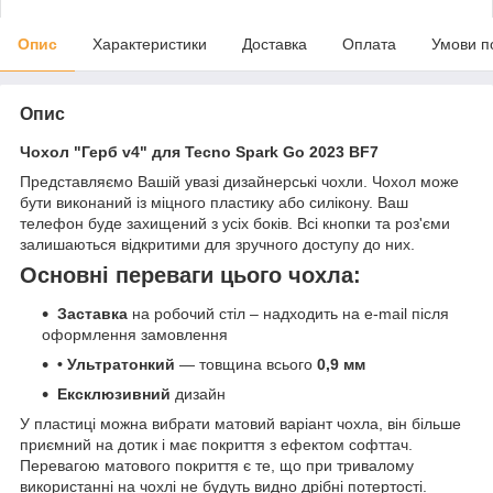
Опис
Характеристики
Доставка
Оплата
Умови п
Опис
Чохол "Герб v4" для Tecno Spark Go 2023 BF7
Представляємо Вашій увазі дизайнерські чохли. Чохол може
бути виконаний із міцного пластику або силікону. Ваш
телефон буде захищений з усіх боків. Всі кнопки та роз'єми
залишаються відкритими для зручного доступу до них.
Основні переваги цього чохла:
Заставка
на робочий стіл – надходить на e-mail після
оформлення замовлення
• Ультратонкий
— товщина всього
0,9 мм
Ексклюзивний
дизайн
У пластиці можна вибрати матовий варіант чохла, він більше
приємний на дотик і має покриття з ефектом софттач.
Перевагою матового покриття є те, що при тривалому
використанні на чохлі не будуть видно дрібні потертості.