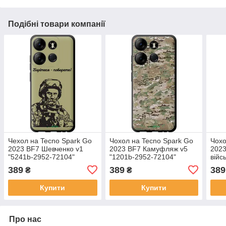
Подібні товари компанії
Чехол на Tecno Spark Go
Чохол на Tecno Spark Go
Чохо
2023 BF7 Шевченко v1
2023 BF7 Камуфляж v5
2023
"5241b-2952-72104"
"1201b-2952-72104"
війс
на v
389
389
389
₴
₴
Купити
Купити
Про нас