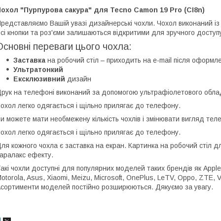
охол "Пурпурова сакура" для Tecno Camon 19 Pro (CI8n)
редставляємо Вашій увазі дизайнерські чохли. Чохол виконаний із 
сі кнопки та роз'єми залишаються відкритими для зручного доступ
Основні переваги цього чохла:
Заставка
на робочий стіл – приходить на e-mail після оформ
Ультратонкий
Ексклюзивний
дизайн
рук на телефоні виконаний за допомогою ультрафіолетового облад
охол легко одягається і щільно прилягає до телефону.
и можете мати необмежену кількість чохлів і змінювати вигляд те
охол легко одягається і щільно прилягає до телефону.
ля кожного чохла є заставка на екран. Картинка на робочий стіл 
аралакс ефекту.
акі чохли доступні для популярних моделей таких брендів як Apple
otorola, Asus, Xiaomi, Meizu, Microsoft, OnePlus, LeTV, Oppo, ZTE, Vi
сортименти моделей постійно розширюються. Дякуємо за увагу.