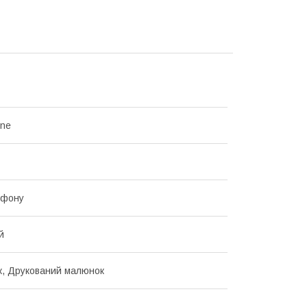
one
ефону
й
, Друкований малюнок