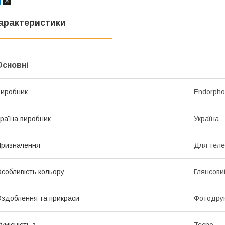
арактеристики
Основні
иробник
Endorph
раїна виробник
Україна
ризначення
Для тел
собливість кольору
Глянсови
здоблення та прикраси
Фотодрук
умісність з
Tecno