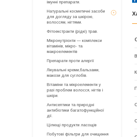
імунні препарати.
Натуральні косметичні засоби
Х
для догляду за шкірою,
волоссям, нігтями.
Фітоекстракти (рідкі) трав.
Мікронутрієнти — комплекси
вітамінів, мікро- та
макроелементів
В
Препарати проти алергії
Лікувальні креми,бальзами,
К
макози для суглобів.
Вітаміни та мікроелементи у
П
разі проблем волосся, нігтів і
шкіри.
О
Антисептики та природні
антибіотики багатофункційної
дії.
О
Цілющі продукти ласощів
Побутові фільтри для очищення
С