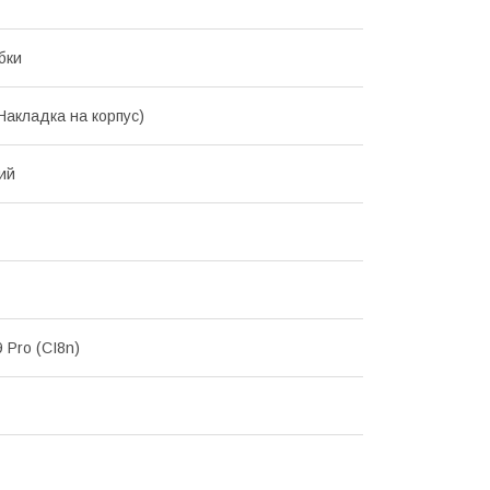
бки
Накладка на корпус)
ий
 Pro (CI8n)