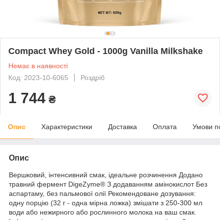
Compact Whey Gold - 1000g Vanilla Milkshake
Немає в наявності
Код: 2023-10-6065
Роздріб
1 744
₴
Опис
Характеристики
Доставка
Оплата
Умови п
Опис
Вершковий, інтенсивний смак, ідеальне розчинення Додано
травний фермент DigeZyme® З додаванням амінокислот Без
аспартаму, без пальмової олії Рекомендоване дозування:
одну порцію (32 г - одна мірна ложка) змішати з 250-300 мл
води або нежирного або рослинного молока на ваш смак.