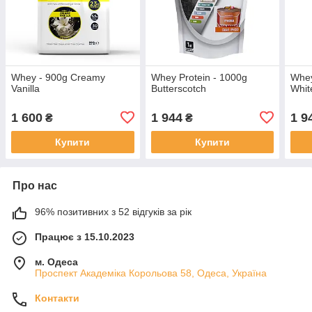
Whey - 900g Creamy
Whey Protein - 1000g
Whey
Vanilla
Butterscotch
Whit
1 600
1 944
1 9
₴
₴
Купити
Купити
Про нас
96% позитивних з 52 відгуків за рік
Працює з 15.10.2023
м. Одеса
Проспект Академіка Корольова 58, Одеса, Україна
Контакти