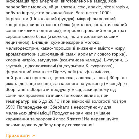
Інформація про алергени: виготовлено на заводі, який
переробляє молоко, яйця, глютен, сою, арахіс, лісові горіхи,
рибу та інгредієнти ракоподібних. Вага нетто: 1000г
Інгредієнти (Шоколадний фундук): мікрофільтрований
концентрат сироваткового білка (з молока, інстантизований
соняшниковим лецитином), мікрофільтрований концентрат
сироваткового білка (з молока, інстантизований соєвим
лецитином), L-гліцин, сухе знежирене молоко,
мальтодекстрин, какао-порошок зі зниженим вмістом жиру,
ароматизатори (шоколадний смак, аромат лісового горіха),
хлорид натрію, загущувач (ксантанова камедь), L-таурин, L-
глутамін, підсолоджувачі (ацесульфам К, сукралоза),
ферментний комплекс Digezyme® (альфа-амілаза,
нейтральна) протеаза, целюлаза, лактаза, ліпаза) Зберігає
якість: до кінця місяця, зазначеного на упаковці (місяць/рік).
Зберігання: Зберігати продукт у місці, захищеному від
сонячних променів та інших теплових впливів, при
температурі від 6 до 26 °C і при відносній вологості повітря
65%! Попередження: Зберігати в недоступному для
маленьких дітей місці! Продукт не замінює змішане
харчування та здоровий спосіб життя! Не перевищуйте
рекомендовану добову норму споживання!
Приховати