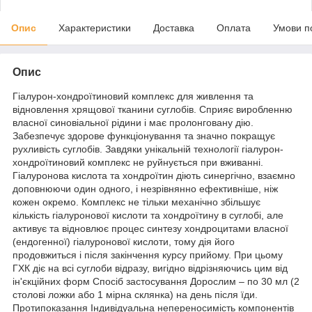
Опис
Характеристики
Доставка
Оплата
Умови п
Опис
Гіалурон-хондроїтиновий комплекс для живлення та
відновлення хрящової тканини суглобів. Сприяє виробленню
власної синовіальної рідини і має пролонговану дію.
Забезпечує здорове функціонування та значно покращує
рухливість суглобів. Завдяки унікальній технології гіалурон-
хондроїтиновий комплекс не руйнується при вживанні.
Гіалуронова кислота та хондроїтин діють синергічно, взаємно
доповнюючи один одного, і незрівнянно ефективніше, ніж
кожен окремо. Комплекс не тільки механічно збільшує
кількість гіалуронової кислоти та хондроїтину в суглобі, але
активує та відновлює процес синтезу хондроцитами власної
(ендогенної) гіалуронової кислоти, тому дія його
продовжиться і після закінчення курсу прийому. При цьому
ГХК діє на всі суглоби відразу, вигідно відрізняючись цим від
ін'єкційних форм Спосіб застосування Дорослим – по 30 мл (2
столові ложки або 1 мірна склянка) на день після їди.
Протипоказання Індивідуальна непереносимість компонентів