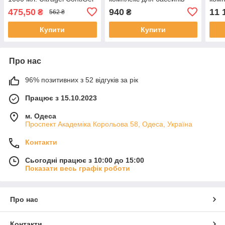
ECG&EEG&DEFI гель для
(2*500 мл). Ресурс 25 м3
475,50
940
11 
₴
₴
562 ₴
ЕКГ
Купити
Купити
Про нас
96% позитивних з 52 відгуків за рік
Працює з 15.10.2023
м. Одеса
Проспект Академіка Корольова 58, Одеса, Україна
Контакти
Сьогодні працює з 10:00 до 15:00
Показати весь графік роботи
Про нас
Контакти