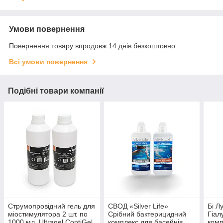
Умови повернення
Повернення товару впродовж 14 днів безкоштовно
Всі умови повернення
Подібні товари компанії
Струмопровідний гель для
СВОД «Silver Life»
Бі Л
міостимулятора 2 шт. по
Срібний бактерицидний
Гіал
1000 мл. Ultragel ContiGel
комплекс для басейнів
комп