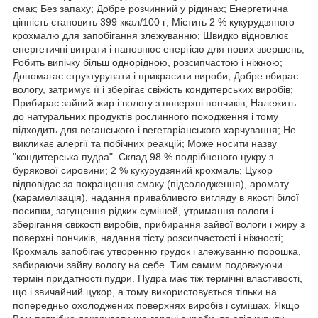
смак; Без запаху; Добре розчинний у рідинах; Енергетична
цінність становить 399 ккал/100 г; Містить 2 % кукурудзяного
крохмалю для запобігання злежуванню; Швидко відновлює
енергетичні витрати і наповнює енергією для нових звершень;
Робить випічку більш однорідною, розсипчастою і ніжною;
Допомагає структурувати і прикрасити вироби; Добре вбирає
вологу, затримує її і зберігає свіжість кондитерських виробів;
Прибирає зайвий жир і вологу з поверхні пончиків; Належить
до натуральних продуктів рослинного походження і тому
підходить для веганського і вегетаріанського харчування; Не
викликає алергії та побічних реакцій; Може носити назву
"кондитерська пудра". Склад 98 % подрібненого цукру з
бурякової сировини; 2 % кукурудзяний крохмаль; Цукор
відповідає за покращення смаку (підсолодження), аромату
(карамелізація), надання привабливого вигляду в якості білої
посипки, загущення рідких сумішей, утримання вологи і
зберігання свіжості виробів, прибирання зайвої вологи і жиру з
поверхні пончиків, надання тісту розсипчастості і ніжності;
Крохмаль запобігає утворенню грудок і злежуванню порошка,
забираючи зайву вологу на себе. Тим самим подовжуючи
термін придатності пудри. Пудра має тіж термічні властивості,
що і звичайний цукор, а тому використовується тільки на
попередньо охолоджених поверхнях виробів і сумішах. Якщо