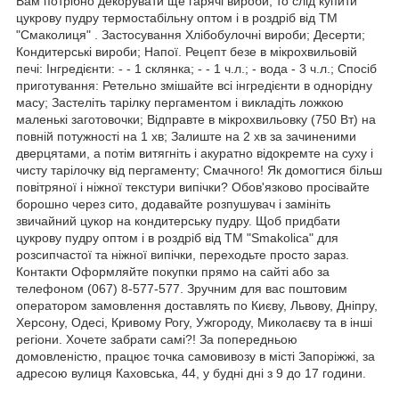
Вам потрібно декорувати ще гарячі вироби, то слід купити
цукрову пудру термостабільну оптом і в роздріб від ТМ
"Смаколиця" . Застосування Хлібобулочні вироби; Десерти;
Кондитерські вироби; Напої. Рецепт безе в мікрохвильовій
печі: Інгредієнти: - - 1 склянка; - - 1 ч.л.; - вода - 3 ч.л.; Спосіб
приготування: Ретельно змішайте всі інгредієнти в однорідну
масу; Застеліть тарілку пергаментом і викладіть ложкою
маленькі заготовочки; Відправте в мікрохвильовку (750 Вт) на
повній потужності на 1 хв; Залиште на 2 хв за зачиненими
дверцятами, а потім витягніть і акуратно відокремте на суху і
чисту тарілочку від пергаменту; Смачного! Як домогтися більш
повітряної і ніжної текстури випічки? Обов'язково просівайте
борошно через сито, додавайте розпушувач і замініть
звичайний цукор на кондитерську пудру. Щоб придбати
цукрову пудру оптом і в роздріб від ТМ "Smakolica" для
розсипчастої та ніжної випічки, переходьте просто зараз.
Контакти Оформляйте покупки прямо на сайті або за
телефоном (067) 8-577-577. Зручним для вас поштовим
оператором замовлення доставлять по Києву, Львову, Дніпру,
Херсону, Одесі, Кривому Рогу, Ужгороду, Миколаєву та в інші
регіони. Хочете забрати самі?! За попередньою
домовленістю, працює точка самовивозу в місті Запоріжжі, за
адресою вулиця Каховська, 44, у будні дні з 9 до 17 години.