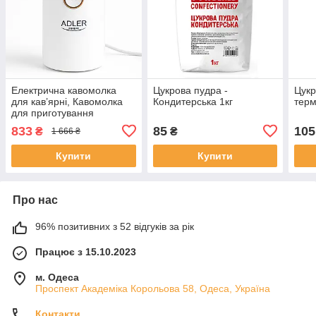
Електрична кавомолка
Цукрова пудра -
Цукр
для кав’ярні, Кавомолка
Кондитерська 1кг
терм
для приготування
цукрової пудри перцю MA-
833
85
105
₴
₴
1 666 ₴
46
Купити
Купити
Про нас
96% позитивних з 52 відгуків за рік
Працює з 15.10.2023
м. Одеса
Проспект Академіка Корольова 58, Одеса, Україна
Контакти