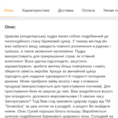
Опис
Характеристики
Доставка
Оплата
Умови п
Опис
Цукрова (кондитерська) пудра являє собою подрібнений до
пилоподібного стану буряковий цукор. У такому вигляді він
має набагато вищу швидкість повного розчинення в рідинах і
сумішах, а також засвоєння організмом. Пудру
використовують для прикрашання страв, як їстівний
компонент. Вона здатна підсолодити, загустити,
карамелізувати, зробити випічку більш повітряною і навіть
зберегти свіжість виробів. Краще за звичайний цукор
підходить для надання однорідності й гладкості холодним
кремам. Може прибрати зайву вологу і жир з поверхні
продукції (використовується для приготування пончиків). Для
приготування безе як закуски до чаю, Вам знадобиться всього
три інгредієнти, допомога мікрохвильовки і 5 хвилин часу.
Заінтригувало? Тоді Вам слід замовити цукрову пудру від ТМ
"Smakolica" за цим оптом чи в роздріб, а рецепт Ви знайдете
нижче. Опис Сухий порошок білого кольору; Виробляється
шляхом подрібнення бурякового цукрового піску; Солодкий на