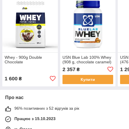
Whey - 900g Double
USN Blue Lab 100% Whey
USN 
Chocolate
(908 g, chocolate caramel)
(476
2 357
1 2
₴
1 600
₴
Купити
Про нас
96% позитивних з 52 відгуків за рік
Працює з 15.10.2023
м. Одеса