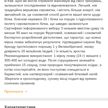
м’язів. Щоб ви могли отримати максимум від своїх тренувань,
залишатися послідовними та відновлюватися. Легший, ніж
традиційна вершкова сироватка, і містить більше енергії, ніж
звичайний сік, це соковитий спосіб досягти вашої мети щодо
білка. Ключові переваги 20 г білка на порцію з гідролізованого
ізоляту сироваткового білка, що швидко засвоюється
Сертифікат інформованого вибору З низьким вмістом цукру та
менше 90 ккал на порцію Фруктовий, освіжаючий і соковитий
Експертно розроблений дієтологами, що гарантує, що кожна
мірна ложка забезпечує результати, підтверджені наукою Від
бренду протеїнового порошку 1 у Великобританії, якому
довіряють 20 мільйонів людей, і їх кількість зростає
Рекомендоване використання: 1 мірну ложку (24 г) змішати з
300-400 мл холодної води. Після струшування зачекайте
приблизно 15 секунд, поки природне піноутворення осідає, а
потім спостерігайте, як воно поступово очищається в
барвистий, але напівпрозорий і освіжаючий білковий напій.
Зберігати в прохолодному, сухому місці подалі від прямих
сонячних променів.
Приховати
Характеристики