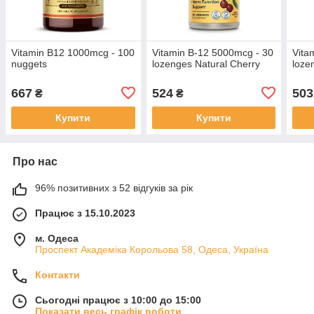
Vitamin B12 1000mcg - 100
Vitamin B-12 5000mcg - 30
Vita
nuggets
lozenges Natural Cherry
loze
667
524
503
₴
₴
Купити
Купити
Про нас
96% позитивних з 52 відгуків за рік
Працює з 15.10.2023
м. Одеса
Проспект Академіка Корольова 58, Одеса, Україна
Контакти
Сьогодні працює з 10:00 до 15:00
Показати весь графік роботи