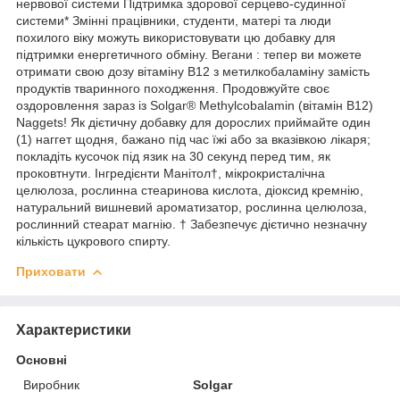
нервової системи Підтримка здорової серцево-судинної
системи* Змінні працівники, студенти, матері та люди
похилого віку можуть використовувати цю добавку для
підтримки енергетичного обміну. Вегани : тепер ви можете
отримати свою дозу вітаміну B12 з метилкобаламіну замість
продуктів тваринного походження. Продовжуйте своє
оздоровлення зараз із Solgar® Methylcobalamin (вітамін B12)
Naggets! Як дієтичну добавку для дорослих приймайте один
(1) наггет щодня, бажано під час їжі або за вказівкою лікаря;
покладіть кусочок під язик на 30 секунд перед тим, як
проковтнути. Інгредієнти Манітол†, мікрокристалічна
целюлоза, рослинна стеаринова кислота, діоксид кремнію,
натуральний вишневий ароматизатор, рослинна целюлоза,
рослинний стеарат магнію. † Забезпечує дієтично незначну
кількість цукрового спирту.
Приховати
Характеристики
Основні
Виробник
Solgar