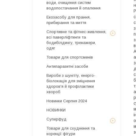
води, очищення систем
н
водопостачання й опалення
Р
с
Екозасобу для прання,
с
прибирання та миття
з
Спортивне та фітнес-живлення,
п
всі паверліфтинги та
з
бодибілдингу, тренажери,
в
одяг
А
а
Товари для спортсменів
з
Антипаразитні засоби
д
с
Вироби з шунгіту, енерго-
б
біолокація для зміцнення
т
здоров'я й профілактики
а
хвороб
р
Новинки Серпня 2024
с
м
НОВИНКИ
і
Суперфуд
о
м
Товари для схуднення та
з
корекції фігури