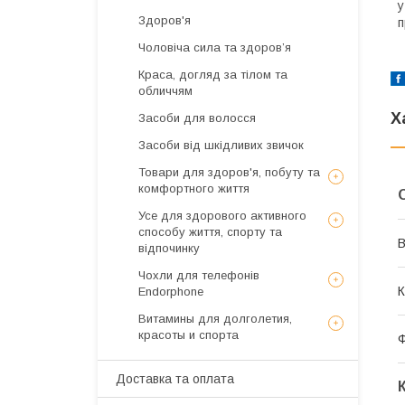
у
Здоров'я
п
Чоловіча сила та здоров’я
Краса, догляд за тілом та
обличчям
Х
Засоби для волосся
Засоби від шкідливих звичок
Товари для здоров'я, побуту та
комфортного життя
Усе для здорового активного
способу життя, спорту та
В
відпочинку
Чохли для телефонів
К
Endorphone
Витамины для долголетия,
красоты и спорта
Ф
Доставка та оплата