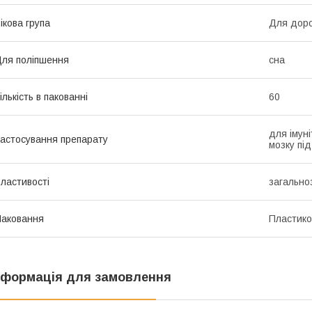
ікова група
Для дор
ля поліпшення
сна
ількість в пакованні
60
для імуні
астосування препарату
мозку під
ластивості
загальноз
аковання
Пластико
нформація для замовлення