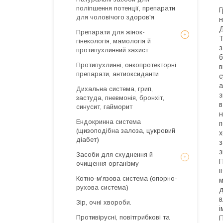
поліпшення потенції, препарати
Г
для чоловічого здоров'я
н
Д
Препарати для жінок-
Т
гінекологія, мамологія й
з
протипухлинний захист
б
Протипухлинні, онкопротекторні
в
препарати, антиоксиданти
с
а
Дихальна система, грип,
з
застуда, пневмонія, бронхіт,
в
синусит, гайморит
н
Ендокринна система
п
(щизоподібна залоза, цукровий
х
діабет)
з
з
Засоби для схуднення й
П
очищення організму
і
Котно-м'язова система (опорно-
м
рухова система)
д
в
Зір, очні хвороби.
і
Противірусні, повітгрибкові та
П