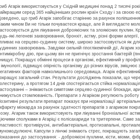
риб Агарік використовується у Східній медицині понад 2 тисячі рок
айкращим серед 365 найцінніших рослин країн Сходу і за своєю 
оведено, що гриб Агарік запобігає старінню за рахунок поліпшення
аким чином Ви не тільки почуваєтеся краще, але й виглядаєте мол
астосовується для лікування доброякісних та злоякісних пухлин. Крі
удь-які легеневі захворювання, бронхіт, астму, різні форми алергі
пливає на серцево-судинну систему, широко застосовується як для 
удинних захворювань. Завдяки сильній гіпоглікемічній дії, Агарик х
нтимікробну дію, при цьому він не пригнічує зростання бактерій (пне
нищує. Покращує обмінні процеси в організмі, ефективний у профіл
 імунології, підвищує опірність організму до різних вірусів, зміцнює
егативних факторів навколишнього середовища. Агарік ефективни
окращує загальний стан. Результати досліджень показали, що чере
олестерину, а протягом 14 днів спостерігається стійка нормалізаці
астосуванні – знімаються симптоми серцево-судинної блокади, ари
нижується стомлюваність. Препарати з Агаріком регулюють роботу 
озитивні результати препарат показує при нормалізації артеріальн
нфаркту міокарда за рахунок здатності препаратів з агариком пок
озку. Агарик також використовують при лікуванні бронхіальної астм
іючими сполуками в Агаріці є полісахариди та тритерпени. Саме зав
ластивості: противірусні, антибактеріальні, протизапальні, протиал
муномодулюючі. Капсули з лінчжі знімають стрес, покращують зага
оказання до застосування: - доброякісні пухлини, кісти, міоми, фі