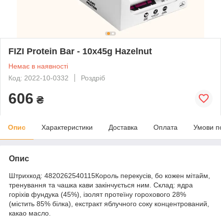
FIZI Protein Bar - 10х45g Hazelnut
Немає в наявності
Код: 2022-10-0332
Роздріб
606
₴
Опис
Характеристики
Доставка
Оплата
Умови п
Опис
Штрихкод: 4820262540115Король перекусів, бо кожен мітайм,
тренування та чашка кави закінчується ним. Склад: ядра
горіхів фундука (45%), ізолят протеїну горохового 28%
(містить 85% білка), екстракт яблучного соку концентрований,
какао масло.