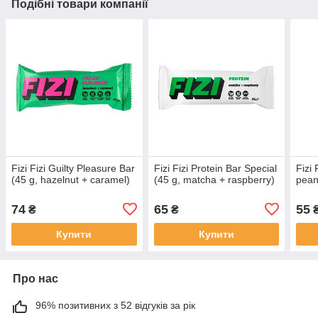
Подібні товари компанії
Fizi Fizi Guilty Pleasure Bar
Fizi Fizi Protein Bar Special
Fizi 
(45 g, hazelnut + caramel)
(45 g, matcha + raspberry)
pean
74
65
55
₴
₴
Купити
Купити
Про нас
96% позитивних з 52 відгуків за рік