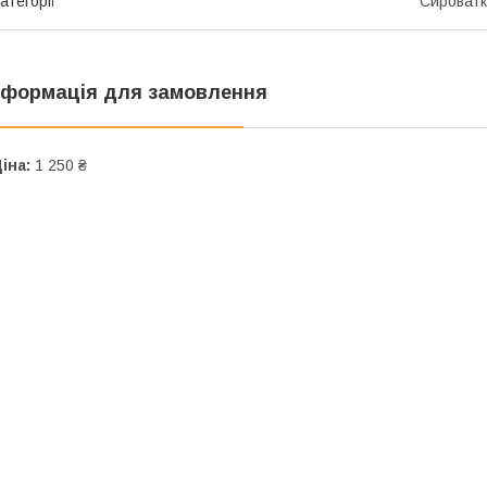
атегорії
Сироватк
нформація для замовлення
іна:
1 250 ₴