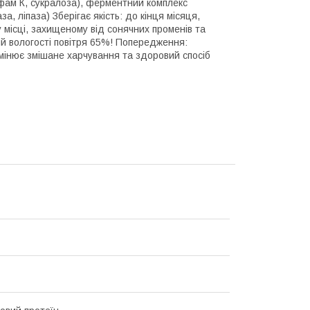
ьфам К, сукралоза), ферментний комплекс
 ліпаза) Зберігає якість: до кінця місяця,
 у місці, захищеному від сонячних променів та
ній вологості повітря 65%! Попередження:
амінює змішане харчування та здоровий спосіб