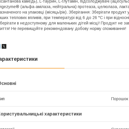
ксантанова камедь), L-таурин, L-глутамін, підсолоджувачі (ацесул
igezyme® (альфа-амілаза, нейтральна) протеаза, целюлаза, лактаза,
азначеного на упаковці (місяць/рік). Зберігання: Зберігати продукт
нших теплових впливів, при температурі від 6 до 26 °C і при віднос
берігати в недоступному для маленьких дітей місці! Продукт не з
иття! Не перевищуйте рекомендовану добову норму споживання!
арактеристики
Основні
ип
Порошок
Користувальницькі характеристики