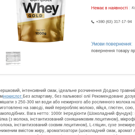
Немає в наявності
К
+380 (63) 317-17-94
повернення товару п
ершковий, інтенсивний смак, ідеальне розчинення Додано трав
ам
інокислот
Без аспартаму, без пальмової олії Рекомендоване дозув
мішати з 250-300 мл води або нежирного або рослинного молока на
иготовлено на заводі, який переробляє молоко, яйця, глютен, сою, ар
акоподібних. Вага нетто: 1000г Інгредієнти (Шоколадний фундук):
ілка (з молока, інстантизований соняшниковим лецитином), мікроф
олока, інстантизований соєвим лецитином), L-гліцин, сухе знежире
ниженим вмістом жиру, ароматизатори (шоколадний смак, аромат лі