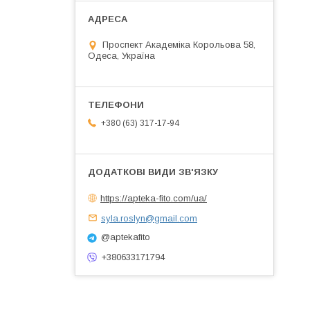
Проспект Академіка Корольова 58,
Одеса, Україна
+380 (63) 317-17-94
https://apteka-fito.com/ua/
syla.roslyn@gmail.com
@aptekafito
+380633171794