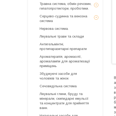
Травна система, обмін речовин,
гепатопротектори, пробіотики.
Серцево-судинна та венозна
система
Нервова система.
Лікувальні трави та склади
Антигельмінтні,
протипаразитарні препарати
Ароматерапія, аромаолії,
аромалампи для ароматизації
приміщень
Збуджуючі засоби для
В
чоловіків та жінок
Сечовидільна система
з
в
Лікувальні глини, бруду та
р
мінерали, скипидарні емульсії
б
та концентрати для прийняття
м
ванн.
з
Натуральні засоби для