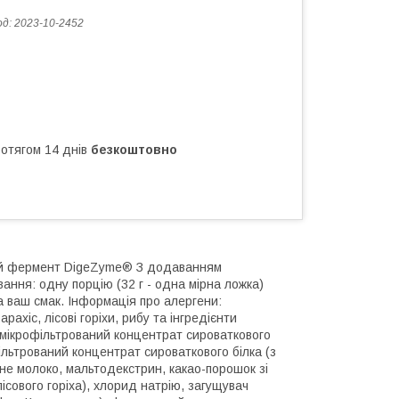
од:
2023-10-2452
ротягом 14 днів
безкоштовно
ний фермент DigeZyme® З додаванням
ання: одну порцію (32 г - одна мірна ложка)
 ваш смак. Інформація про алергени:
ахіс, лісові горіхи, рибу та інгредієнти
 мікрофільтрований концентрат сироваткового
ільтрований концентрат сироваткового білка (з
не молоко, мальтодекстрин, какао-порошок зі
сового горіха), хлорид натрію, загущувач