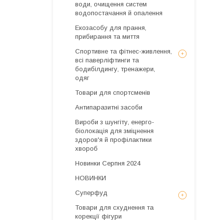
води, очищення систем
водопостачання й опалення
Екозасобу для прання,
прибирання та миття
Спортивне та фітнес-живлення,
всі паверліфтинги та
бодибілдингу, тренажери,
одяг
Товари для спортсменів
Антипаразитні засоби
Вироби з шунгіту, енерго-
біолокація для зміцнення
здоров'я й профілактики
хвороб
Новинки Серпня 2024
НОВИНКИ
Суперфуд
Товари для схуднення та
корекції фігури