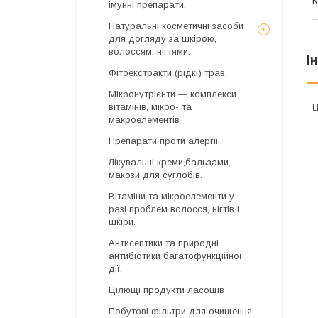
К
імунні препарати.
Натуральні косметичні засоби
для догляду за шкірою,
волоссям, нігтями.
І
Фітоекстракти (рідкі) трав.
Мікронутрієнти — комплекси
вітамінів, мікро- та
Ц
макроелементів
Препарати проти алергії
Лікувальні креми,бальзами,
макози для суглобів.
Вітаміни та мікроелементи у
разі проблем волосся, нігтів і
шкіри.
Антисептики та природні
антибіотики багатофункційної
дії.
Цілющі продукти ласощів
Побутові фільтри для очищення