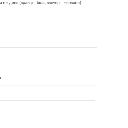
не день (вранці - біла, ввечері - червона).
я