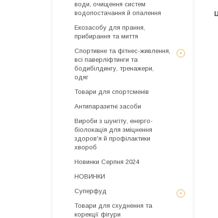
води, очищення систем
водопостачання й опалення
Ц
Екозасобу для прання,
прибирання та миття
Спортивне та фітнес-живлення,
всі паверліфтинги та
бодибілдингу, тренажери,
одяг
Товари для спортсменів
Антипаразитні засоби
Вироби з шунгіту, енерго-
біолокація для зміцнення
здоров'я й профілактики
хвороб
Новинки Серпня 2024
НОВИНКИ
Суперфуд
Товари для схуднення та
корекції фігури