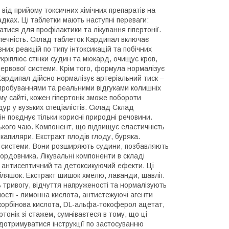
 від прийому токсичних хімічних препаратів на
дках. Ці таблетки мають наступні переваги:
ися для профілактики та лікування гіпертонії.
зпечність. Склад таблеток Кардипал включає
их реакцій по типу інтоксикацій та побічних
кріплює стінки судин та міокард, очищує кров,
нервової системи. Крім того, формула нормалізує
Кардипал дійсно нормалізує артеріальний тиск –
ипробуваннями та реальними відгуками колишніх
у сайті, кожен гіпертонік зможе побороти
р у вузьких спеціалістів. Склад Склад
 поєднує тільки корисні природні речовини.
ького чаю. Компонент, що підвищує еластичність
 капиляри. Екстракт плодів глоду, буряка.
у системи. Вони розширяють судини, позбавляють
ордовника. Лікувальні компоненти в складі
 антисептичний та детоксикуючий ефекти. Ці
ляшок. Екстракт шишок хмелю, лаванди, шавлії.
 тривогу, відчуття напруженості та нормалізують
ності - лимонна кислота, антистежуючі агенти
скорбінова кислота, DL-альфа-токоферол ацетат,
тонік зі стажем, сумніваєтеся в тому, що ці
дотримуватися інструкції по застосуванню