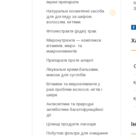
імунні препарати.
п
З
Натуральні косметичні засоби
для догляду за шкірою,
волоссям, нігтями.
Фітоекстракти (рідкі) трав.
Х
Мікронутрієнти — комплекси
вітамінів, мікро- та
макроелементів
Препарати проти алергії
Лікувальні креми,бальзами,
макози для суглобів.
К
Вітаміни та мікроелементи у
разі проблем волосся, нігтів і
шкіри.
К
Антисептики та природні
антибіотики багатофункційної
дії.
І
Цілющі продукти ласощів
Побутові фільтри для очищення