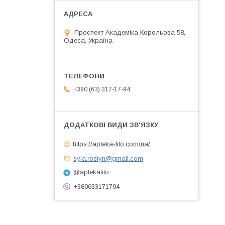
Проспект Академіка Корольова 58,
Одеса, Україна
+380 (63) 317-17-94
https://apteka-fito.com/ua/
syla.roslyn@gmail.com
@aptekafito
+380633171794