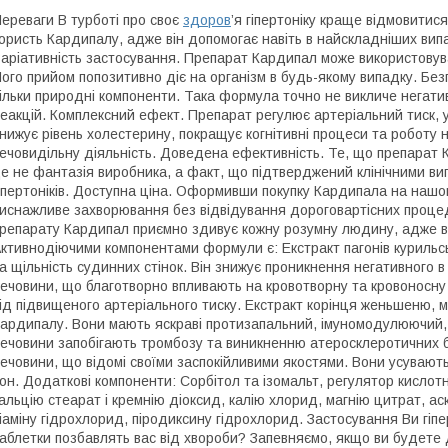
ереваги В турботі про своє
здоров
’я гіпертоніку краще відмовитися
ористь Кардипалу, адже він допомогає навіть в найскладніших випа
аріативність застосування. Препарат Кардипал може використовуват
ого прийом попозитивно діє на організм в будь-якому випадку. Бе
ільки природні компоненти. Така формула точно не викличе негативн
еакцій. Комплексний ефект. Препарат регулює артеріальний тиск, у
нижує рівень холестерину, покращує когнітивні процеси та роботу 
ечовидільну діяльність. Доведена ефективність. Те, що препарат 
е не фантазія виробника, а факт, що підтверджений клінічними в
іпертоніків. Доступна ціна. Оформивши покупку Кардипала на нашом
иснажливе захворювання без відвідування дороговартісних процеду
репарату Кардипал приємно здивує кожну розумну людину, адже він
ктивнодіючими компонентами формули є: Екстракт пагонів курильс
а щільність судинних стінок. Він знижує проникнення негативного в
ечовини, що благотворно впливають на кровотворну та кровоносн
ід підвищеного артеріального тиску. Екстракт корінця женьшеню, м
ардипалу. Вони мають яскраві протизапальний, імуномодулюючий,
ечовини запобігають тромбозу та виникненню атеросклеротичних б
ечовини, що відомі своїми заспокійливими якостями. Вони усувають
он. Додаткові компоненти: Сорбітол та ізомальт, регулятор кислот
альцію стеарат і кремнію діоксид, калію хлорид, магнію цитрат, а
іаміну гідрохлорид, піродиксину гідрохлорид. Застосування Ви гіпер
аблетки позбавлять вас від хвороби? Запевняємо, якщо ви будете 