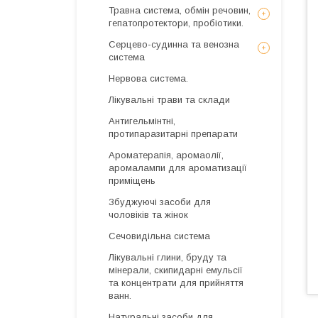
Травна система, обмін речовин,
гепатопротектори, пробіотики.
Серцево-судинна та венозна
система
Нервова система.
Лікувальні трави та склади
Антигельмінтні,
протипаразитарні препарати
Ароматерапія, аромаолії,
аромалампи для ароматизації
приміщень
Збуджуючі засоби для
чоловіків та жінок
Сечовидільна система
Лікувальні глини, бруду та
мінерали, скипидарні емульсії
та концентрати для прийняття
ванн.
Натуральні засоби для