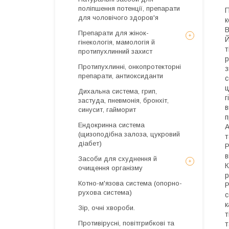
поліпшення потенції, препарати
П
для чоловічого здоров'я
к
В
Препарати для жінок-
Й
гінекологія, мамологія й
т
протипухлинний захист
р
Протипухлинні, онкопротекторні
з
препарати, антиоксиданти
с
ц
Дихальна система, грип,
г
застуда, пневмонія, бронхіт,
в
синусит, гайморит
п
Ендокринна система
А
(щизоподібна залоза, цукровий
т
діабет)
Р
в
Засоби для схуднення й
К
очищення організму
р
Котно-м'язова система (опорно-
Р
рухова система)
с
к
Зір, очні хвороби.
т
Противірусні, повітгрибкові та
т