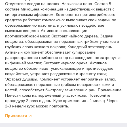
Отсутствие следов на носках. Невысокая цена. Состав В
составе Микоцина комбинация из действующих веществ с
синергическим эффектом. Компоненты противогрибкового
средства работают комплексно: выполняют свои задачи по
обезвреживанию патогена, и усиливают воздействие
смежных веществ. Активные составляющие
противогрибковой мази: Экстракт чайного дерева. Задачи
вещества: обеззараживание пораженных грибком участков в
глубоких слоях кожного покрова; Канадский желтокорень.
Активный компонент обеспечивает купирование
распространения грибковых спор на соседние, не затронутые
инфекцией участки; Экстракт черного ореха. Активное
вещество обеспечивает успокаивающее и противозудное
воздействие, устраняет раздражение и красноту кожи;
Экстракт душицы. Компонент устраняет неприятный запах,
обеззараживает пораженные грибком поверхности кожи и
ногтей, способствует быстрому заживлению ран. Применение
Нанести крем на поражённый участок кожи. Повторяйте
процедуру 2 раза в день. Курс применения - 1 месяц. Через
2-3 недели курс можно повторить.
Приховати