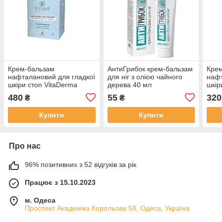
Крем-бальзам
АнтиГрибок крем-бальзам
Кре
нафталановий для гладкої
для ніг з олією чайного
нафт
шкіри стоп VitaDerma
дерева 40 мл
шкір
100мл
50м
480
55
320
₴
₴
Купити
Купити
Про нас
96% позитивних з 52 відгуків за рік
Працює з 15.10.2023
м. Одеса
Проспект Академіка Корольова 58, Одеса, Україна