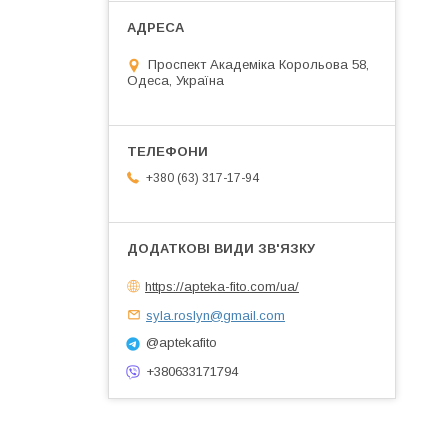
Проспект Академіка Корольова 58,
Одеса, Україна
+380 (63) 317-17-94
https://apteka-fito.com/ua/
syla.roslyn@gmail.com
@aptekafito
+380633171794