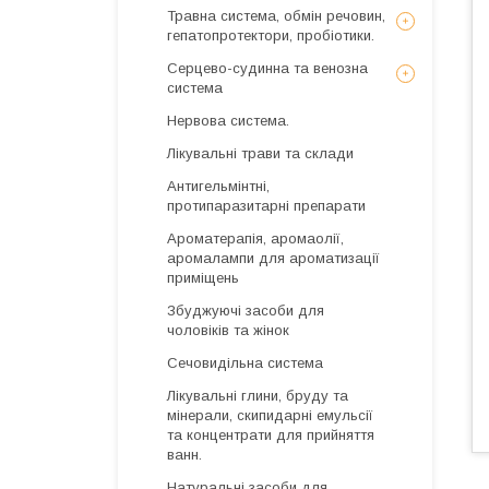
Травна система, обмін речовин,
гепатопротектори, пробіотики.
Серцево-судинна та венозна
система
Нервова система.
Лікувальні трави та склади
Антигельмінтні,
протипаразитарні препарати
Ароматерапія, аромаолії,
аромалампи для ароматизації
приміщень
Збуджуючі засоби для
чоловіків та жінок
Сечовидільна система
Лікувальні глини, бруду та
мінерали, скипидарні емульсії
та концентрати для прийняття
ванн.
Натуральні засоби для