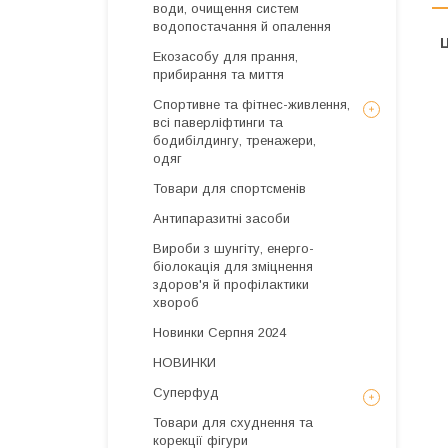
води, очищення систем
водопостачання й опалення
Ц
Екозасобу для прання,
прибирання та миття
Спортивне та фітнес-живлення,
всі паверліфтинги та
бодибілдингу, тренажери,
одяг
Товари для спортсменів
Антипаразитні засоби
Вироби з шунгіту, енерго-
біолокація для зміцнення
здоров'я й профілактики
хвороб
Новинки Серпня 2024
НОВИНКИ
Суперфуд
Товари для схуднення та
корекції фігури