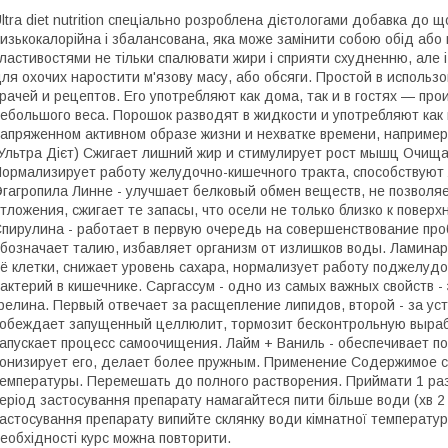
ltra diet nutrition спеціально розроблена дієтологами добавка до
изькокалорійна і збалансована, яка може замінити собою обід або в
ластивостями не тільки спалювати жири і сприяти схудненню, але 
ля охочих наростити м'язову масу, або обсяги. Простой в использов
рачей и рецептов. Его употребляют как дома, так и в гостях — пр
ебольшого веса. Порошок разводят в жидкости и употребляют как 
апряженном активном образе жизни и нехватке времени, например,
Ультра Дієт) Сжигает лишний жир и стимулирует рост мышц Очища
ормализирует работу желудочно-кишечного тракта, способствуют
гагропила Линне - улучшает белковый обмен веществ, не позволя
тложения, сжигает те запасы, что осели не только близко к поверх
пирулина - работает в первую очередь на совершенствование проб
бозначает талию, избавляет организм от излишков воды. Ламина
ё клетки, снижает уровень сахара, нормализует работу поджелуд
актерий в кишечнике. Саргассум - одно из самых важных свойств -
релина. Первый отвечает за расщепление липидов, второй - за ус
обеждает запущенный целлюлит, тормозит бесконтрольную вырабо
апускает процесс самоочищения. Лайм + Ваниль - обеспечивает п
онизирует его, делает более пружным. Применение Содержимое са
емпературы. Перемешать до полного растворения. Приймати 1 раз 
еріод застосування препарату намагайтеся пити більше води (хв 2 л
астосування препарату випийте склянку води кімнатної температур
еобхідності курс можна повторити.