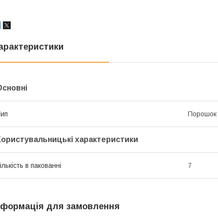
арактеристики
Основні
ип
Порошок
Користувальницькі характеристики
ількість в пакованні
7
нформація для замовлення