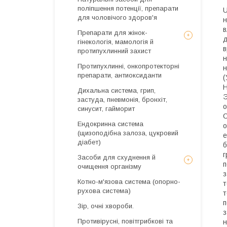
поліпшення потенції, препарати
U
для чоловічого здоров'я
н
в
Препарати для жінок-
д
гінекологія, мамологія й
в
протипухлинний захист
н
Протипухлинні, онкопротекторні
н
препарати, антиоксиданти
(
Н
Дихальна система, грип,
Э
застуда, пневмонія, бронхіт,
о
синусит, гайморит
С
Ендокринна система
о
(щизоподібна залоза, цукровий
е
діабет)
б
г
Засоби для схуднення й
п
очищення організму
з
Котно-м'язова система (опорно-
т
рухова система)
т
п
Зір, очні хвороби.
з
Противірусні, повітгрибкові та
н