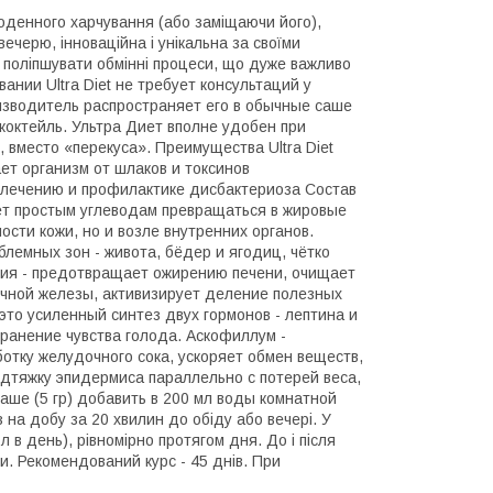
 щоденного харчування (або заміщаючи його),
ечерю, інноваційна і унікальна за своїми
і поліпшувати обмінні процеси, що дуже важливо
ании Ultra Diet не требует консультаций у
оизводитель распространяет его в обычные саше
коктейль. Ультра Диет вполне удобен при
 вместо «перекуса». Преимущества Ultra Diet
ет организм от шлаков и токсинов
 лечению и профилактике дисбактериоза Состав
ет простым углеводам превращаться в жировые
ности кожи, но и возле внутренних органов.
лемных зон - живота, бёдер и ягодиц, чётко
рия - предотвращает ожирению печени, очищает
очной железы, активизирует деление полезных
 это усиленный синтез двух гормонов - лептина и
транение чувства голода. Аскофиллум -
тку желудочного сока, ускоряет обмен веществ,
одтяжку эпидермиса параллельно с потерей веса,
ше (5 гр) добавить в 200 мл воды комнатной
на добу за 20 хвилин до обіду або вечері. У
 в день), рівномірно протягом дня. До і після
и. Рекомендований курс - 45 днів. При