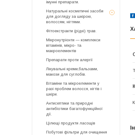
імунні препарати.
Натуральні косметичні засоби
для догляду за шкірою,
волоссям, нігтями.
Х
Фітоекстракти (рідкі) трав.
Мікронутрієнти — комплекси
вітамінів, мікро- та
макроелементів
Препарати проти алергії
Лікувальні креми,бальзами,
Т
макози для суглобів.
Вітаміни та мікроелементи у
разі проблем волосся, нігтів і
шкіри.
К
Антисептики та природні
антибіотики багатофункційної
дії.
Цілющі продукти ласощів
І
Побутові фільтри для очищення