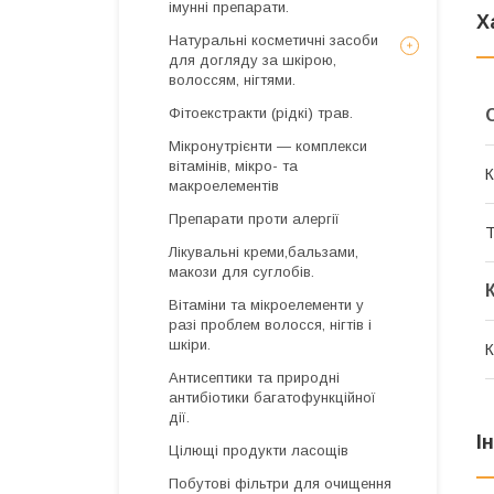
імунні препарати.
Х
Натуральні косметичні засоби
для догляду за шкірою,
волоссям, нігтями.
Фітоекстракти (рідкі) трав.
Мікронутрієнти — комплекси
вітамінів, мікро- та
К
макроелементів
Препарати проти алергії
Т
Лікувальні креми,бальзами,
макози для суглобів.
Вітаміни та мікроелементи у
разі проблем волосся, нігтів і
шкіри.
К
Антисептики та природні
антибіотики багатофункційної
дії.
І
Цілющі продукти ласощів
Побутові фільтри для очищення