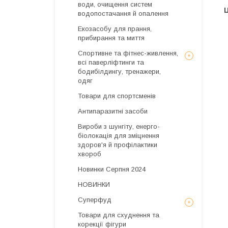
води, очищення систем
Ц
водопостачання й опалення
Екозасобу для прання,
прибирання та миття
Спортивне та фітнес-живлення,
всі паверліфтинги та
бодибілдингу, тренажери,
одяг
Товари для спортсменів
Антипаразитні засоби
Вироби з шунгіту, енерго-
біолокація для зміцнення
здоров'я й профілактики
хвороб
Новинки Серпня 2024
НОВИНКИ
Суперфуд
Товари для схуднення та
корекції фігури