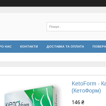
РО НАС
КОНТАКТИ
ДОСТАВКА ТА ОПЛАТА
ПОВЕРН
KetoForm - К
(КетоФорм)
146 ₴