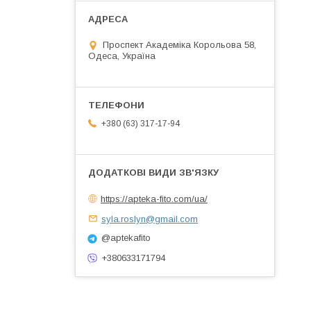
Проспект Академіка Корольова 58,
Одеса, Україна
+380 (63) 317-17-94
https://apteka-fito.com/ua/
syla.roslyn@gmail.com
@aptekafito
+380633171794