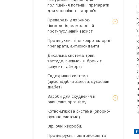
поліпшення потенції, препарати
П
для чоловічого здоров'я
і
к
Препарати для жінок-
К
гінекологія, мамологія й
у
протипухлинний захист
п
Протипухлинні, онкопротекторні
К
препарати, антиоксиданти
р
м
Дихальна система, грип,
о
застуда, пневмонія, бронхіт,
п
синусит, гайморит
з
Ендокринна система
в
(щизоподібна залоза, цукровий
а
діабет)
а
л
Засоби для схуднення й
е
очищення організму
2
Котно-м'язова система (опорно-
Ч
рухова система)
Зір, очні хвороби.
Противірусні, повітгрибкові та