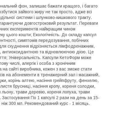
нальний фон, залишає бажати кращого, і багато
озбутися зайвого жиру не так просто, адже всі
ільної системи і шлунково-кишкового тракту.
гарантуючи довгостроковий результат. Переваги
нічних експериментів найкращим чином
 цього кошти; Екологічність. До складу капсул
нтності, симптомів передозування, побічних
м для схуднення відрізняється лімфодренажним,
, антиоксидантною та відновлюючою дією. Це
ття; Універсальність. Капсули КетоФорм може
му числі, алергік і особа з хронічним
на сайті виробника, кожен з вас зможе стати
нсів на абонементи в тренажерний зал і масажний,
оджи, корінь алтею, насіння грейпфруту, фенхелю,
, листя брусниці, насіння кропу, кореня солодки,
я льону, трави деревію, кореня лопуха, трави
. Застосування По 1 капсулі 2 рази на день за 15-
 ніж 300 мл. Рекомендований курс - 1 місяць.