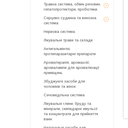
Травна система, обмін речовин,
гепатопротектори, пробіотики.
Серцево-судинна та венозна
система
Нервова система.
Лікувальні трави та склади
Антигельмінтні,
протипаразитарні препарати
Ароматерапія, аромаолії,
аромалампи для ароматизації
приміщень
Збуджуючі засоби для
чоловіків та жінок
Сечовидільна система
Лікувальні глини, бруду та
мінерали, скипидарні емульсії
та концентрати для прийняття
ванн.
Натуральні засоби для