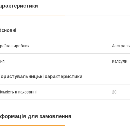
арактеристики
Основні
раїна виробник
Австралі
ип
Капсули
Користувальницькі характеристики
ількість в пакованні
20
нформація для замовлення