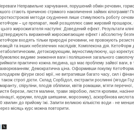
ереваги Неправильне харчування, порушений обмін речовин, гормо
ншого стають причиною стрімкого накопичення зайвих кілограмів! П
ороткострокові методи схуднення лише стимулюють роботу сечовид
етоФорм – це препарат, який розщеплює саме жировий прошарок, 
 цього жиросжигателя наступні: Доведений ефект. Результати клі
ідтверджують виражений жиросжигающие ефект і абсолютну безпеку
етоФорм входять тільки природні речовини, не провокують резисте
еакцій та інших небезпечних наслідків; Комплексна дія. КетоФор
етаболитическим, детоксирующим, імуностимулюючу, що коректує
бумовлює видиме зниження ваги і поліпшення загального самопочу
риймати практично кожна людина, що має проблему зайвої ваги, в то
ахворюванням; Демократична ціна. Оформивши покупку КетоФорма 
олодарем фігури своєї мрії, не витративши багато часу, сил і фіна
 також строгі дієти. Склад Сорбідол, екстракти рослинні (ягоди Г
маранту, спіруліни, плодів обліпихи, квітів ромашки, м’яти перечної
истя берези, листя малини, трави звіробою, листя кропиви, насінн
хінацеї, куркуми, плодів шипшини, морознику), аскорбінова кислота
0 хвилин до прийому їжі. Запити великою кількістю води - не менше
ерез місяць курс можна повторити.