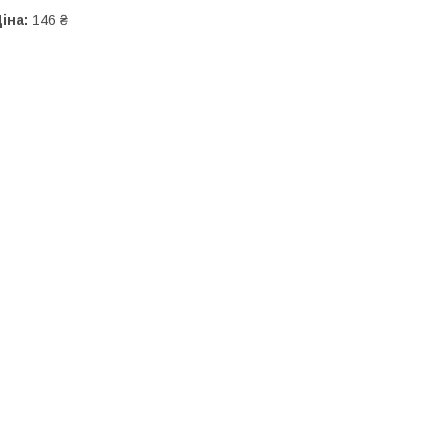
іна:
146 ₴