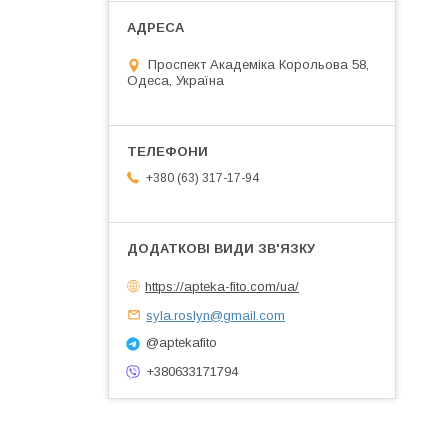
Проспект Академіка Корольова 58,
Одеса, Україна
+380 (63) 317-17-94
https://apteka-fito.com/ua/
syla.roslyn@gmail.com
@aptekafito
+380633171794