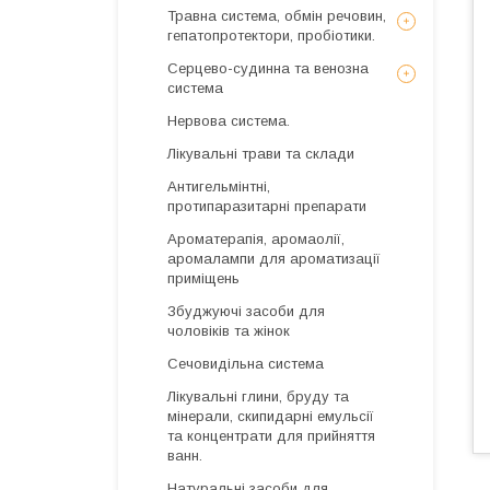
Травна система, обмін речовин,
гепатопротектори, пробіотики.
Серцево-судинна та венозна
система
Нервова система.
Лікувальні трави та склади
Антигельмінтні,
протипаразитарні препарати
Ароматерапія, аромаолії,
аромалампи для ароматизації
приміщень
Збуджуючі засоби для
чоловіків та жінок
Сечовидільна система
Лікувальні глини, бруду та
мінерали, скипидарні емульсії
та концентрати для прийняття
ванн.
Натуральні засоби для