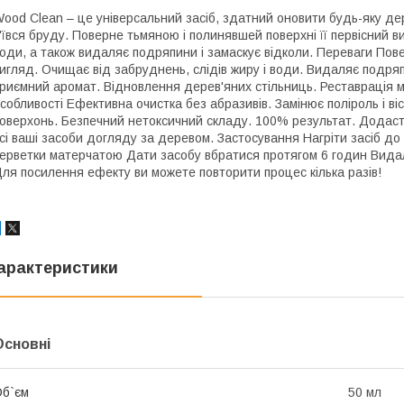
ood Clean – це універсальний засіб, здатний оновити будь-яку дере
'ївся бруду. Поверне тьмяною і полинявшей поверхні її первісний ви
оди, а також видаляє подряпини і замаскує відколи. Переваги Пове
игляд. Очищає від забруднень, слідів жиру і води. Видаляє подряпи
риємний аромат. Відновлення дерев'яних стільниць. Реставрація ме
собливості Ефективна очистка без абразивів. Замінює поліроль і в
оверхонь. Безпечний нетоксичний складу. 100% результат. Додас
сі ваші засоби догляду за деревом. Застосування Нагріти засіб до
ерветки матерчатою Дати засобу вбратися протягом 6 годин Видал
ля посилення ефекту ви можете повторити процес кілька разів!
арактеристики
Основні
б`єм
50 мл