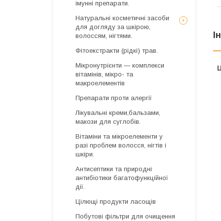
імунні препарати.
Натуральні косметичні засоби
для догляду за шкірою,
І
волоссям, нігтями.
Фітоекстракти (рідкі) трав.
Мікронутрієнти — комплекси
Ц
вітамінів, мікро- та
макроелементів
Препарати проти алергії
Лікувальні креми,бальзами,
макози для суглобів.
Вітаміни та мікроелементи у
разі проблем волосся, нігтів і
шкіри.
Антисептики та природні
антибіотики багатофункційної
дії.
Цілющі продукти ласощів
Побутові фільтри для очищення