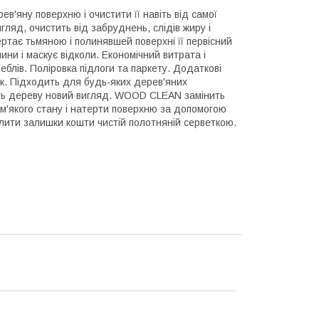
в'яну поверхню і очистити її навіть від самої
гляд, очистить від забруднень, слідів жиру і
ртає тьмяною і полинявшей поверхні її первісний
ни і маскує відколи. Економічний витрата і
блів. Поліровка підлоги та паркету. Додаткові
іск. Підходить для будь-яких дерев'яних
ть дереву новий вигляд. WOOD CLEAN замінить
 м'якого стану і натерти поверхню за допомогою
ити залишки кошти чистій полотняній серветкою.