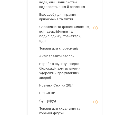
води, очищення систем
водопостачання й опалення
Екозасобу для прання,
прибирання та миття
Спортивне та фітнес-живлення,
всі паверліфтинги та
бодибілдингу, тренажери,
одяг
Товари для спортсменів
Антипаразитні засоби
Вироби з шунгіту, енерго-
біолокація для зміцнення
здоров'я й профілактики
хвороб
Новинки Серпня 2024
НОВИНКИ
Суперфуд
Товари для схуднення та
корекції фігури