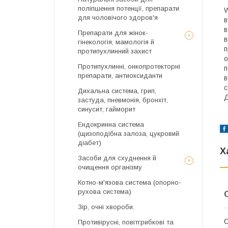
поліпшення потенції, препарати
W
для чоловічого здоров'я
в
в
Препарати для жінок-
в
гінекологія, мамологія й
п
протипухлинний захист
о
Протипухлинні, онкопротекторні
п
препарати, антиоксиданти
в
с
Дихальна система, грип,
Д
застуда, пневмонія, бронхіт,
синусит, гайморит
Ендокринна система
(щизоподібна залоза, цукровий
діабет)
Х
Засоби для схуднення й
очищення організму
Котно-м'язова система (опорно-
рухова система)
Зір, очні хвороби.
О
Противірусні, повітгрибкові та