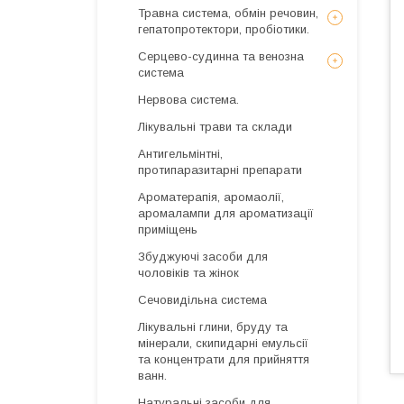
Травна система, обмін речовин,
гепатопротектори, пробіотики.
Серцево-судинна та венозна
система
Нервова система.
Лікувальні трави та склади
Антигельмінтні,
протипаразитарні препарати
Ароматерапія, аромаолії,
аромалампи для ароматизації
приміщень
Збуджуючі засоби для
чоловіків та жінок
Сечовидільна система
Лікувальні глини, бруду та
мінерали, скипидарні емульсії
та концентрати для прийняття
ванн.
Натуральні засоби для