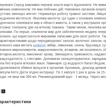
ереваги Серед важливих переваг кошти варто відзначити: Не вимаг
імічних компонентів; Не має побічних дій; Наповнює організм енергі
уттєво зменшує апетит; Нормалізує роботу травної системи; Зміцн
худнення містяться: Лінолева кислота. Це один з основних компоне
дночасно спалювати жир в області живота, а також у внутрішніх орг
отужну тонізуючу дію на м'язову тканину. Таким чином, лінолева 
ляхами. По-перше, спалюючи жир для забезпечення людину енергіє
олокон, що користуються жировими запасами для своєї роботи. Та
арактеристиками щодо передміхурової залози, молочної залози, ор
еленого кава містить
кофеїн
), імбир, лимонник, сенна, брусниця. 
повнені мікроелементів, макроелементів, вітамінів, які посилюють 
нтарна кислота, пиколинат хрому. Зменшують тривожність, надают
рацездатність. L-глютамін. Допомагає сконцентруватися, заряджає
іла без втрати м'язової маси. Ламінарія. Ці водорості багаті йодо
ідновлювати обмінні процеси в організмі. Крохмаль, діоксид кремн
апсули Кето Дієта згідно інструкції: По 1 капсулі 1 раз в день за 1
оди, не меш ніж 300 мл. Рекомендований курс - 1 місяць. Через мі
арактеристики