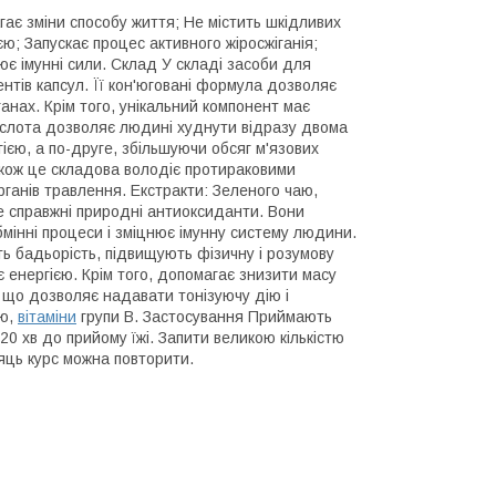
ає зміни способу життя; Не містить шкідливих
єю; Запускає процес активного жіросжіганія;
ює імунні сили. Склад У складі засоби для
нтів капсул. Її кон'юговані формула дозволяє
анах. Крім того, унікальний компонент має
кислота дозволяє людині худнути відразу двома
ю, а по-друге, збільшуючи обсяг м'язових
кож це складова володіє протираковими
ганів травлення. Екстракти: Зеленого чаю,
Це справжні природні антиоксиданти. Вони
обмінні процеси і зміцнює імунну систему людини.
ь бадьорість, підвищують фізичну і розумову
 енергією. Крім того, допомагає знизити масу
м, що дозволяє надавати тонізуючу дію і
ію,
вітаміни
групи В. Застосування Приймають
5-20 хв до прийому їжі. Запити великою кількістю
сяць курс можна повторити.