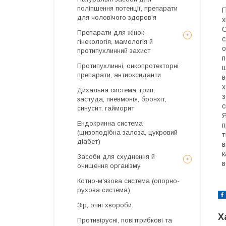
поліпшення потенції, препарати
П
для чоловічого здоров'я
х
С
Препарати для жінок-
с
гінекологія, мамологія й
о
протипухлинний захист
п
Протипухлинні, онкопротекторні
ш
препарати, антиоксиданти
в
х
Дихальна система, грип,
з
застуда, пневмонія, бронхіт,
с
синусит, гайморит
Я
Ендокринна система
п
(щизоподібна залоза, цукровий
т
діабет)
в
к
Засоби для схуднення й
в
очищення організму
Котно-м'язова система (опорно-
рухова система)
Зір, очні хвороби.
Х
Противірусні, повітгрибкові та