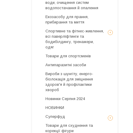
води, очищення систем
водопостачання й опалення
Екозасобу для прання,
прибирання та миття
Спортивне та фітнес-живлення,
всі паверліфтинги та
бодибілдингу, тренажери,
одяг
Товари для спортсменів
Антипаразитні засоби
Вироби з шунгіту, енерго-
біолокація для зміцнення
здоров'я й профілактики
хвороб
Новинки Серпня 2024
НОВИНКИ
Суперфуд
Товари для схуднення та
корекції фігури