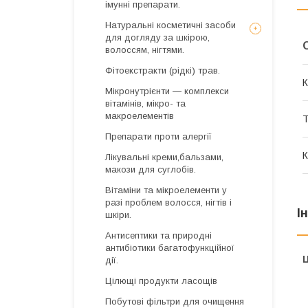
імунні препарати.
Натуральні косметичні засоби
для догляду за шкірою,
волоссям, нігтями.
Фітоекстракти (рідкі) трав.
К
Мікронутрієнти — комплекси
вітамінів, мікро- та
макроелементів
Т
Препарати проти алергії
К
Лікувальні креми,бальзами,
макози для суглобів.
Вітаміни та мікроелементи у
разі проблем волосся, нігтів і
І
шкіри.
Антисептики та природні
антибіотики багатофункційної
Ц
дії.
Цілющі продукти ласощів
Побутові фільтри для очищення