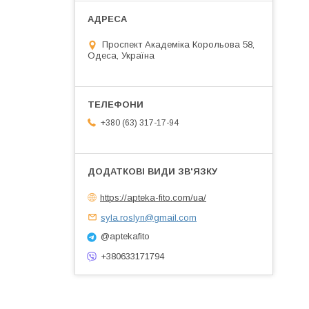
Проспект Академіка Корольова 58,
Одеса, Україна
+380 (63) 317-17-94
https://apteka-fito.com/ua/
syla.roslyn@gmail.com
@aptekafito
+380633171794