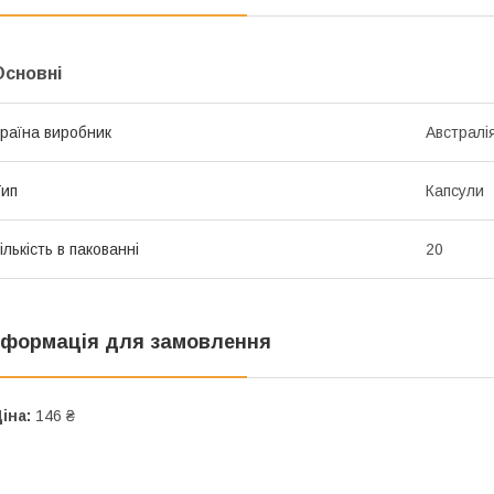
Основні
раїна виробник
Австралі
ип
Капсули
ількість в пакованні
20
нформація для замовлення
іна:
146 ₴