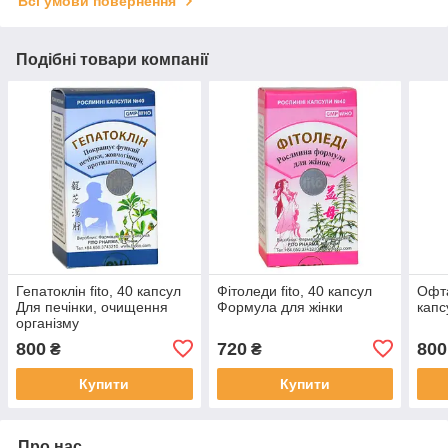
Всі умови повернення
Подібні товари компанії
Гепатоклін fito, 40 капсул
Фітоледи fito, 40 капсул
Офта
Для печінки, очищення
Формула для жінки
капс
організму
800
720
800
₴
₴
Купити
Купити
Про нас