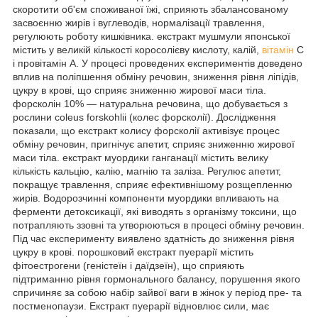
скоротити об'єм споживаної їжі, сприяють збалансованому
засвоєнню жирів і вуглеводів, нормалізації травлення,
регулюють роботу кишківника. екстракт мушмули японської
містить у великій кількості коросолієву кислоту, калій,
вітамін
C
і провітамін А. У процесі проведених експериментів доведено
вплив на поліпшення обміну речовин, зниження рівня ліпідів,
цукру в крові, що сприяє зниженню жирової маси тіла.
форсколін 10% — натуральна речовина, що добувається з
рослини coleus forskohlii (колес форсколії). Дослідження
показали, що екстракт колису форсколії активізує процес
обміну речовин, пригнічує апетит, сприяє зниженню жирової
маси тіла. екстракт муордики ганганації містить велику
кількість кальцію, калію, магнію та заліза. Регулює апетит,
покращує травлення, сприяє ефективнішому розщепленню
жирів. Водорозчинні компоненти муордики впливають на
ферменти детоксикації, які виводять з організму токсини, що
потрапляють ззовні та утворюються в процесі обміну речовин.
Під час експерименту виявлено здатність до зниження рівня
цукру в крові. порошковий екстракт пуерарії містить
фітоестрогени (геністеїн і даїдзеїн), що сприяють
підтриманню рівня гормонального балансу, порушення якого
спричиняє за собою набір зайвої ваги в жінок у період пре- та
постменопаузи. Екстракт пуерарії відновлює сили, має