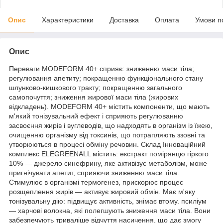
Опис
Характеристики
Доставка
Оплата
Умови п
Опис
Переваги MODEFORM 40+ сприяє: зниженню маси тіла;
регулювання апетиту; покращенню функціонального стану
шлунково-кишкового тракту; покращенню загального
самопочуття; зниження жирової маси тіла (жирових
відкладень). MODEFORM 40+ містить компоненти, що мають
м'який тонізувальний ефект і сприяють регулюванню
засвоєння жирів і вуглеводів, що надходять в організм із їжею,
очищенню організму від токсинів, що потрапляють ззовні та
утворюються в процесі обміну речовин. Склад Інноваційний
комплекс ELEGREENALL містить: екстракт помірянцю гіркого
10% — джерело синефрину, яке активізує метаболізм, може
пригнічувати апетит, сприяючи зниженню маси тіла.
Стимулює в організмі термогенез, прискорює процес
розщеплення жирів — активує жировий обмін. Має м'яку
тонізувальну дію: підвищує активність, знімає втому. псиліум
— харчові волокна, які полегшують зниження маси тіла. Вони
забезпечують триваліше відчуття насичення, що дає змогу