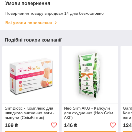
Умови повернення
Повернення товару впродовж 14 днів безкоштовно
Всі умови повернення
Подібні товари компанії
SlimBiotic - Комплекс для
Neo Slim AKG - Капсули
Gard
швидкого зниження ваги -
для схуднення (Нео Слім
Комп
ампули (СлімБіотик)
АКГ)
ваги
169
146
124
₴
₴