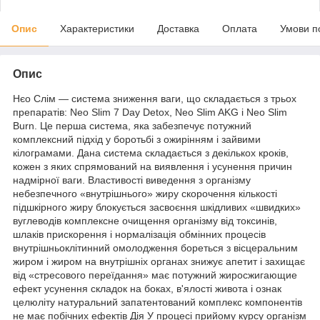
Опис
Характеристики
Доставка
Оплата
Умови п
Опис
Нєо Слім — система зниження ваги, що складається з трьох
препаратів: Neo Slim 7 Day Detox, Neo Slim AKG і Neo Slim
Burn. Це перша система, яка забезпечує потужний
комплексний підхід у боротьбі з ожирінням і зайвими
кілограмами. Дана система складається з декількох кроків,
кожен з яких спрямований на виявлення і усунення причин
надмірної ваги. Властивості виведення з організму
небезпечного «внутрішнього» жиру скорочення кількості
підшкірного жиру блокується засвоєння шкідливих «швидких»
вуглеводів комплексне очищення організму від токсинів,
шлаків прискорення і нормалізація обмінних процесів
внутрішньоклітинний омолодження бореться з вісцеральним
жиром і жиром на внутрішніх органах знижує апетит і захищає
від «стресового переїдання» має потужний жиросжигающие
ефект усунення складок на боках, в'ялості живота і ознак
целюліту натуральний запатентований комплекс компонентів
не має побічних ефектів Дія У процесі прийому курсу організм