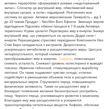
активно переробляє сформувався роками «недоторканний
запас». Спочатку це внутрішній жир, обволікаючий ваші
внутрішні органи, а потім і підшкірний. Розглянемо всю
систему по кроках. Активне жиросжигание Тривалість – від 3
до 10 тижнів Продукт – NeoSlim Burn Ефекти: Зменшує жирові
відкладення Підсилює обмінні процеси в 7-8 разів Активізує
термогенез Усуває целюліт Перетворює жир в енергію Знижує
внутрішній жир, що утворюється на органах Додає сили і
енергію Перешкоджає стресової переїдання Компоненти Нео
Слім Берн складаються з екстрактів: Дихростахиса,
ускоряющего метаболизм и расщепляющего жиры. Циссуса
четырехугольного, который снижает аппетит,
преобразовывает жир в энергию.
Гуараны
, помогающих
снимать усталость. Снижают уровень холестерина и выводят
токсины. Ирвингии габонской, стимулирующего выработку
лептина. Он также подавляет чувство голода, отлично
содействует в уменьшении объемов тела и расщеплении
висцеральных жиров. Стручкового перца, повышающего
физическую активность. Также он расщепляет жир и
блокирует появление желания бесконтрольно употребить
пищу. Черного перца, усиливающего кровоток к кишечнику.
Благодаря ему жир расщепляется и ускоряется
транспортировка питательных веществ. Кофеин, оболочка