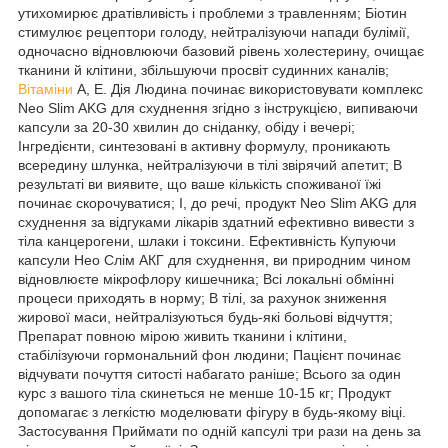
утихомирює дратівливість і проблеми з травленням; Біотин
стимулює рецептори голоду, нейтралізуючи напади булімії,
одночасно відновлюючи базовий рівень холестерину, очищає
тканини й клітини, збільшуючи просвіт судинних каналів;
Вітаміни
А, Е. Дія Людина починає використовувати комплекс
Neo Slim AKG для схуднення згідно з інструкцією, випиваючи
капсули за 20-30 хвилин до сніданку, обіду і вечері;
Інгредієнти, синтезовані в активну формулу, проникають
всередину шлунка, нейтралізуючи в тілі звірячий апетит; В
результаті ви виявите, що ваше кількість споживаної їжі
починає скорочуватися; І, до речі, продукт Neo Slim AKG для
схуднення за відгуками лікарів здатний ефективно вивести з
тіла канцерогени, шлаки і токсини. Ефективність Купуючи
капсули Нео Слім АКГ для схуднення, ви природним чином
відновлюєте мікрофлору кишечника; Всі локальні обмінні
процеси приходять в норму; В тілі, за рахунок зниження
жирової маси, нейтралізуються будь-які больові відчуття;
Препарат повною мірою живить тканини і клітини,
стабілізуючи гормональний фон людини; Пацієнт починає
відчувати почуття ситості набагато раніше; Всього за один
курс з вашого тіла скинеться не менше 10-15 кг; Продукт
допомагає з легкістю моделювати фігуру в будь-якому віці.
Застосування Приймати по одній капсулі три рази на день за