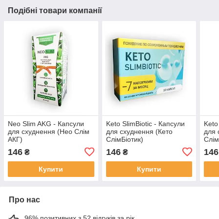
Подібні товари компанії
Neo Slim AKG - Капсули
Keto SlimBiotic - Капсули
Keto
для схуднення (Нео Слім
для схуднення (Кето
для 
АКГ)
СлімБіотик)
Слім
146
146
146
₴
₴
Купити
Купити
Про нас
96% позитивних з 52 відгуків за рік