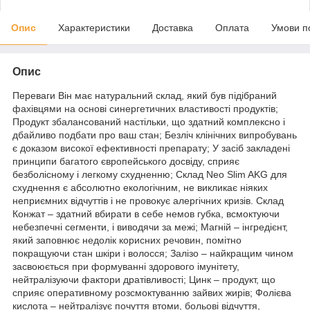
Опис
Характеристики
Доставка
Оплата
Умови п
Опис
Переваги Він має натуральний склад, який був підібраний
фахівцями на основі синергетичних властивості продуктів;
Продукт збалансований настільки, що здатний комплексно і
дбайливо подбати про ваш стан; Безліч клінічних випробувань
є доказом високої ефективності препарату; У засіб закладені
принципи багатого європейського досвіду, сприяє
безболісному і легкому схудненню; Склад Neo Slim AKG для
схуднення є абсолютно екологічним, не викликає ніяких
неприємних відчуттів і не провокує алергічних кризів. Склад
Конжат – здатний вбирати в себе немов губка, всмоктуючи
небезпечні сегменти, і виводячи за межі; Магній – інгредієнт,
який заповнює недолік корисних речовин, помітно
покращуючи стан шкіри і волосся; Залізо – найкращим чином
засвоюється при формуванні здорового імунітету,
нейтралізуючи фактори дратівливості; Цинк – продукт, що
сприяє оперативному розсмоктуванню зайвих жирів; Фолієва
кислота – нейтралізує почуття втоми, больові відчуття,