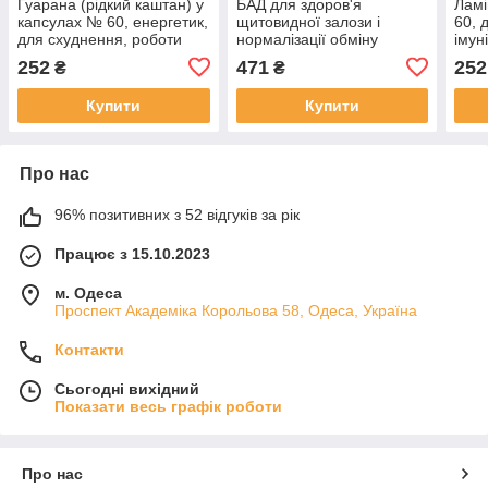
Гуарана (рідкий каштан) у
БАД для здоров'я
Ламі
капсулах № 60, енергетик,
щитовидної залози і
60, 
для схуднення, роботи
нормалізації обміну
імун
мозку, імунітету
речовин Фіто-здоров'я
зало
252
471
252
₴
₴
форте 60 таблеток Нове
і сх
життя
Купити
Купити
Про нас
96% позитивних з 52 відгуків за рік
Працює з 15.10.2023
м. Одеса
Проспект Академіка Корольова 58, Одеса, Україна
Контакти
Сьогодні вихідний
Показати весь графік роботи
Про нас