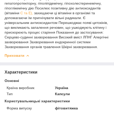
гепатопротекторну, гіполіпідемічну, гіпохолестеринемічну,
гіпоглікемічну дію Посилює позитивну дію антиоксидантів
(вітаміни
С та Е),
захищаючи ці вітаміни в організмі та
допомагаючи їм пригнічувати вільні радикали. Є
універсальним антиоксидантом Перешкоджає появі цитокінів,
що викликають запалення речовин, що ушкоджують клітину і
прискорюють процес старіння Показання до застосування:
Серцево-судинні захворювання Високий вміст ЛПНГ Алергічні
захворювання Захворювання ендокринної системи
Захворювання органів травлення Шкірні захворювання.
Приховати
Характеристики
Основні
Країна виробник
Україна
Тип
Капсули
Користувальницькі характеристики
Форма випуску
фітовитяжка