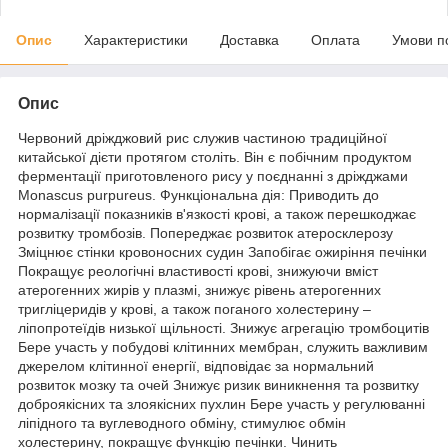
Опис
Характеристики
Доставка
Оплата
Умови п
Опис
Червоний дріжджовий рис служив частиною традиційної
китайської дієти протягом століть. Він є побічним продуктом
ферментації приготовленого рису у поєднанні з дріжджами
Monascus purpureus. Функціональна дія: Приводить до
нормалізації показників в'язкості крові, а також перешкоджає
розвитку тромбозів. Попереджає розвиток атеросклерозу
Зміцнює стінки кровоносних судин Запобігає ожиріння печінки
Покращує реологічні властивості крові, знижуючи вміст
атерогенних жирів у плазмі, знижує рівень атерогенних
тригліцеридів у крові, а також поганого холестерину –
ліпопротеїдів низької щільності. Знижує агрегацію тромбоцитів
Бере участь у побудові клітинних мембран, служить важливим
джерелом клітинної енергії, відповідає за нормальний
розвиток мозку та очей Знижує ризик виникнення та розвитку
доброякісних та злоякісних пухлин Бере участь у регулюванні
ліпідного та вуглеводного обміну, стимулює обмін
холестерину, покращує функцію печінки. Чинить