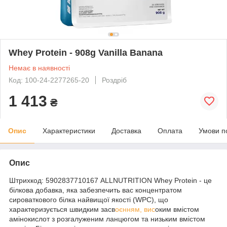
Whey Protein - 908g Vanilla Banana
Немає в наявності
Код: 100-24-2277265-20
Роздріб
1 413
₴
Опис
Характеристики
Доставка
Оплата
Умови п
Опис
Штрихкод: 5902837710167 ALLNUTRITION Whey Protein - це
білкова добавка, яка забезпечить вас концентратом
сироваткового білка найвищої якості (WPC), що
характеризується швидким засв
оєнням, вис
оким вмістом
амінокислот з розгалуженим ланцюгом та низьким вмістом