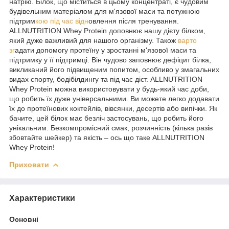
натрію. Білок, що міститься в цьому концентраті, є чудовим
будівельним матеріалом для м'язової маси та потужною
підтрим
кою під час відн
овлення після тренування.
ALLNUTRITION Whey Protein доповнює нашу дієту білком,
який дуже важливий для нашого організму. Також
варто
зг
адати допомогу протеїну у зростанні м'язової маси та
підтримку у її підтримці. Він чудово заповнює дефіцит білка,
викликаний його підвищеним попитом, особливо у змагальних
видах спорту, бодібілдингу та під час дієт. ALLNUTRITION
Whey Protein можна використовувати у будь-який час доби,
що робить їх дуже універсальними. Ви можете легко додавати
їх до протеїнових коктейлів, вівсянки, десертів або випічки. Як
бачите, цей білок має безліч застосувань, що робить його
унікальним. Безкомпромісний смак, розчинність (кілька разів
збовтайте шейкер) та якість – ось що таке ALLNUTRITION
Whey Protein!
Приховати
Характеристики
Основні