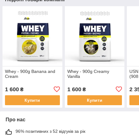
Whey - 900g Banana and
Whey - 900g Creamy
USN 
Cream
Vanilla
(908
1 600
1 600
2 3
₴
₴
Купити
Купити
Про нас
96% позитивних з 52 відгуків за рік